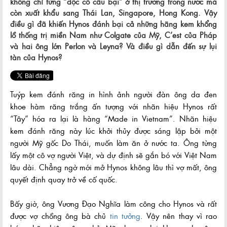
không chỉ từng “độc cô cầu bại” ở thị trường trong nước mà
còn xuất khẩu sang Thái Lan, Singapore, Hong Kong. Vậy
điều gì đã khiến Hynos đánh bại cả những hãng kem khổng
lồ thống trị miền Nam như Colgate của Mỹ, C’est của Pháp
và hai ông lớn Perlon và Leyna? Và điều gì dẫn đến sự lụi
tàn của Hynos?
Tuýp kem đánh răng in hình ảnh người đàn ông da đen
khoe hàm răng trắng ấn tượng với nhãn hiệu Hynos rất
“Tây” hóa ra lại là hàng “Made in Vietnam”. Nhãn hiệu
kem đánh răng này lúc khởi thủy được sáng lập bởi một
người Mỹ gốc Do Thái, muốn làm ăn ở nước ta. Ông từng
lấy một cô vợ người Việt, và dự định sẽ gắn bó với Việt Nam
lâu dài. Chẳng ngờ mới mở Hynos không lâu thì vợ mất, ông
quyết định quay trở về cố quốc.
Bấy giờ, ông Vương Đạo Nghĩa làm công cho Hynos và rất
được vợ chồng ông bà chủ
tin tưởng
. Vậy nên thay vì rao