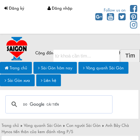
Đăng ký
Đăng nhập
Follow us on
Cộng đồng Sài Gòn chia sẻ thông tin Sài Gòn hôm nay
Trang chủ
Sài Gòn hôm nay
Vòng quanh Sài Gòn
Sài Gòn xưa
Liên hệ
Trang chủ
»
Vòng quanh Sài Gòn
»
Con người Sài Gòn
»
Anh Bảy Chà
Hynos tiền thân của kem đánh răng P/S