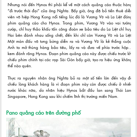
Nhưng nói đến Hynos thì phải kể về một cách quảng cáo thuộc hàng
“đi trước thời đại” của ông Nghĩa. Bấy giờ, ông đã bỏ tiền thuê diễn
viên võ hiệp Hong Kong nổi tiếng lúc đó là Vương Vũ và La Liệt đóng
phim quảng cáo cho Hynos. Trong phim, Vương Vũ vào vai tướng
cướp, chỉ huy thảo khấu tấn công đoàn xe bảo tiêu do La Liệt chỉ huy.
Hai bên đánh nhau sống chết, đến khi chỉ còn Vương Vũ và La Liệt.
Một màn đấu võ tưng bừng diễn ra và Vương Vũ là kẻ thắng cuộc.
Anh ta mở thùng hàng bảo tiêu, lấy ra và đưa về phía trước hộp…
kem đánh răng Hynos. Đoạn phim quảng cáo này được chiếu trước khi
chiếu phim chính tại các rạp Sài Gòn bấy giờ, tạo ra hiệu ứng không
thể nào quên.
Thực ra nguyên nhân ông Nghĩa bỏ ra một số tiền lớn đến vậy để
chiều lòng khách hàng là vì đoạn phim này còn được chiếu ở nhiều
nước khác nữa, do nhãn hiệu Hynos bắt đầu lan sang Thái Lan,
Singapore, Hong Kong sau khi chiếm lĩnh thị trường miền Nam.
Pano quảng cáo trên đường phố