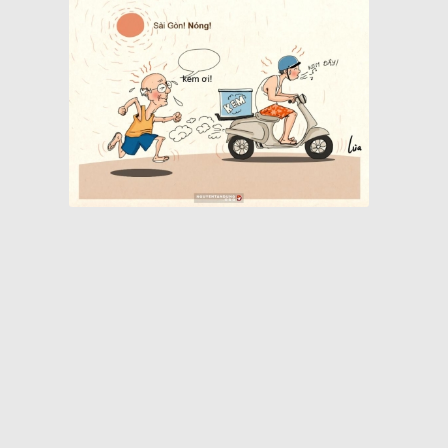
Quán cà phê bạc màu hơn nửa thế kỷ giữa lòng Sài Gòn
Chợ Bến Thành xưa tên thiệt là gì?
Khách sạn nổi 5 sao biểu tượng một thời của Sài Gòn
Cụ bà làm cửu vạn ở chợ đầu mối Sài Gòn