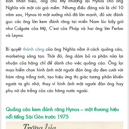
bán nhãn hiệu, ông chủ Mỹ nhượng lại Hynos cho ông
Nghĩa với một cái giá mềm. Nhưng điều đáng nói là chỉ 10
năm sau, Hynos từ một xưởng nhỏ đã lớn mạnh, đủ sức đánh
gục các ông lớn kem đánh răng tại miền Nam lúc bấy giờ
như Colgate của Mỹ, C’est của Pháp và hai ông lớn Perlon
và Leyna.
Bí quyết
thành công
của ông Nghĩa nằm ở cách quảng cáo,
marketing sáng tạo. Thời đó, ông dám bỏ ra phân nửa lợi
nhuận của hãng chỉ để dành cho việc quảng cáo. Ông lại
mạo hiểm chọn hình ảnh một người đàn ông da đen cười với
hàm răng trắng tinh, tạo hiệu ứng thị giác tương phản khiến
người ta ghi nhớ, thay vì hình ảnh một người đàn ông hay
phụ nữ da trắng của các hãng nước ngoài.
Quảng cáo kem đánh răng Hynos – một thương hiệu
nổi tiếng Sài Gòn trước 1975