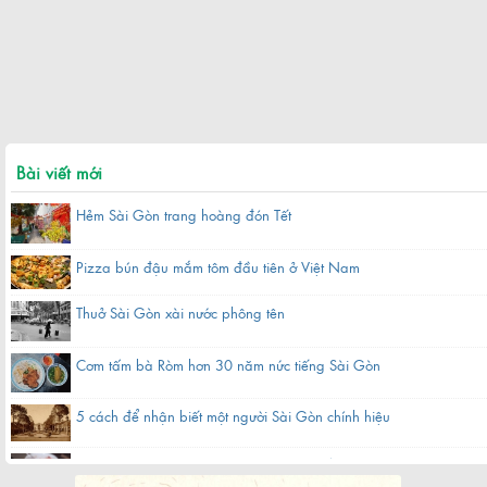
Bài viết mới
Hẻm Sài Gòn trang hoàng đón Tết
Pizza bún đậu mắm tôm đầu tiên ở Việt Nam
Thuở Sài Gòn xài nước phông tên
Cơm tấm bà Ròm hơn 30 năm nức tiếng Sài Gòn
5 cách để nhận biết một người Sài Gòn chính hiệu
Hàng bánh canh bột gạo hơn 60 năm nằm gần chợ ở Sài Gòn