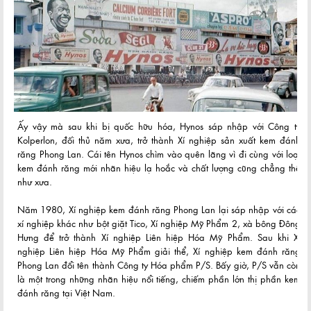
Ấy vậy mà sau khi bị quốc hữu hóa, Hynos sáp nhập với Công ty
Kolperlon, đối thủ năm xưa, trở thành Xí nghiệp sản xuất kem đánh
răng Phong Lan. Cái tên Hynos chìm vào quên lãng vì đi cùng với loại
kem đánh răng mới nhãn hiệu lạ hoắc và chất lượng cũng chẳng thể
như xưa.
Năm 1980, Xí nghiệp kem đánh răng Phong Lan lại sáp nhập với các
xí nghiệp khác như bột giặt Tico, Xí nghiệp Mỹ Phẩm 2, xà bông Đông
Hưng để trở thành Xí nghiệp Liên hiệp Hóa Mỹ Phẩm. Sau khi Xí
nghiệp Liên hiệp Hóa Mỹ Phẩm giải thể, Xí nghiệp kem đánh răng
Phong Lan đổi tên thành Công ty Hóa phẩm P/S. Bấy giờ, P/S vẫn còn
là một trong những nhãn hiệu nổi tiếng, chiếm phần lớn thị phần kem
đánh răng tại Việt Nam.