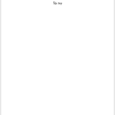
Tài trợ
Khám phá khu phố Nhật giữa lòng Sài Gòn