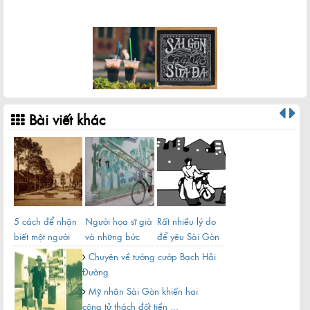
Khu đô thị Thủ Thiêm sau hơn 20 năm quy hoạch
Bài viết khác
5 cách để nhận
Người họa sĩ già
Rất nhiều lý do
Ngư
biết một người
và những bức
để yêu Sài Gòn
Đôn
Sài Gòn chính
tường cũ của Sài
Chuyện về tướng cướp Bạch Hải
hiệu
...
Đường
Mỹ nhân Sài Gòn khiến hai
công tử thách đốt tiền ...