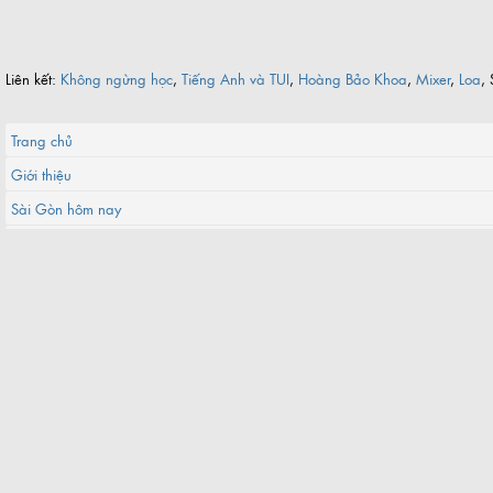
Liên kết:
Không ngừng học
,
Tiếng Anh và TUI
,
Hoàng Bảo Khoa
,
Mixer
,
Loa
, 
Trang chủ
Giới thiệu
Sài Gòn hôm nay
Vòng quanh Sài Gòn
Sitemap
Liên hệ
©2017 saigoncuatui.com-
Điều khoản
-
Chính sách nội dung
-
Bảo mật
-
Nguyên tắc cộng đồng