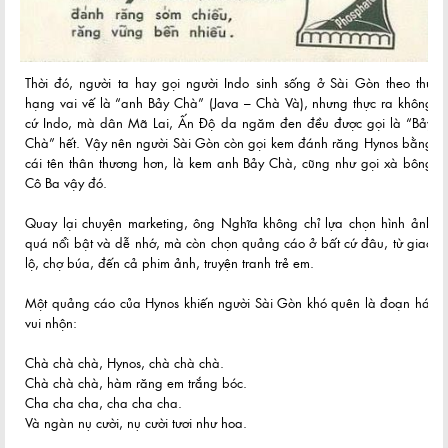
Thời đó, người ta hay gọi người Indo sinh sống ở Sài Gòn theo thứ
hạng vai vế là “anh Bảy Chà” (Java – Chà Và), nhưng thực ra không
cứ Indo, mà dân Mã Lai, Ấn Độ da ngăm đen đều được gọi là “Bảy
Chà” hết. Vậy nên người Sài Gòn còn gọi kem đánh răng Hynos bằng
cái tên thân thương hơn, là kem anh Bảy Chà, cũng như gọi xà bông
Cô Ba vậy đó.
Quay lại chuyện marketing, ông Nghĩa không chỉ lựa chọn hình ảnh
quá nổi bật và dễ nhớ, mà còn chọn quảng cáo ở bất cứ đâu, từ giao
lộ, chợ búa, đến cả phim ảnh, truyện tranh trẻ em.
Một quảng cáo của Hynos khiến người Sài Gòn khó quên là đoạn hát
vui nhộn:
Chà chà chà, Hynos, chà chà chà.
Chà chà chà, hàm răng em trắng bóc.
Cha cha cha, cha cha cha.
Và ngàn nụ cười, nụ cười tươi như hoa.