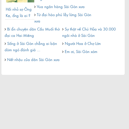
Vua ngân hàng Sài Gòn xưa
Hồi nhỏ sợ Ông
Ngư
Gỏi cuốn ngon của Sài Gòn
Tứ đại hào phú lẫy lừng Sài Gòn
Kẹ, ổng là ai ?
cuộ
xưa
chu
căn
h
Bí ẩn chuyện dân Cầu Muối thờ
Sự thật về Chú Hỏa và 30.000
đại ca Hai Miêng
ngôi nhà ở Sài Gòn
Sà
Sống ở Sài Gòn chẳng ai bận
Người Hoa ở Chợ Lớn
câu 
dòm ngó đánh giá ...
Em ơi, Sài Gòn xóm
Yê
nhỏ
Nết nhậu của dân Sài Gòn xưa
Sà