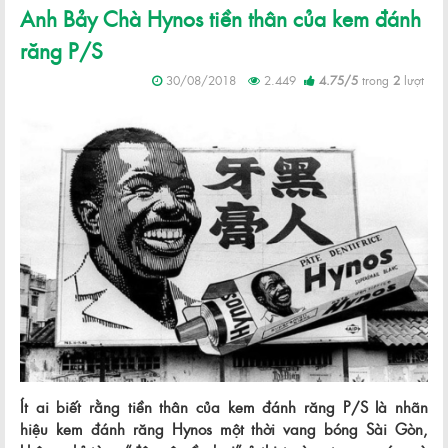
Anh Bảy Chà Hynos tiền thân của kem đánh
răng P/S
30/08/2018
2.449
4.75
/
5
trong
2
lượt
Ít ai biết rằng tiền thân của kem đánh răng P/S là nhãn
hiệu kem đánh răng Hynos một thời vang bóng Sài Gòn,