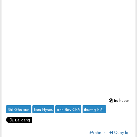
truthucvn
Sài Gòn xưa
kem Hynos
anh Bày Chà
thương hiệu
Bản in
Quay lại