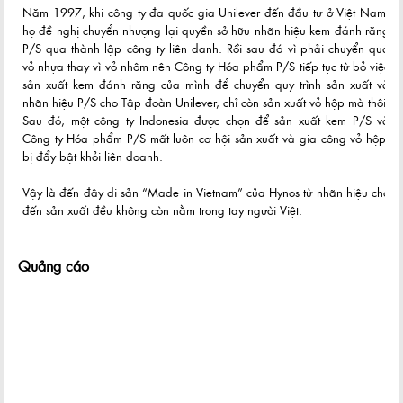
Năm 1997, khi công ty đa quốc gia Unilever đến đầu tư ở Việt Nam,
họ đề nghị chuyển nhượng lại quyền sở hữu nhãn hiệu kem đánh răng
P/S qua thành lập công ty liên danh. Rồi sau đó vì phải chuyển qua
vỏ nhựa thay vì vỏ nhôm nên Công ty Hóa phẩm P/S tiếp tục từ bỏ việc
sản xuất kem đánh răng của mình để chuyển quy trình sản xuất và
nhãn hiệu P/S cho Tập đoàn Unilever, chỉ còn sản xuất vỏ hộp mà thôi.
Sau đó, một công ty Indonesia được chọn để sản xuất kem P/S và
Công ty Hóa phẩm P/S mất luôn cơ hội sản xuất và gia công vỏ hộp,
bị đẩy bật khỏi liên doanh.
Vậy là đến đây di sản “Made in Vietnam” của Hynos từ nhãn hiệu cho
đến sản xuất đều không còn nằm trong tay người Việt.
Quảng cáo