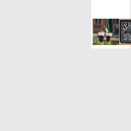
Gòn
Khu đô thị Thủ Thiêm
sau hơn 20 năm quy
hoạch
Gỏi cuốn ngon của
Sài Gòn