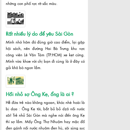
những con phố rực rỡ sắc màu.
Rất nhiều lý do để yêu Sài Gòn
Mình nhớ hôm đó đúng giờ cao điểm, lại gặp
hội sách, nên đường Hai Bà Trưng khu vực
công viên Lê Văn Tám (TP.HCM) xe kẹt cứng.
Mình vừa khoe với chị bạn đi cùng là ở đây có
gỏi khô bò ngon lắm.
Hồi nhỏ sợ Ông Kẹ, ổng là ai ?
Hễ đứa trẻ nào không ngoan, khóc nhè hoài là
bị dọa : Ông Kẹ tới, bắt bỏ bỏ dzô nồi nước
sôi! Trẻ nhỏ Sài Gòn mà nghe nói đến ông Kẹ
thì sợ lắm. Mấy Ông Thợ Nhuộm hay mặc đồ
đen gánh nồi nước nhuộm đen hù, sôi sùng sục