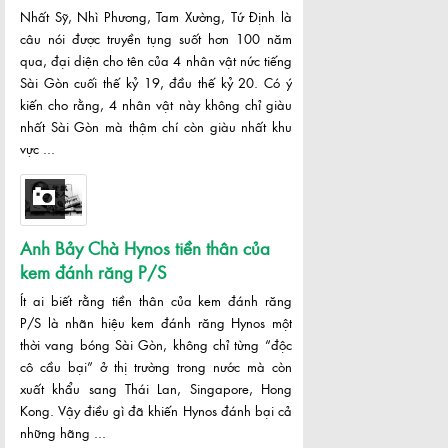
Nhất Sỹ, Nhì Phương, Tam Xường, Tứ Định là
câu nói được truyền tụng suốt hơn 100 năm
qua, đại diện cho tên của 4 nhân vật nức tiếng
Sài Gòn cuối thế kỷ 19, đầu thế kỷ 20. Có ý
kiến cho rằng, 4 nhân vật này không chỉ giàu
nhất Sài Gòn mà thậm chí còn giàu nhất khu
vực ...
Anh Bảy Chà Hynos tiền thân của
kem đánh răng P/S
Ít ai biết rằng tiền thân của kem đánh răng
P/S là nhãn hiệu kem đánh răng Hynos một
thời vang bóng Sài Gòn, không chỉ từng “độc
cô cầu bại” ở thị trường trong nước mà còn
xuất khẩu sang Thái Lan, Singapore, Hong
Kong. Vậy điều gì đã khiến Hynos đánh bại cả
những hãng ...