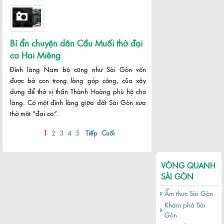
Bí ẩn chuyện dân Cầu Muối thờ đại
ca Hai Miêng
Đình làng Nam bộ cũng như Sài Gòn vốn
được bà con trong làng góp công, của xây
dựng để thờ vị thần Thành Hoàng phù hộ cho
làng. Có một đình làng giữa đất Sài Gòn xưa
thờ một “đại ca“.
1
2
3
4
5
Tiếp
Cuối
VÒNG QUANH
SÀI GÒN
Ẩm thực Sài Gòn
Khám phá Sài
Gòn