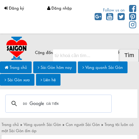
Đăng ký
Đăng nhập
Follow us on
Cộng đồng Sài Gòn chia sẻ thông tin Sài Gòn hôm nay
Trang chủ
Sài Gòn hôm nay
Vòng quanh Sài Gòn
Sài Gòn xưa
Liên hệ
Trang chủ
»
Vòng quanh Sài Gòn
»
Con người Sài Gòn
»
Trong tôi luôn có
một Sài Gòn ấm áp