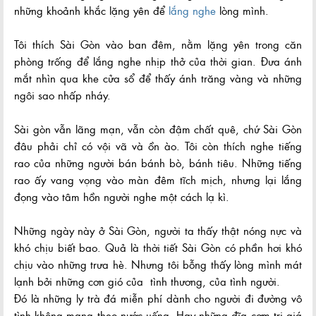
những khoảnh khắc lặng yên để
lắng nghe
lòng mình.
Tôi thích Sài Gòn vào ban đêm, nằm lặng yên trong căn
phòng trống để lắng nghe nhịp thở của thời gian. Đưa ánh
mắt nhìn qua khe cửa sổ để thấy ánh trăng vàng và những
ngôi sao nhấp nháy.
Sài gòn vẫn lãng mạn, vẫn còn đậm chất quê, chứ Sài Gòn
đâu phải chỉ có vội vã và ồn ào. Tôi còn thích nghe tiếng
rao của những người bán bánh bò, bánh tiêu. Những tiếng
rao ấy vang vọng vào màn đêm tĩch mịch, nhưng lại lắng
đọng vào tâm hồn người nghe một cách lạ kì.
Những ngày này ở Sài Gòn, người ta thấy thật nóng nực và
khó chịu biết bao. Quả là thời tiết Sài Gòn có phần hơi khó
chịu vào những trưa hè. Nhưng tôi bỗng thấy lòng mình mát
lạnh bởi những cơn gió của tình thương, của tình người.
Đó là những ly trà đá miễn phí dành cho người đi đường vô
tình không mang theo nước uống. Hay những đĩa cơm trị giá