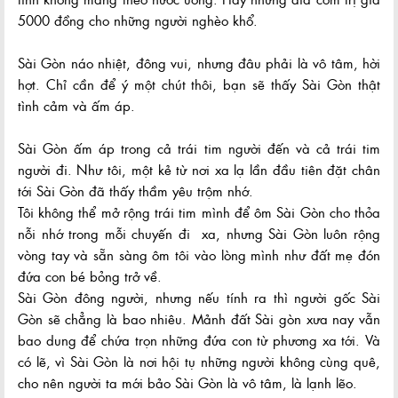
5000 đồng cho những người nghèo khổ.
Sài Gòn náo nhiệt, đông vui, nhưng đâu phải là vô tâm, hời
hợt. Chỉ cần để ý một chút thôi, bạn sẽ thấy Sài Gòn thật
tình cảm và ấm áp.
Sài Gòn ấm áp trong cả trái tim người đến và cả trái tim
người đi. Như tôi, một kẻ từ nơi xa lạ lần đầu tiên đặt chân
tới Sài Gòn đã thấy thầm yêu trộm nhớ.
Tôi không thể mở rộng trái tim mình để ôm Sài Gòn cho thỏa
nỗi nhớ trong mỗi chuyến đi xa, nhưng Sài Gòn luôn rộng
vòng tay và sẵn sàng ôm tôi vào lòng mình như đất mẹ đón
đứa con bé bỏng trở về.
Sài Gòn đông người, nhưng nếu tính ra thì người gốc Sài
Gòn sẽ chẳng là bao nhiêu. Mảnh đất Sài gòn xưa nay vẫn
bao dung để chứa trọn những đứa con từ phương xa tới. Và
có lẽ, vì Sài Gòn là nơi hội tụ những người không cùng quê,
cho nên người ta mới bảo Sài Gòn là vô tâm, là lạnh lẽo.