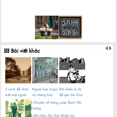
Khu đô thị Thủ Thiêm sau hơn 20 năm quy hoạch
Bài viết khác
5 cách để nhận
Người họa sĩ già
Rất nhiều lý do
Nết
biết một người
và những bức
để yêu Sài Gòn
dân
Sài Gòn chính
tường cũ của Sài
xưa
Chuyện về tướng cướp Bạch Hải
hiệu
...
Đường
Mỹ nhân Sài Gòn khiến hai