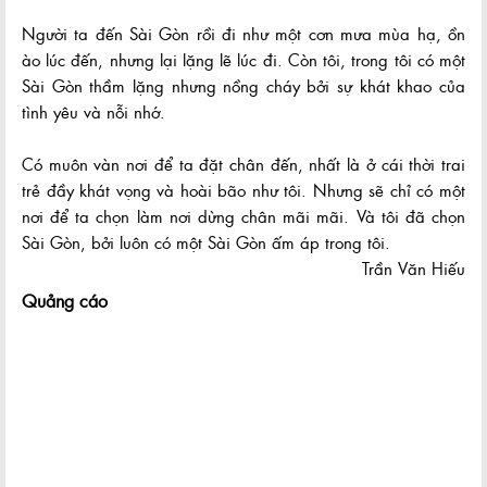
Người ta đến Sài Gòn rồi đi như một cơn mưa mùa hạ, ồn
ào lúc đến, nhưng lại lặng lẽ lúc đi. Còn tôi, trong tôi có một
Sài Gòn thầm lặng nhưng nồng cháy bởi sự khát khao của
tình yêu và nỗi nhớ.
Có muôn vàn nơi để ta đặt chân đến, nhất là ở cái thời trai
trẻ đầy khát vọng và hoài bão như tôi. Nhưng sẽ chỉ có một
nơi để ta chọn làm nơi dừng chân mãi mãi. Và tôi đã chọn
Sài Gòn, bởi luôn có một Sài Gòn ấm áp trong tôi.
Trần Văn Hiếu
Quảng cáo