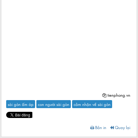
tienphong.vn
sài gòn ấm áp
con người sài gòn
cảm nhận về sài gòn
Bản in
Quay lại