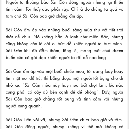
Người ta thường bảo Sài Gòn đông người nhưng lại thiếu
tình cảm. Tôi thấy đâu phải vậy. Chỉ là do chúng ta quá vô
tâm chứ Sài Gòn bao giờ chẳng ấm áp.
Sài Gòn ấm áp vào những buổi sáng mùa thu với tiết trời
thật dễ chịu. Nó không hẳn là lạnh như miền Bắc, nhưng
cũng không còn là cái oi bức dễ khiến người ta bực mình.
Sài Gòn khi đó đằm thắm, lặng lẽ, mang một chút đượm
buồn của cô gái đẹp khiến người ta rất dễ nao lòng.
Sài Gòn ấm áp vào một buổi chiều mưa, tôi đang loay hoay
tìm một nơi để trú, thì bỗng được một người tốt bụng cho đi
nhờ xe. “Sài Gòn mùa này hay mưa bất chợt lắm, lúc nào
cũng phải có cây dù bên cạnh để đề phòng”. Đấy, người
Sài Gòn bao giờ chẳng tốt bụng và tình cảm với những
người xung quanh.
Sài Gòn luôn vội vã, nhưng Sài Gòn chưa bao giờ vô tâm.
Sài Gòn đông người, nhưng không vì thế mà không có