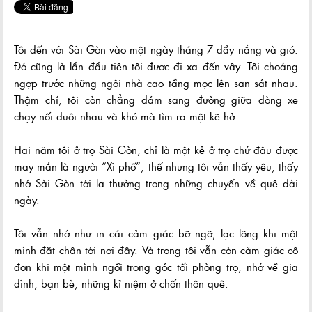
Tôi đến với Sài Gòn vào một ngày tháng 7 đầy nắng và gió.
Đó cũng là lần đầu tiên tôi được đi xa đến vậy. Tôi choáng
ngợp trước những ngôi nhà cao tầng mọc lên san sát nhau.
Thậm chí, tôi còn chẳng dám sang đường giữa dòng xe
chạy nối đuôi nhau và khó mà tìm ra một kẽ hở…
Hai năm tôi ở trọ Sài Gòn, chỉ là một kẻ ở trọ chứ đâu được
may mắn là người “Xì phố”, thế nhưng tôi vẫn thấy yêu, thấy
nhớ Sài Gòn tới lạ thường trong những chuyến về quê dài
ngày.
Tôi vẫn nhớ như in cái cảm giác bỡ ngỡ, lạc lõng khi một
mình đặt chân tới nơi đây. Và trong tôi vẫn còn cảm giác cô
đơn khi một mình ngồi trong góc tối phòng trọ, nhớ về gia
đình, bạn bè, những kỉ niệm ở chốn thôn quê.