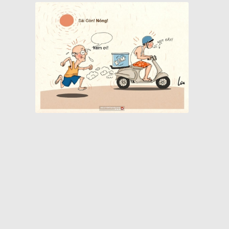
Quán cà phê bạc màu hơn nửa thế kỷ giữa lòng Sài Gòn
Chợ Bến Thành xưa tên thiệt là gì?
Khách sạn nổi 5 sao biểu tượng một thời của Sài Gòn
Cụ bà làm cửu vạn ở chợ đầu mối Sài Gòn