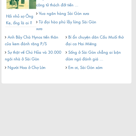
công tử thách đốt tiền ...
Vua ngân hàng Sài Gòn xưa
Hồi nhỏ sợ Ông
Ngư
Gỏi cuốn ngon của Sài Gòn
Tứ đại hào phú lẫy lừng Sài Gòn
Kẹ, ổng là ai ?
gia
xưa
xe 
cùng
Anh Bảy Chà Hynos tiền thân
Bí ẩn chuyện dân Cầu Muối thờ
Vì
của kem đánh răng P/S
đại ca Hai Miêng
Sự thật về Chú Hỏa và 30.000
Sống ở Sài Gòn chẳng ai bận
Sà
ngôi nhà ở Sài Gòn
dòm ngó đánh giá ...
câu 
Người Hoa ở Chợ Lớn
Em ơi, Sài Gòn xóm
Yê
nhỏ