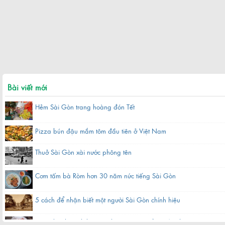
Bài viết mới
Hẻm Sài Gòn trang hoàng đón Tết
Pizza bún đậu mắm tôm đầu tiên ở Việt Nam
Thuở Sài Gòn xài nước phông tên
Cơm tấm bà Ròm hơn 30 năm nức tiếng Sài Gòn
5 cách để nhận biết một người Sài Gòn chính hiệu
Hàng bánh canh bột gạo hơn 60 năm nằm gần chợ ở Sài Gòn