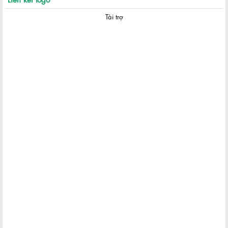
Tài trợ
Khám phá khu phố Nhật giữa lòng Sài Gòn