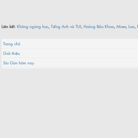
Liên kết:
Không ngừng học
,
Tiếng Anh và TUI
,
Hoàng Bảo Khoa
,
Mixer
,
Loa
, 
Trang chủ
Giới thiệu
Sài Gòn hôm nay
Vòng quanh Sài Gòn
Sitemap
Liên hệ
©2017 saigoncuatui.com-
Điều khoản
-
Chính sách nội dung
-
Bảo mật
-
Nguyên tắc cộng đồng