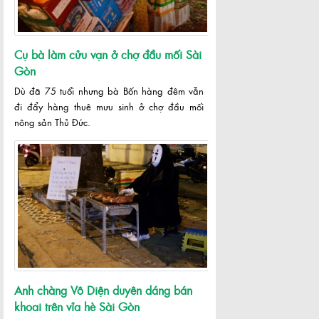
Cụ bà làm cửu vạn ở chợ đầu mối Sài
Gòn
Dù đã 75 tuổi nhưng bà Bốn hàng đêm vẫn
đi đẩy hàng thuê mưu sinh ở chợ đầu mối
nông sản Thủ Đức.
Anh chàng Vô Diện duyên dáng bán
khoai trên vỉa hè Sài Gòn