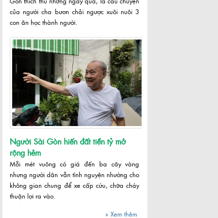
Gòn thích thú những ngày qua, là câu chuyện
của người cha bươn chải ngược xuôi nuôi 3
con ăn học thành người.
Người Sài Gòn hiến đất tiền tỷ mở
rộng hẻm
Mỗi mét vuông có giá đến ba cây vàng
nhưng người dân vẫn tình nguyện nhường cho
không gian chung để xe cấp cứu, chữa cháy
thuận lợi ra vào.
» Xem thêm