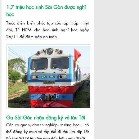
1,7 triệu học sinh Sài Gòn được nghỉ
học
Trước diễn biến phức tạp của áp thấp nhiệt
đới, TP HCM cho học sinh nghỉ học ngày
26/11 để đảm bảo an toàn.
Ga Sài Gòn nhận đăng ký vé tàu Tết
Các cơ quan, doanh nghiệp, trường học… có
thể đăng ký mua vé tập thể đi tàu lửa dịp Tết
Kỷ Hợi 2019 từ hôm nay đến hết ngày 20/9.