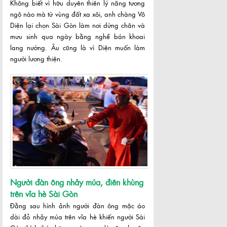
Không biết vì hữu duyên thiên lý năng tương
ngộ nào mà từ vùng đất xa xôi, anh chàng Vô
Diện lại chọn Sài Gòn làm nơi dừng chân và
mưu sinh qua ngày bằng nghề bán khoai
lang nướng. Âu cũng là vì Diện muốn làm
người lương thiện.
Người đàn ông nhảy múa, điên khùng
trên vỉa hè Sài Gòn
Đằng sau hình ảnh người đàn ông mặc áo
dài đỏ nhảy múa trên vỉa hè khiến người Sài