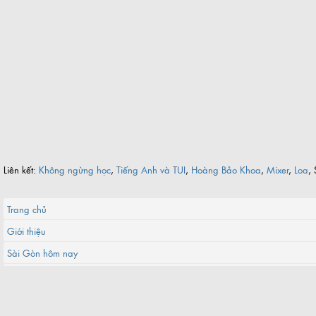
Liên kết:
Không ngừng học
,
Tiếng Anh và TUI
,
Hoàng Bảo Khoa
,
Mixer
,
Loa
, 
Trang chủ
Giới thiệu
Sài Gòn hôm nay
Vòng quanh Sài Gòn