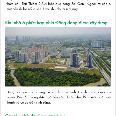
thêm cầu Thủ Thiêm 2,3,4 bắc qua sông Sài Gòn. Ngoài ra còn có
một cầu đi bộ nối quận 1 với khu đô thị mới này.
Khu nhà ở phức hợp phía Đông đang được xây dựng.
Hiện, các tòa nhà chung cư tái định cư Bình Khánh - nơi ở mới cho
người dân nằm trong diện giải tỏa của dự án khu đô thị mới - đã hoàn
thành và có cư dân sinh sống.
Các tòa nhà đã được xây dựng