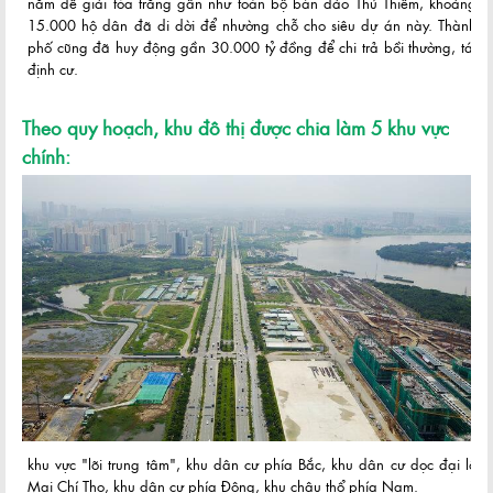
năm để giải tỏa trắng gần như toàn bộ bán đảo Thủ Thiêm, khoảng
15.000 hộ dân đã di dời để nhường chỗ cho siêu dự án này. Thành
phố cũng đã huy động gần 30.000 tỷ đồng để chi trả bồi thường, tái
định cư.
Theo quy hoạch, khu đô thị được chia làm 5 khu vực
chính:
khu vực "lõi trung tâm", khu dân cư phía Bắc, khu dân cư dọc đại lộ
Mai Chí Thọ, khu dân cư phía Đông, khu châu thổ phía Nam.