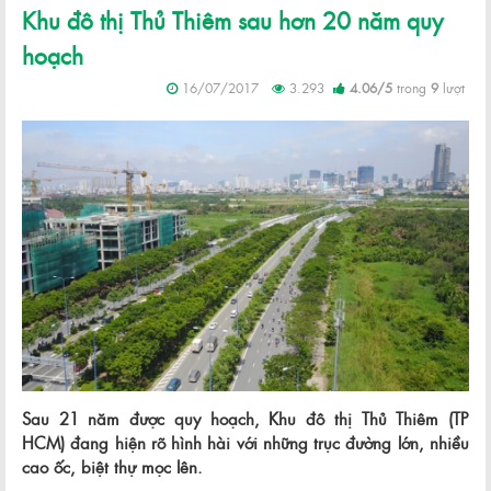
Khu đô thị Thủ Thiêm sau hơn 20 năm quy
hoạch
16/07/2017
3.293
4.06
/
5
trong
9
lượt
Sau 21 năm được quy hoạch, Khu đô thị Thủ Thiêm (TP
HCM) đang hiện rõ hình hài với những trục đường lớn, nhiều
cao ốc, biệt thự mọc lên.