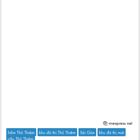
vnexpress.net
hầm Thủ Thiêm
khu đô thị Thủ Thiêm
Sài Gòn
khu đô thị mới
cầu Thủ Thiêm