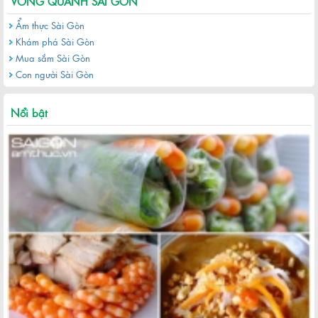
VÒNG QUANH SÀI GÒN
Ẩm thực Sài Gòn
Khám phá Sài Gòn
Mua sắm Sài Gòn
Con người Sài Gòn
Khu đô thị Thủ Thiêm sau hơn 20 năm quy hoạch
Nổi bật
Gỏi cuốn ngon của Sài Gòn