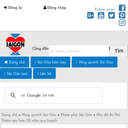
Đăng ký
Đăng nhập
Follow us on
Cộng đồng Sài Gòn chia sẻ thông tin Sài Gòn hôm nay
Trang chủ
Sài Gòn hôm nay
Vòng quanh Sài Gòn
Sài Gòn xưa
Liên hệ
Trang chủ
»
Vòng quanh Sài Gòn
»
Khám phá Sài Gòn
»
Khu đô thị Thủ
Thiêm sau hơn 20 năm quy hoạch