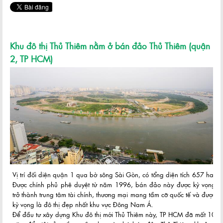
Khu đô thị Thủ Thiêm nằm ở bán đảo Thủ Thiêm (quận
2, TP HCM)
Vị trí đối diện quận 1 qua bờ sông Sài Gòn, có tổng diện tích 657 ha.
Được chính phủ phê duyệt từ năm 1996, bán đảo này được kỳ vọng
trở thành trung tâm tài chính, thương mại mang tầm cỡ quốc tế và được
kỳ vọng là đô thị đẹp nhất khu vực Đông Nam Á.
Để đầu tư xây dựng Khu đô thị mới Thủ Thiêm này, TP HCM đã mất 10