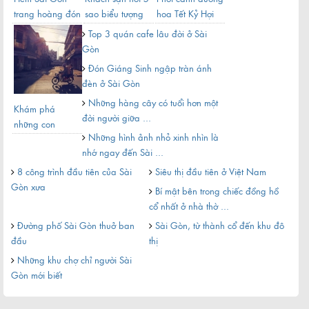
Hẻm Sài Gòn
Khách sạn nổi 5
Phối cảnh đường
Giả
trang hoàng đón
sao biểu tượng
hoa Tết Kỷ Hợi
địa
Tết
một thời của Sài
2019 ở Sài Gòn
Gòn
Top 3 quán cafe lâu đời ở Sài
...
ai .
Gòn
Gỏi cuốn ngon của Sài Gòn
Đón Giáng Sinh ngập tràn ánh
đèn ở Sài Gòn
Những hàng cây có tuổi hơn một
Khám phá
Tên
đời người giữa ...
những con
Gòn
Những hình ảnh nhỏ xinh nhìn là
đường ngắn
sao
nhớ ngay đến Sài ...
nhất Sài Gòn
Ng
8 công trình đầu tiên của Sài
Siêu thị đầu tiên ở Việt Nam
bao 
Gòn xưa
Bí mật bên trong chiếc đồng hồ
Ng
ến
cổ nhất ở nhà thờ ...
nhất
Đường phố Sài Gòn thuở ban
Sài Gòn, từ thành cổ đến khu đô
Có
đầu
thị
ngọt
Những khu chợ chỉ người Sài
Gòn mới biết