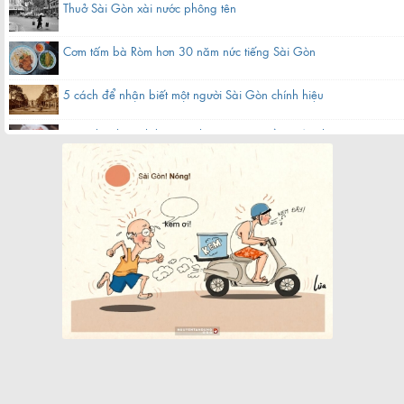
Thuở Sài Gòn xài nước phông tên
Cơm tấm bà Ròm hơn 30 năm nức tiếng Sài Gòn
5 cách để nhận biết một người Sài Gòn chính hiệu
Hàng bánh canh bột gạo hơn 60 năm nằm gần chợ ở Sài Gòn
Quán cà phê bạc màu hơn nửa thế kỷ giữa lòng Sài Gòn
Chợ Bến Thành xưa tên thiệt là gì?
Khách sạn nổi 5 sao biểu tượng một thời của Sài Gòn
Cụ bà làm cửu vạn ở chợ đầu mối Sài Gòn