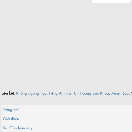
Liên kết:
Không ngừng học
,
Tiếng Anh và TUI
,
Hoàng Bảo Khoa
,
Mixer
,
Loa
, 
Trang chủ
Giới thiệu
Sài Gòn hôm nay