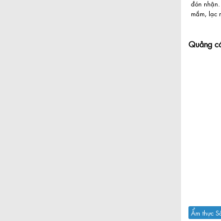
đón nhận.
mắm, lạc r
Quảng c
Ẩm thực S