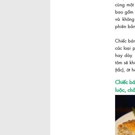
cùng một 
bao gồm t
và không
phiên bả
Chiếc bán
các loại
Khu đô thị Thủ Thiêm sau hơn 20
hay dày.
năm quy hoạch
tôm sẽ kh
(tắc), ớt
Chiếc bá
luộc, ch
Gỏi cuốn ngon của Sài Gòn