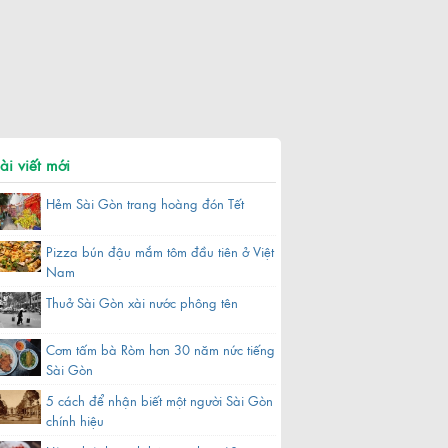
ài viết mới
Hẻm Sài Gòn trang hoàng đón Tết
Pizza bún đậu mắm tôm đầu tiên ở Việt
Nam
Thuở Sài Gòn xài nước phông tên
Cơm tấm bà Ròm hơn 30 năm nức tiếng
Sài Gòn
5 cách để nhận biết một người Sài Gòn
chính hiệu