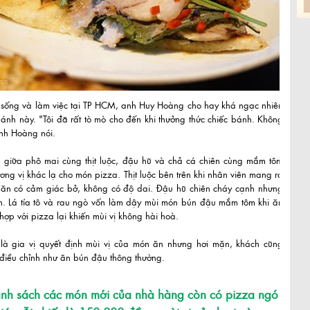
 sống và làm việc tại TP HCM, anh Huy Hoàng cho hay khá ngạc nhiên
bánh này. "Tôi đã rất tò mò cho đến khi thưởng thức chiếc bánh. Không
anh Hoàng nói.
p giữa phô mai cùng thịt luộc, đậu hũ và chả cá chiên cùng mắm tôm
ơng vị khác lạ cho món pizza. Thịt luộc bên trên khi nhân viên mang ra
 ăn có cảm giác bở, không có độ dai. Đậu hũ chiên cháy cạnh nhưng
n. Lá tía tô và rau ngò vốn làm dậy mùi món bún đậu mắm tôm khi ăn
hợp với pizza lại khiến mùi vị không hài hoà.
à gia vị quyết định mùi vị của món ăn nhưng hơi mặn, khách cũng
 điều chỉnh như ăn bún đậu thông thường.
nh sách các món mới của nhà hàng còn có pizza ngó