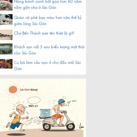
Hàng bánh canh bột gạo hơn 60 năm
nằm gần chợ ở Sài Gòn
Quán cà phê bạc màu hơn nửa thế kỷ
giữa lòng Sài Gòn
Chợ Bến Thành xưa tên thiệt là gì?
Khách sạn nổi 5 sao biểu tượng một thời
của Sài Gòn
Cụ bà làm cửu vạn ở chợ đầu mối Sài
Gòn