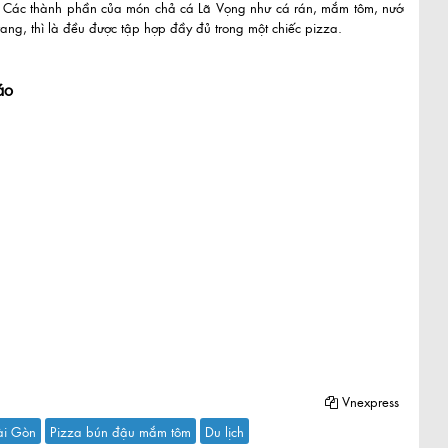
 Các thành phần của món chả cá Lã Vọng như cá rán, mắm tôm, nước
ang, thì là đều được tập hợp đầy đủ trong một chiếc pizza.
áo
Vnexpress
ài Gòn
Pizza bún đậu mắm tôm
Du lịch