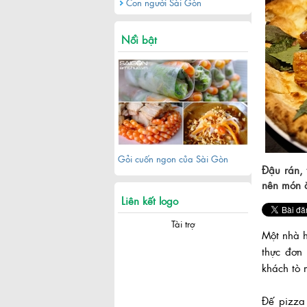
Con người Sài Gòn
Khu đô thị Thủ Thiêm sau hơn 20
năm quy hoạch
Nổi bật
Gỏi cuốn ngon của Sài Gòn
Đậu rán, 
nên món ă
Liên kết logo
Tài trợ
Một nhà 
thực đơn
khách tò 
Khám phá khu phố Nhật giữa
Đế pizza
lòng Sài Gòn