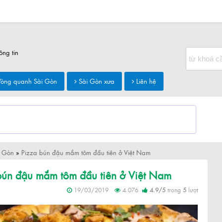
ông tin
òng quanh Sài Gòn
Sài Gòn xưa
Liên hệ
i Gòn
»
Pizza bún đậu mắm tôm đầu tiên ở Việt Nam
bún đậu mắm tôm đầu tiên ở Việt Nam
19/03/2019
4.076
4.9
/
5
trong
5
lượt