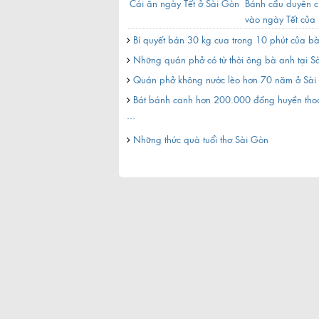
n
Nhâm nhi chân gà muối
Cái ăn ngày Tết ở Sài Gòn
Bánh cầu duyên c
chiên thơm phức, giòn tan
vào ngày Tết của 
ở ...
Hoa ...
 từ bán bắp xào ở Sài Gòn
Bí quyết bán 30 kg cua trong 10 phút của bà
c phô mai hút hồn người
Những quán phở có từ thời ông bà anh tại S
Quán phở không nước lèo hơn 70 năm ở Sài
 phải đi một lần ở Sài Gòn
Bát bánh canh hơn 200.000 đồng huyền thoạ
a trung tâm Sài Gòn
...
 tại Sài Gòn
Những thức quà tuổi thơ Sài Gòn