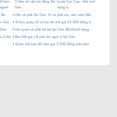
hỉ bán
5 hẻm ăn vặt nức tiếng Sài
La-de Con Cọp - Mời anh
Những món
người
Gòn
nâng ly
nào cũng c
 Ba ...
Hồn cà phê Sài Gòn: Từ cà phê cóc, sân vườn đến ...
Quán bánh
ài Gòn
Tô bún quậy chỉ có hai lát chả giá 52.000 đồng ở ...
Quán phở ’
 Gòn
Hai quán cà phê vỉa hè Sài Gòn đắt khách hàng ...
Những món
mê
i ở Sài
Báo Mỹ gợi ý 8 món ăn ngon ở Sài Gòn
5 điểm ăn
Quán chè hơn 40 năm giá 5.000 đồng một chén
...
5 món ngo