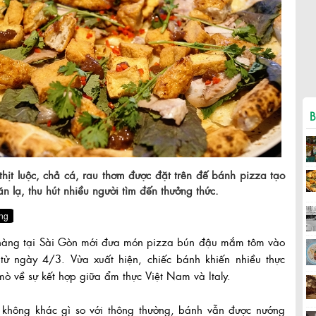
B
thịt luộc, chả cá, rau thơm được đặt trên đế bánh pizza tạo
n lạ, thu hút nhiều người tìm đến thưởng thức.
hàng tại Sài Gòn mới đưa món pizza bún đậu mắm tôm vào
 từ ngày 4/3. Vừa xuất hiện, chiếc bánh khiến nhiều thực
mò về sự kết hợp giữa ẩm thực Việt Nam và Italy.
 không khác gì so với thông thường, bánh vẫn được nướng