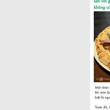
sen với 
không có
Một nhân 
khi món ăn
biệt là ng
Trước đó,