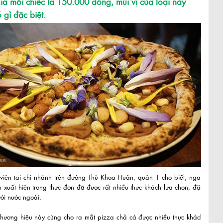
giá mỗi chiếc là 150.000 đồng, mùi vị của loại này
 gì đặc biệt.
viên tại chi nhánh trên đường Thủ Khoa Huân, quận 1 cho biết, ngay
 xuất hiện trong thực đơn đã được rất nhiều thực khách lựa chọn, đặc
ười nước ngoài.
 thương hiệu này cũng cho ra mắt pizza chả cá được nhiều thực khách