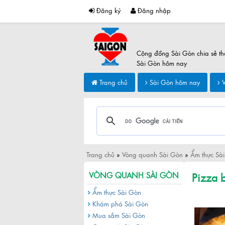
Đăng ký
Đăng nhập
Cộng đồng Sài Gòn chia sẻ th
Sài Gòn hôm nay
Trang chủ
Sài Gòn hôm nay
V
Trang chủ
»
Vòng quanh Sài Gòn
»
Ẩm thực Sà
Pizza 
VÒNG QUANH SÀI GÒN
Ẩm thực Sài Gòn
Khám phá Sài Gòn
Mua sắm Sài Gòn