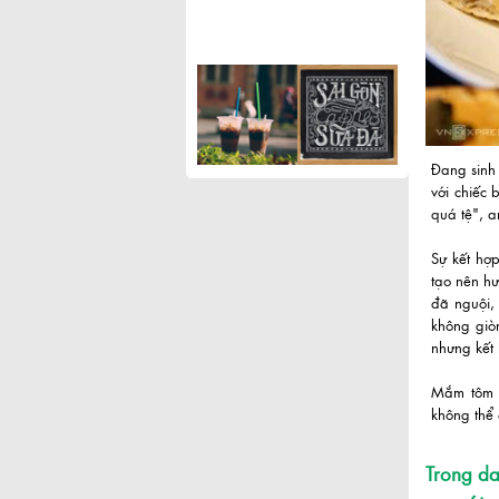
Đang sinh
với chiếc 
quá tệ", 
Sự kết hợ
tạo nên hư
đã nguội,
không giò
nhưng kết 
Mắm tôm l
không thể
Trong da