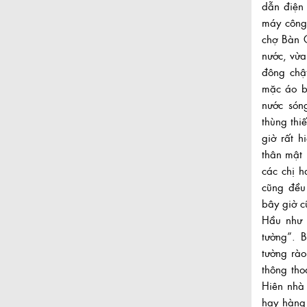
dẫn điện
máy công
chợ Bàn 
nước, vừa
đông chậ
mặc áo b
nước són
thùng thi
giờ rất h
thân mật 
các chị h
cũng đều
bây giờ 
Hầu như 
tường”. 
tường rà
thông th
Hiên nhà
hay hàng