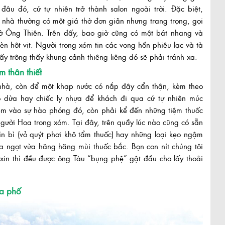
 đâu đó, cứ tự nhiên trở thành salon ngoài trời. Đặc biệt,
n nhà thường có một giá thờ đơn giản nhưng trang trọng, gọi
hờ Ông Thiên. Trên đấy, bao giờ cũng có một bát nhang và
èn hột vịt. Người trong xóm tin các vong hồn phiêu lạc và tà
y trông thấy khung cảnh thiêng liêng đó sẽ phải tránh xa.
 thân thiết
nhà, còn để một khạp nước có nắp đậy cẩn thận, kèm theo
o dừa hay chiếc ly nhựa để khách đi qua cứ tự nhiên múc
êm vào sự hào phóng đó, còn phải kể đến những tiệm thuốc
gười Hoa trong xóm. Tại đây, trên quầy lúc nào cũng có sẵn
ần bì (vỏ quýt phơi khô tẩm thuốc) hay những loại kẹo ngậm
a ngọt vừa hăng hăng mùi thuốc bắc. Bọn con nít chúng tôi
xin thì đều được ông Tàu “bụng phệ” gật đầu cho lấy thoải
ra phố