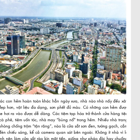
các con hẻm hoàn toàn khác hẳn ngày xưa, nhà nào nhà nấy đều xây
đẹp hơn, vật liệu đa dạng, sơn phết đủ màu. Có những con hẻm được
xe hơi ra vào được dễ dàng. Các tiệm tạp hóa trở thành cửa hàng tiện
 cà phê, tiệm uốn tóc, nhà may “bùng nổ” trong hẻm. Nhiều nhà trang
ị phòng chống trộm “tận răng”, nào là cửa sắt sơn đen, tường gạch, cắm
 đèn chiếu sáng, kể cả camera quan sát bên ngoài. Không ít nhà vì lo
inh nên làm cửa sắt rào kín mặt tiền, giống như pháo đài hay chuồng