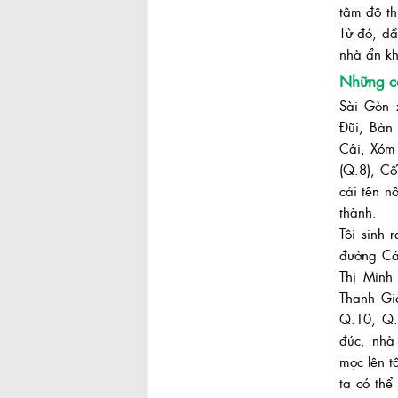
tâm đô th
Từ đó, d
nhà ẩn k
Những cá
Sài Gòn 
Đũi, Bàn
Cải, Xóm
Khu đô thị Thủ Thiêm sau hơn 20
năm quy hoạch
(Q.8), C
cái tên n
thành.
Tôi sinh
đường Cá
Thị Minh
Thanh Gi
Q.10, Q.
Gỏi cuốn ngon của Sài Gòn
đúc, nhà
mọc lên t
ta có thể