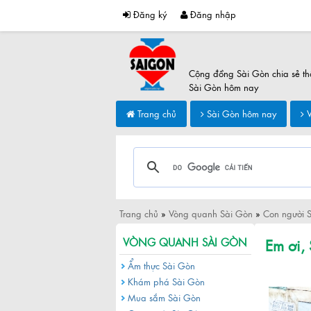
Đăng ký
Đăng nhập
Cộng đồng Sài Gòn chia sẻ th
Sài Gòn hôm nay
Trang chủ
Sài Gòn hôm nay
V
Trang chủ
»
Vòng quanh Sài Gòn
»
Con người 
Em ơi,
VÒNG QUANH SÀI GÒN
Ẩm thực Sài Gòn
Khám phá Sài Gòn
Mua sắm Sài Gòn