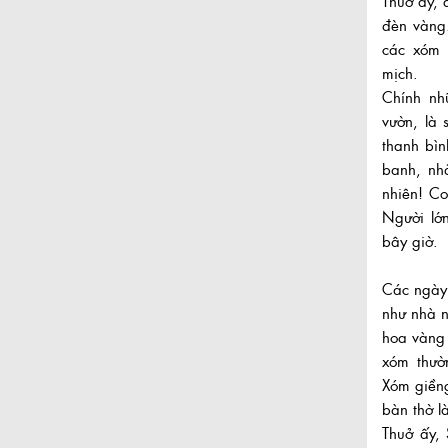
Thuở ấy, 
đèn vàng
các xóm 
mịch.
Chính nh
vườn, là 
thanh bìn
banh, nhả
nhiên! Co
Người lớn
bây giờ.
Các ngày
như nhà n
hoa vàng 
xóm thườ
Xóm giềng
bàn thờ l
Thuở ấy,