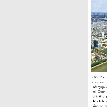
Giờ đây, 
cao hơn, 
mở rộng, 
lợi. Quán
bị thiết b
thủy tinh,
lắng an n