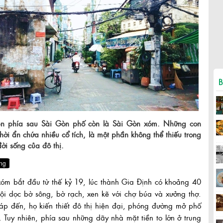
B
n phía sau Sài Gòn phố còn là Sài Gòn xóm. Những con
hời ẩn chứa nhiều cổ tích, là một phần không thể thiếu trong
đời sống của đô thị.
óm bắt đầu từ thế kỷ 19, lúc thành Gia Định có khoảng 40
hội dọc bờ sông, bờ rạch, xen kẽ với chợ búa và xưởng thợ.
p đến, họ kiến thiết đô thị hiện đại, phóng đường mở phố
 Tuy nhiên, phía sau những dãy nhà mặt tiền to lớn ở trung