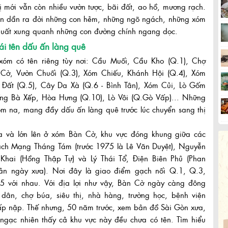
ị mới vẫn còn nhiều vườn tược, bãi đất, ao hồ, mương rạch.
ần dần ra đời những con hẻm, những ngõ ngách, những xóm
huất xung quanh những con đường chính ngang dọc.
i tên dấu ấn làng quê
xóm có tên riêng tùy nơi: Cầu Muối, Cầu Kho (Q.1), Chợ
 Cờ, Vườn Chuối (Q.3), Xóm Chiếu, Khánh Hội (Q.4), Xóm
 Đất (Q.5), Cây Da Xà (Q.6 - Bình Tân), Xóm Củi, Lò Gốm
ống Bà Xếp, Hòa Hưng (Q.10), Lò Vôi (Q.Gò Vấp)... Những
ôm na, mang đầy dấu ấn làng quê trước lúc chuyển sang thị
 ra và lớn lên ở xóm Bàn Cờ, khu vực đóng khung giữa các
ch Mạng Tháng Tám (trước 1975 là Lê Văn Duyệt), Nguyễn
 Khai (Hồng Thập Tự) và Lý Thái Tổ, Điện Biên Phủ (Phan
ản ngày xưa). Nơi đây là giao điểm gạch nối Q.1, Q.3,
5 với nhau. Với địa lợi như vậy, Bàn Cờ ngày càng đông
 dân, chợ búa, siêu thị, nhà hàng, trường học, bệnh viện
ấp nập. Thế nhưng, 50 năm trước, xem bản đồ Sài Gòn xưa,
 ngạc nhiên thấy cả khu vực này đều chưa có tên. Tìm hiểu