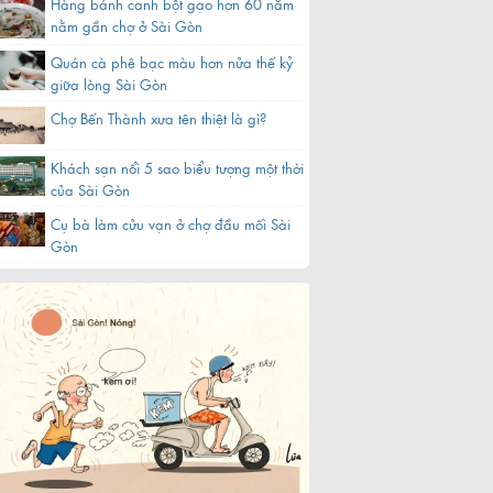
Hàng bánh canh bột gạo hơn 60 năm
nằm gần chợ ở Sài Gòn
Quán cà phê bạc màu hơn nửa thế kỷ
giữa lòng Sài Gòn
Chợ Bến Thành xưa tên thiệt là gì?
Khách sạn nổi 5 sao biểu tượng một thời
của Sài Gòn
Cụ bà làm cửu vạn ở chợ đầu mối Sài
Gòn