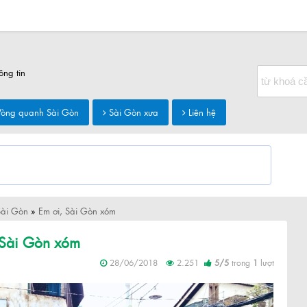
ông tin
òng quanh Sài Gòn
Sài Gòn xưa
Liên hệ
Sài Gòn
»
Em ơi, Sài Gòn xóm
 Sài Gòn xóm
28/06/2018
2.251
5
/
5
trong
1
lượt