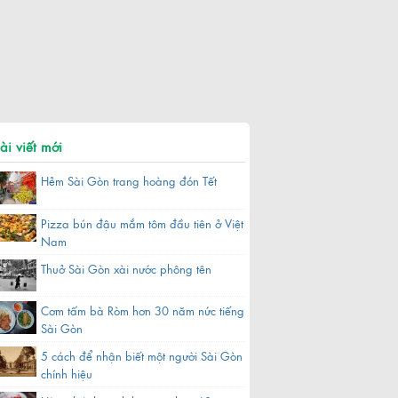
ài viết mới
Hẻm Sài Gòn trang hoàng đón Tết
Pizza bún đậu mắm tôm đầu tiên ở Việt
Nam
Thuở Sài Gòn xài nước phông tên
Cơm tấm bà Ròm hơn 30 năm nức tiếng
Sài Gòn
5 cách để nhận biết một người Sài Gòn
chính hiệu