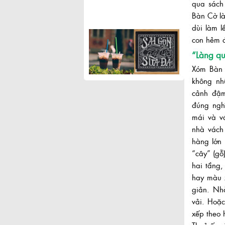
qua sách
Bàn Cờ là
dùi làm l
con hẻm đ
“Làng q
Xóm Bàn 
không nh
cảnh đậm
đúng ngh
mái và v
nhà vách
hàng lớn
“cây” (gỗ
hai tầng,
hay màu 
giản. Nh
vải. Hoặ
xếp theo 