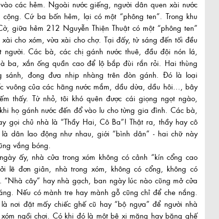
 vào các hẻm. Ngoài nước giếng, người dân quen xài nước
 cộng. Cứ ba bốn hẻm, lại có một “phông ten”. Trong khu
Cờ, giữa hẻm 212 Nguyễn Thiện Thuật có một “phông ten”
 xài cho xóm, vừa xài cho chợ. Tại đấy, từ sáng đến tối đều
t người. Các bà, các chị gánh nước thuê, đầu đội nón lá,
à ba, xắn ống quần cao để lộ bắp đùi rắn rỏi. Hai thùng
g sánh, đong đưa nhịp nhàng trên đòn gánh. Đó là loại
ếc vuông của các hãng nước mắm, dầu dừa, dầu hôi..., bây
iếm thấy. Từ nhỏ, tôi khó quên được cái giọng ngọt ngào,
khi họ gánh nước đến đổ vào lu cho từng gia đình. Các bà,
ay gọi chủ nhà là “Thầy Hai, Cô Ba”! Thật ra, thầy hay cô
 là dân lao động như nhau, giới “bình dân” - hai chữ này
cũng vắng bóng.
ngày ấy, nhà cửa trong xóm không có cảnh “kín cổng cao
Bởi lẽ đơn giản, nhà trong xóm, không có cổng, không có
o. “Nhà cây” hay nhà gạch, ban ngày lúc nào cũng mở cửa
oáng. Nếu có mành tre hay mành gỗ cũng chỉ để che nắng.
 là nơi đặt mấy chiếc ghế cũ hay “bộ ngựa” để người nhà
 xóm ngồi chơi. Có khi đó là một bệ xi măng hay băng ghế