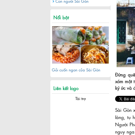
Con người Sài Gòn
Khu đô thị Thủ Thiêm sau hơn 20
năm quy hoạch
Nổi bật
Gỏi cuốn ngon của Sài Gòn
Đừng quê
xóm một t
ký ức và 
Liên kết logo
Tài trợ
Sài Gòn x
làng, tụ 
Người Phá
Khám phá khu phố Nhật giữa
nguy nga.
lòng Sài Gòn