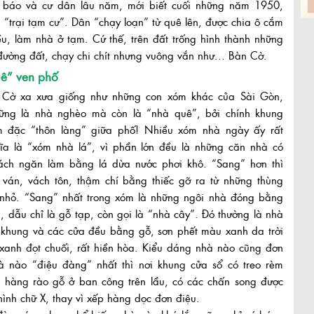
 báo và cư dân lâu năm, mới biết cuối những năm 1950,
 “trại tạm cư”. Dân “chạy loạn” từ quê lên, được chia ô cắm
ều, làm nhà ở tạm. Cứ thế, trên đất trống hình thành những
ường đất, chạy chi chít nhưng vuông vắn như... Bàn Cờ.
uê” ven phố
Cờ xa xưa giống như những con xóm khác của Sài Gòn,
ững là nhà nghèo mà còn là “nhà quê”, bởi chính khung
 đặc “thôn làng” giữa phố! Nhiều xóm nhà ngày ấy rất
ĩa là “xóm nhà lá”, vì phần lớn đều là những căn nhà có
ách ngăn làm bằng lá dừa nước phơi khô. “Sang” hơn thì
 ván, vách tôn, thậm chí bằng thiếc gỡ ra từ những thùng
 nhỏ. “Sang” nhất trong xóm là những ngôi nhà đóng bằng
), dẫu chỉ là gỗ tạp, còn gọi là “nhà cây”. Đó thường là nhà
 khung và các cửa đều bằng gỗ, sơn phết màu xanh da trời
xanh đọt chuối, rất hiền hòa. Kiểu dáng nhà nào cũng đơn
à nào “điệu đàng” nhất thì nơi khung cửa sổ có treo rèm
c hàng rào gỗ ở ban công trên lầu, có các chấn song được
hình chữ X, thay vì xếp hàng dọc đơn điệu.