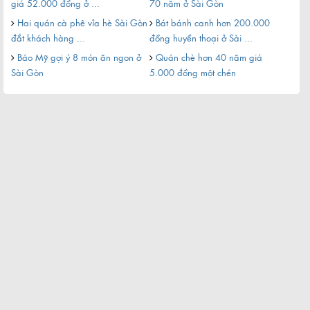
giá 52.000 đồng ở ...
70 năm ở Sài Gòn
còn 
Hai quán cà phê vỉa hè Sài Gòn
Bát bánh canh hơn 200.000
Bá
đắt khách hàng ...
đồng huyền thoại ở Sài ...
với 
i
Báo Mỹ gợi ý 8 món ăn ngon ở
Quán chè hơn 40 năm giá
Kh
Sài Gòn
5.000 đồng một chén
Sài 