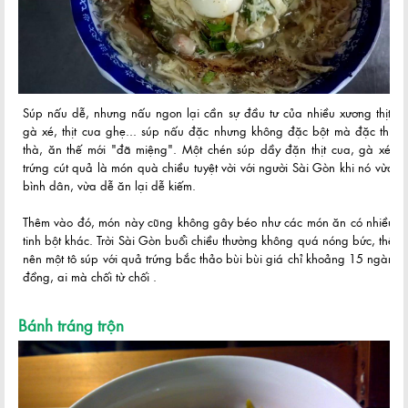
Súp nấu dễ, nhưng nấu ngon lại cần sự đầu tư của nhiều xương thịt,
gà xé, thịt cua ghẹ... súp nấu đặc nhưng không đặc bột mà đặc thịt
thà, ăn thế mới "đã miệng". Một chén súp dầy đặn thịt cua, gà xé,
trứng cút quả là món quà chiều tuyệt vời với người Sài Gòn khi nó vừa
bình dân, vừa dễ ăn lại dễ kiếm.
Thêm vào đó, món này cũng không gây béo như các món ăn có nhiều
tinh bột khác. Trời Sài Gòn buổi chiều thường không quá nóng bức, thế
nên một tô súp với quả trứng bắc thảo bùi bùi giá chỉ khoảng 15 ngàn
đồng, ai mà chối từ chối .
Bánh tráng trộn