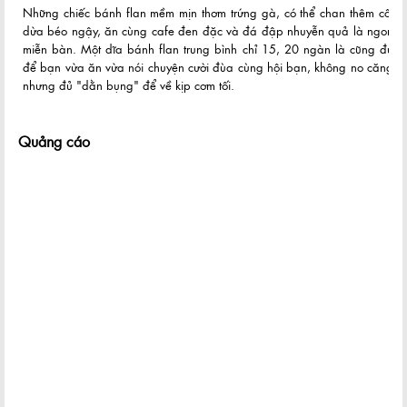
Những chiếc bánh flan mềm mịn thơm trứng gà, có thể chan thêm cốt
dừa béo ngậy, ăn cùng cafe đen đặc và đá đập nhuyễn quả là ngon
miễn bàn. Một dĩa bánh flan trung bình chỉ 15, 20 ngàn là cũng đủ
để bạn vừa ăn vừa nói chuyện cười đùa cùng hội bạn, không no căng
nhưng đủ "dằn bụng" để về kịp cơm tối.
Quảng cáo