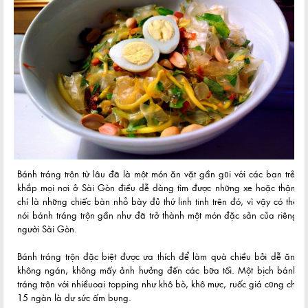
Bánh tráng trộn từ lâu đã là một món ăn vặt gần gũi với các bạn trẻ,
khắp mọi nơi ở Sài Gòn điều dễ dàng tìm được những xe hoặc thậm
chí là những chiếc bàn nhỏ bày đủ thứ linh tinh trên đó, vì vậy có thể
nói bánh tráng trộn gần như đã trở thành một món đặc sản của riêng
người Sài Gòn.
Bánh tráng trộn đặc biệt được ưa thích để làm quà chiều bởi dễ ăn,
không ngán, không mấy ảnh hưởng đến các bữa tối. Một bịch bánh
tráng trộn với nhiềuoại topping như khô bò, khô mực, ruốc giá cũng chỉ
15 ngàn là dư sức ấm bụng.