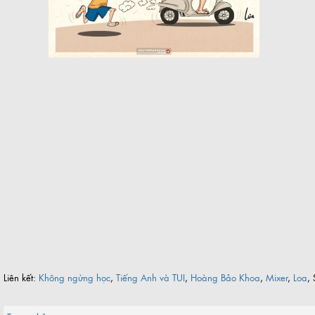
Khách sạn nổi 5 sao biểu tượng một thời của Sài Gòn
Cụ bà làm cửu vạn ở chợ đầu mối Sài Gòn
Liên kết:
Không ngừng học
,
Tiếng Anh và TUI
,
Hoàng Bảo Khoa
,
Mixer
,
Loa
, 