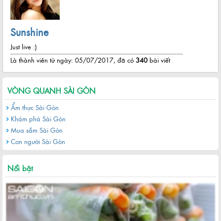
Sunshine
Just live :)
Là thành viên từ ngày: 05/07/2017, đã có
340
bài viết
VÒNG QUANH SÀI GÒN
Ẩm thực Sài Gòn
Khám phá Sài Gòn
Mua sắm Sài Gòn
Con người Sài Gòn
Khu đô thị Thủ Thiêm sau hơn 20 năm quy hoạch
Nổi bật