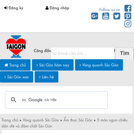
Đăng ký
Đăng nhập
Follow us on
Cộng đồng Sài Gòn chia sẻ thông tin Sài Gòn hôm nay
Trang chủ
Sài Gòn hôm nay
Vòng quanh Sài Gòn
Sài Gòn xưa
Liên hệ
Trang chủ
»
Vòng quanh Sài Gòn
»
Ẩm thực Sài Gòn
»
5 món ngon chiều
dân dã và đậm chất Sài Gòn