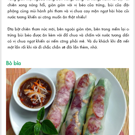
chiên xong nóng hổi, giòn giòn với vị béo của trứng, bùi của đậu
phộng cùng mùi hành phi thơm và vị chua cay mặn ngọt hài hòa của
nước tương khiến ai cũng muốn ăn thật nhiều!
Đĩa bột chiên thơm nức mũi, bên ngoài giòn rộm, bên trong mềm lại có
trứng bùi béo được ăn kèm với đồ chua và chấm với nước tương dấm
có vị chua ngọt khiến ai nếm cũng phải mê. Và du khách khi đã nếm
một lần rồi khi rời đi chắc chắn sẽ đôi lần thèm, nhớ.
Bò bía