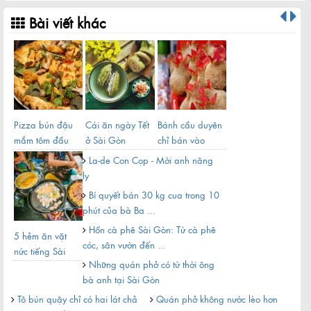
Khu đô thị Thủ Thiêm sau hơn 20 năm quy hoạch
Bài viết khác
Pizza bún đậu
Cái ăn ngày Tết
Bánh cầu duyên
Nhữ
mắm tôm đầu
ở Sài Gòn
chỉ bán vào
tuổ
tiên ở Việt Nam
ngày Tết của
La-de Con Cọp - Mời anh nâng
người Hoa ...
ly
Bí quyết bán 30 kg cua trong 10
phút của bà Ba ...
Hồn cà phê Sài Gòn: Từ cà phê
5 hẻm ăn vặt
Ấm 
Gỏi cuốn ngon của Sài Gòn
cóc, sân vườn đến ...
nức tiếng Sài
tuổi
Những quán phở có từ thời ông
Gòn
Gò
bà anh tại Sài Gòn
i
Tô bún quậy chỉ có hai lát chả
Quán phở không nước lèo hơn
Kh