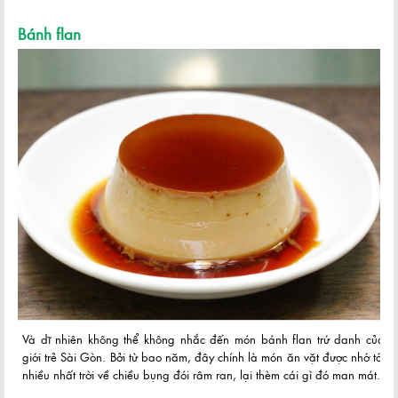
Bánh flan
Và dĩ nhiên không thể không nhắc đến món bánh flan trứ danh của
giới trẻ Sài Gòn. Bởi từ bao năm, đây chính là món ăn vặt được nhớ tới
nhiều nhất trời về chiều bụng đói râm ran, lại thèm cái gì đó man mát.