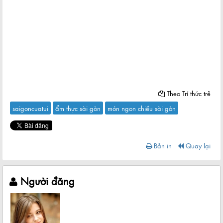
Theo Trí thức trẻ
saigoncuatui
ẩm thực sài gòn
món ngon chiều sài gòn
Bản in
Quay lại
Người đăng