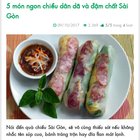
5 món ngon chiều dân dã và đậm chất Sài
Gòn
09/10/2017
2.369
5
/
5
trong
4
lượt
Nói đến quà chiều Sài Gòn, sẽ vô cùng thiếu sót nếu không
nhắc tên súp cua, bánh tráng trộn hay dĩa flan mát lạnh.