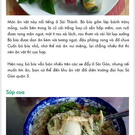
Món ăn vặt này nổi tiếng ở Sài Thành. Bò bía gồm lớp bánh tráng
mỏng, cuốn bên trong là củ cải trắng hay củ sắn hấp mềm, con ruốc
được rang mặn ngọt, một ít rau xà lách, rau thơm và vài lát lạp xưởng.
Bò bía được dọn ăn kèm với tương ngọt, đậu phộng rang và đồ chua.
Cuốn bò bía nhỏ, nhờ thế mà ăn vui miệng, lại chẳng nhiều thịt thà
nên ăn vặt thì cực hợp.
Hiện nay, bò bía vẫn bán nhiều trên các xe đẩy ở Sài Gòn, nhưng nếu
muốn tìm ăn, bạn có thể đến khu ăn vặt đối diện trường đại học Sài
Gòn quận 5.
Súp cua