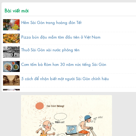
Bài viết mới
Hẻm Sài Gòn trang hoàng đón Tết
Pizza bún đậu mắm tôm đầu tiên ở Việt Nam
Thuở Sài Gòn xài nước phông tên
Cơm tấm bà Ròm hơn 30 năm nức tiếng Sài Gòn
5 cách để nhận biết một người Sài Gòn chính hiệu
Hàng bánh canh bột gạo hơn 60 năm nằm gần chợ ở Sài Gòn
Quán cà phê bạc màu hơn nửa thế kỷ giữa lòng Sài Gòn
Chợ Bến Thành xưa tên thiệt là gì?