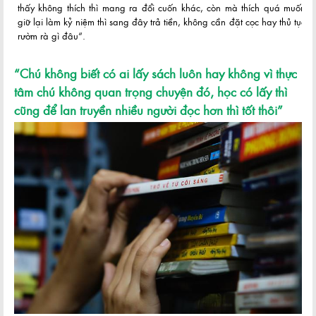
thấy không thích thì mang ra đổi cuốn khác, còn mà thích quá muốn
giữ lại làm kỷ niệm thì sang đây trả tiền, không cần đặt cọc hay thủ tục
rườm rà gì đâu“.
“Chú không biết có ai lấy sách luôn hay không vì thực
tâm chú không quan trọng chuyện đó, học có lấy thì
cũng để lan truyền nhiều người đọc hơn thì tốt thôi”