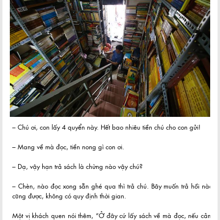
– Chú ơi, con lấy 4 quyển này. Hết bao nhiêu tiền chú cho con gửi!
– Mang về mà đọc, tiền nong gì con ơi.
– Dạ, vậy hạn trả sách là chừng nào vậy chú?
– Chèn, nào đọc xong sẵn ghé qua thì trả chú. Bây muốn trả hồi nào
cũng được, không có quy định thời gian.
Một vị khách quen nói thêm, “Ở đây cứ lấy sách về mà đọc, nếu cảm