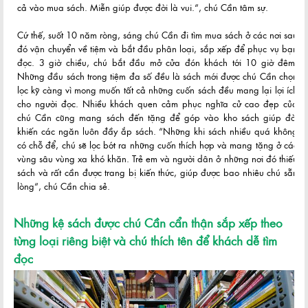
cả vào mua sách. Miễn giúp được đời là vui.“, chú Cần tâm sự.
Cứ thế, suốt 10 năm ròng, sáng chú Cần đi tìm mua sách ở các nơi sau
đó vận chuyển về tiệm và bắt đầu phân loại, sắp xếp để phục vụ bạn
đọc. 3 giờ chiều, chú bắt đầu mở cửa đón khách tới 10 giờ đêm.
Những đầu sách trong tiệm đa số đều là sách mới được chú Cần chọn
lọc kỹ càng vì mong muốn tất cả những cuốn sách đều mang lại lợi ích
cho người đọc. Nhiều khách quen cảm phục nghĩa cử cao đẹp của
chú Cần cũng mang sách đến tặng để góp vào kho sách giúp đời
khiến các ngăn luôn đầy ắp sách. “Những khi sách nhiều quá không
có chỗ để, chú sẽ lọc bớt ra những cuốn thích hợp và mang tặng ở các
vùng sâu vùng xa khó khăn. Trẻ em và người dân ở những nơi đó thiếu
sách và rất cần được trang bị kiến thức, giúp được bao nhiêu chú sẵn
lòng“, chú Cần chia sẻ.
Những kệ sách được chú Cần cẩn thận sắp xếp theo
từng loại riêng biệt và chú thích tên để khách dễ tìm
đọc