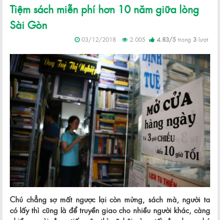
Tiệm sách miễn phí hơn 10 năm giữa lòng
Sài Gòn
03/12/2018
2.005
4.83
/
5
trong
3
lượt
Chú chẳng sợ mất ngược lại còn mừng, sách mà, người ta
có lấy thì cũng là để truyền giao cho nhiều người khác, càng