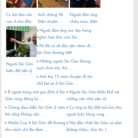
t
Cụ bà làm cửu
Anh chàng Vô
Người đàn ông
Kiể
vạn ở chợ đầu
Diện duyên
nhảy múa, điên
Sài
mối Sài Gòn
dáng bán khoai
khùng trên vỉa
một
Người đàn ông sưu tập hàng
trên vỉa ...
hè ...
...
nghìn hóa đơn của Sài ...
Pê đê cứ về đây yêu nhau đi,
Sài Gòn thương hết!
Những người Sài Gòn khùng
Người Sài Gòn
Sài
nuôi chim trời, thú ...
hiến đất tiền tỷ
yêu 
Anh thợ 10 năm chuyên đi tìm
mở rộng hẻm
chỗ kẹt xe ở Sài Gòn ...
8 người trong một gia đình ở Sài
Người Sài Gòn khốn khổ với
Sà
Gòn cùng đăng ký ...
những căn nhà siêu số
dịp 
Chàng đạo diễn Sài Gòn 2 năm
Cụ ông tự lấy đất mở chợ cho
Sà
thử sống không cần ...
người bán hàng rong ...
nha
World Cup ở Sài Gòn dễ thương
Nơi độc nhất Sài Gòn có xóm
Du
như cách chú Ba đem ...
không nhậu, nhịn ăn 1 ...
nông