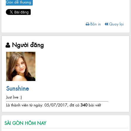
Gòn dễ thương
Bản in
Quay lại
Người đăng
Sunshine
Just live :)
Là thành viên từ ngày: 05/07/2017, đã có
340
bài viết
SÀI GÒN HÔM NAY