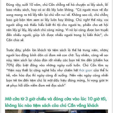
Đúng vậy, suốt 10 năm, chú Cần chẳng nề hà chuyện ai lấy sách, lấy
bao nhiêu sách, hay có ai đó lấy luôn không. “Có người mua về đọc
xong mang ra trả lấy tiền lại chú vẫn vui vẻ. Không sao cả, chú chẳng
bao giờ bận tâm xem ai lấy luôn hay không. Chú nghĩ thế này, con
người sống mà thiếu hiểu biết thì tội cho người ta, phiền cho xã hội,
nên lấy gì lấy, lấy sách chú càng mừng. Vì nó lại càng được lan truyền
đến nhiều người, giúp ích được nhiều người trang bị kiến thức“, chú
Cần chia sẻ.
Trước đây, phần lớn khách tới tiệm sách là thế hệ trung niên, những
người lao động bình dân có đam mê con chữ. Tuy nhiên, càng về sau
này, tiệm sách lại chào đón rất nhiều các bạn trẻ tìm đến (chiếm hơn
70%) đặc biệt đông vào những ngày cuối tuần. Chú Cần tâm sự:
“Hiện nay thiết bị công nghệ hầu như chiếm hết
thời gian
của thể hệ
trẻ, văn hóa đọc thì ngày càng đi xuống. Nên việc ngày càng nhiều
bạn trẻ tìm đến tiệm chú là một dấu hiệu đáng mừng, hi vọng giới trẻ
sẽ phục hồi dần niềm đam mê đọc sách”
Mở cửa từ 3 giờ chiều và đóng cửa vào lúc 10 giờ tối,
không lúc nào tiệm sách của chú Cần vắng khách