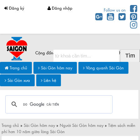
Đăng ký
Đăng nhập
Follow us on
Cộng đồng Sài Gòn chia sẻ thông tin Sài Gòn hôm nay
Trang chủ
Sài Gòn hôm nay
Vòng quanh Sài Gòn
Sài Gòn xưa
Liên hệ
Trang chủ
»
Sài Gòn hôm nay
»
Người Sài Gòn hôm nay
»
Tiệm sách miễn
phí hơn 10 năm giữa lòng Sài Gòn