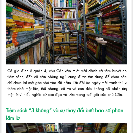
Cả gia đình ở quận 4, chú Cần vẫn miệt mài dành cả tâm huyết cho
tiệm sách, đến cả căn phòng ngủ cũng được tận dụng để chứa sách
chỉ chưa lại một góc nhỏ vừa đủ nằm. Dù đôi ba ngày mới tranh thủ về
thăm nhà một lần, thế nhưng, cả vợ và con đều không hề phản ứng
một lời vì hiểu nghĩa cử cao đẹp và ước mong tuổi già của chú Cần.
Tiệm sách “3 không” và sự thay đổi biết bao số phận
lầm lỡ