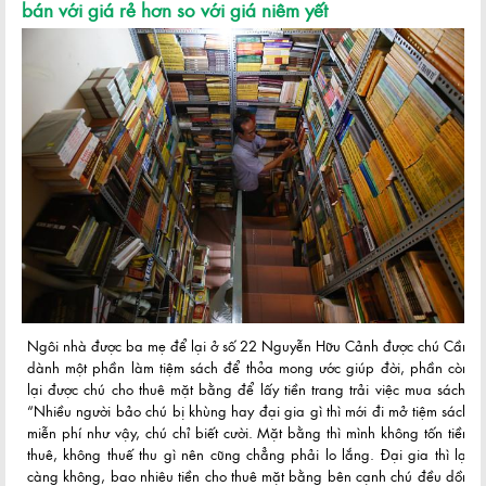
bán với giá rẻ hơn so với giá niêm yết
Ngôi nhà được ba mẹ để lại ở số 22 Nguyễn Hữu Cảnh được chú Cần
dành một phần làm tiệm sách để thỏa mong ước giúp đời, phần còn
lại được chú cho thuê mặt bằng để lấy tiền trang trải việc mua sách.
“Nhiều người bảo chú bị khùng hay đại gia gì thì mới đi mở tiệm sách
miễn phí như vậy, chú chỉ biết cười. Mặt bằng thì mình không tốn tiền
thuê, không thuế thu gì nên cũng chẳng phải lo lắng. Đại gia thì lại
càng không, bao nhiêu tiền cho thuê mặt bằng bên cạnh chú đều dồn