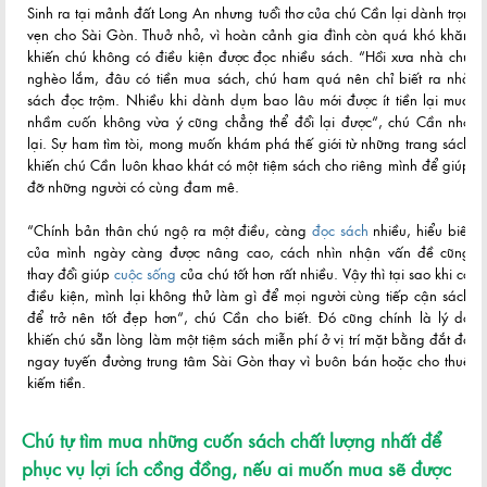
Sinh ra tại mảnh đất Long An nhưng tuổi thơ của chú Cần lại dành trọn
vẹn cho Sài Gòn. Thuở nhỏ, vì hoàn cảnh gia đình còn quá khó khăn
khiến chú không có điều kiện được đọc nhiều sách. “Hồi xưa nhà chú
nghèo lắm, đâu có tiền mua sách, chú ham quá nên chỉ biết ra nhà
sách đọc trộm. Nhiều khi dành dụm bao lâu mới được ít tiền lại mua
nhầm cuốn không vừa ý cũng chẳng thể đổi lại được“, chú Cần nhớ
lại. Sự ham tìm tòi, mong muốn khám phá thế giới từ những trang sách
khiến chú Cần luôn khao khát có một tiệm sách cho riêng mình để giúp
đỡ những người có cùng đam mê.
“Chính bản thân chú ngộ ra một điều, càng
đọc sách
nhiều, hiểu biết
của mình ngày càng được nâng cao, cách nhìn nhận vấn đề cũng
thay đổi giúp
cuộc sống
của chú tốt hơn rất nhiều. Vậy thì tại sao khi có
điều kiện, mình lại không thử làm gì để mọi người cùng tiếp cận sách
để trở nên tốt đẹp hơn“, chú Cần cho biết. Đó cũng chính là lý do
khiến chú sẵn lòng làm một tiệm sách miễn phí ở vị trí mặt bằng đắt đỏ
ngay tuyến đường trung tâm Sài Gòn thay vì buôn bán hoặc cho thuê
kiếm tiền.
Chú tự tìm mua những cuốn sách chất lượng nhất để
phục vụ lợi ích cồng đồng, nếu ai muốn mua sẽ được