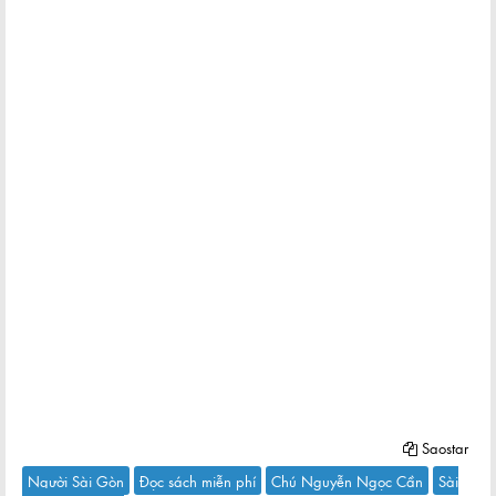
Saostar
Người Sài Gòn
Đọc sách miễn phí
Chú Nguyễn Ngọc Cần
Sài