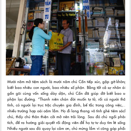
Mười năm mở tiệm sách là mười năm chú Cần tiếp xúc, gặp gỡ không
biết bao nhiêu con người, bao nhiêu số phận. Bằng tất cả sự nhân ái,
gần gũi cùng vốn sống dày dặn, chú Cần đã giúp đỡ biết bao số
phận lạc đường. “Thanh niên chán đời muốn tự tử, rồi có người thất
tình, có người lại trục trặc chuyện gia đình, bế tắc trong công việc,…
nhiều trường hợp oái oăm lắm. Họ đi lang thang vô tình ghé tiệm sách
chú, thấy chú thân thiện cởi mở nên trải lòng. Sau đó chú ngồi phân
tích, đề ra hướng giải quyết rồi động viên để họ tự tư duy tìm lẽ sống.
Nhiều người sau đó quay lại cảm ơn, chú mừng lắm vì cũng góp phần