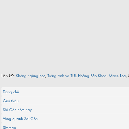
Liên kết:
Không ngừng học
,
Tiếng Anh và TUI
,
Hoàng Bảo Khoa
,
Mixer
,
Loa
, 
Trang chủ
Giới thiệu
Sài Gòn hôm nay
Vòng quanh Sài Gòn
Sitemap