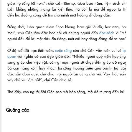
giúp họ sống tốt hơn.”, chú Cần tâm sự. Qua bao năm, tiệm sách chú
Cần không những mang lại kiến thức mà còn là nơi để người ta tìm
đến lúc đường cùng để tìm cho mình một hướng đi đúng đắn.
Đồng thời, luôn quan niệm “học không bao giờ là đủ, học nữa, học
mãi”, chú Cần tâm đắc học hỏi cả những người đến
đọc sách
vì “mỗi
người đều để lại một dấu ấn riêng, một cái hay riêng đáng để ta học”.
Ở độ tuổi đã trạc thất tuần,
cuộc sống
của chú Cần vẫn luôn vui vẻ
lạc
quan
với nghĩa cử cao đẹp giúp đời, “Nhiều người quý mến hay chạy
sang giúp chú việc vặt, cần gì mọi người sẽ chạy đến giúp đỡ ngay.
Bà con hàng xóm hay khách tới cũng thường biếu quà bánh, trái cây,
đặc sản dưới quê, chú chia mọi người ăn cùng cho vui. Vậy thôi, sống
vậy chú vui lắm rồi!”, chú Cần chia sẻ.
Thế đấy, con người Sài Gòn sao mà hào sảng, mà dễ thương đến lạ!
Quảng cáo