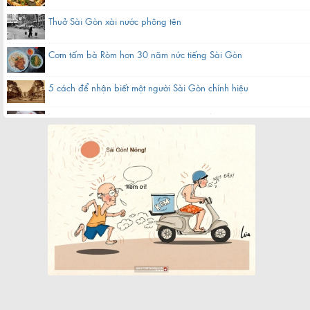
Thuở Sài Gòn xài nước phông tên
Cơm tấm bà Ròm hơn 30 năm nức tiếng Sài Gòn
5 cách để nhận biết một người Sài Gòn chính hiệu
Hàng bánh canh bột gạo hơn 60 năm nằm gần chợ ở Sài Gòn
Quán cà phê bạc màu hơn nửa thế kỷ giữa lòng Sài Gòn
Chợ Bến Thành xưa tên thiệt là gì?
Khách sạn nổi 5 sao biểu tượng một thời của Sài Gòn
Cụ bà làm cửu vạn ở chợ đầu mối Sài Gòn