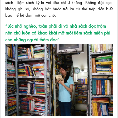
sách. Tiệm sách kỳ lạ với tiêu chí 3 không: Không đặt cọc,
không ghi sổ, không bắt buộc trả lại cứ thế tiếp đón biết
bao thế hệ đam mê con chữ.
“Lúc nhỏ nghèo, toàn phải đi vô nhà sách đọc trộm
nên chú luôn có khao khát mở một tiệm sách miễn phí
cho những người thèm đọc”