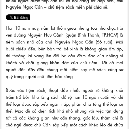
nhiều người được tiếp cận thì xã hội càng tốt đẹp hơn, chú
Nguyễn Ngọc Cần – chủ tiệm sách miễn phí chia sẻ.
Hơn 10 năm nay, nằm lọt thỏm giữa những tòa nhà chọc trời
ven đường Nguyễn Hữu Cảnh (quận Bình Thạnh, TP.HCM) là
tiệm sách nhỏ của chú Nguyễn Ngọc Cần (66 tuổi). Mỗi
buổi chiều đến, bên bàn trà bé xinh là không gian ấm áp,
thi thoảng lại vang lên đôi ba câu đàm đạo của những vị
khách và chất giọng khàn đặc của chủ tiệm. Tất cả mọi
người đến đây đều chung một niềm say mê sách cùng sự
quý trọng người chủ tiệm hào sảng.
Bước vào tiệm sách, thoạt đầu nhiều người sẽ không khỏi
trầm trồ bởi kho tàng sách đồ sộ hơn 10 ngàn cuốn với đủ
thể loại được sắp xếp ngăn nắp, phân chia từng thể loại cụ
thể. Mặc dù có diện tích khá nhỏ nhưng với việc tận dụng
tất cả các không gian như cần thang, góc lầu, thậm chí là
chỗ ngủ được chú Cần sắp xếp một cách khéo léo để chứa