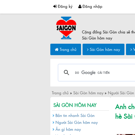
Đăng ký
Đăng nhập
Cộng đồng Sài Gòn chia sẻ th
Sài Gòn hôm nay
Trang chủ
Sài Gòn hôm nay
V
Trang chủ
»
Sài Gòn hôm nay
»
Người Sài Gòn
Anh ch
SÀI GÒN HÔM NAY
hè Sài
Bản tin nhanh Sài Gòn
Người Sài Gòn hôm nay
Ăn gì hôm nay