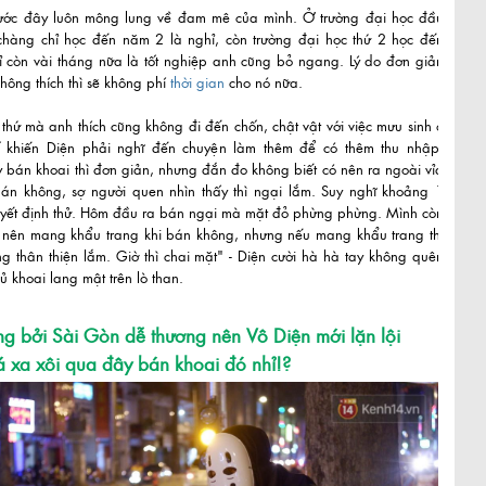
rước đây luôn mông lung về đam mê của mình. Ở trường đại học đầu
 chàng chỉ học đến năm 2 là nghỉ, còn trường đại học thứ 2 học đến
ỉ còn vài tháng nữa là tốt nghiệp anh cũng bỏ ngang. Lý do đơn giản
 không thích thì sẽ không phí
thời gian
cho nó nữa.
thứ mà anh thích cũng không đi đến chốn, chật vật với việc mưu sinh ở
 khiến Diện phải nghĩ đến chuyện làm thêm để có thêm thu nhập.
 bán khoai thì đơn giản, nhưng đắn đo không biết có nên ra ngoài vỉa
án không, sợ người quen nhìn thấy thì ngại lắm. Suy nghĩ khoảng 1
quyết định thử. Hôm đầu ra bán ngại mà mặt đỏ phừng phừng. Mình còn
ó nên mang khẩu trang khi bán không, nhưng nếu mang khẩu trang thì
g thân thiện lắm. Giờ thì chai mặt" - Diện cười hà hà tay không quên
 khoai lang mật trên lò than.
g bởi Sài Gòn dễ thương nên Vô Diện mới lặn lội
 xa xôi qua đây bán khoai đó nhỉ!?