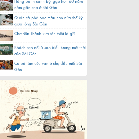
Hàng bánh canh bột gạo hơn 60 năm
nằm gần chợ ở Sài Gòn
Quán cà phê bạc màu hơn nửa thế kỷ
giữa lòng Sài Gòn
Chợ Bến Thành xưa tên thiệt là gì?
Khách sạn nổi 5 sao biểu tượng một thời
của Sài Gòn
Cụ bà làm cửu vạn ở chợ đầu mối Sài
Gòn