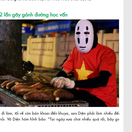
2 lần gãy gánh đường học vấn
 đi làm, tối về còn bán khoai đến khuya, sao Diện phải làm nhiều đến
i hỏi. Vô Diện hóm hỉnh bảo: "Tại ngày xưa chơi nhiều quá rồi, bây giờ