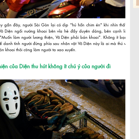
y gần đây, người Sài Gòn lại có dịp "hú hồn chim én" khi nhìn thấy
ô Diện ngồi nướng khoai bên vỉa hè đầy duyên dáng, bên cạnh là
"Muốn làm người lương thiện, Vô Diện phải bán khoai". Không ít bạn
về danh tính người đứng phía sau nhân vật Vô Diện này là ai mà thú vị
án khoai thôi cũng làm người ta xao xuyến.
hiện của Diện thu hút không ít chú ý của người đi