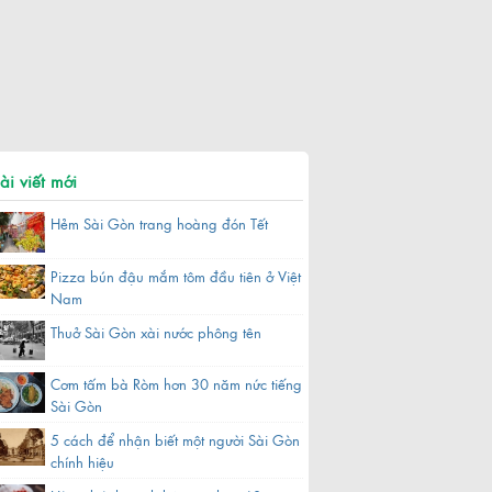
ài viết mới
Hẻm Sài Gòn trang hoàng đón Tết
Pizza bún đậu mắm tôm đầu tiên ở Việt
Nam
Thuở Sài Gòn xài nước phông tên
Cơm tấm bà Ròm hơn 30 năm nức tiếng
Sài Gòn
5 cách để nhận biết một người Sài Gòn
chính hiệu