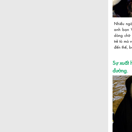
Nhiều ngà
anh bạn V
dòng chữ 
trẻ tò mò 
đến thế, b
Sự xuất 
đường.