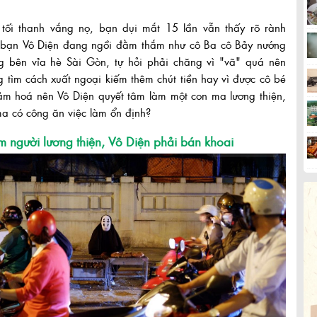
 tối thanh vắng nọ, bạn dụi mắt 15 lần vẫn thấy rõ rành
 bạn Vô Diện đang ngồi đằm thắm như cô Ba cô Bảy nướng
ng bên vỉa hè Sài Gòn, tự hỏi phải chăng vì "vã" quá nên
 tìm cách xuất ngoại kiếm thêm chút tiền hay vì được cô bé
ảm hoá nên Vô Diện quyết tâm làm một con ma lương thiện,
a có công ăn việc làm ổn định?
 người lương thiện, Vô Diện phải bán khoai