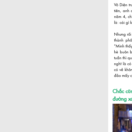
Vô Diện t
tiên, anh
năm 4, ch
là: cái gì
Nhưng rồi 
thành phố
"Mình thấy
hè buôn b
tuần thì 
nghĩ là c
có vẻ khôn
đảo mấy củ
Chắc cũn
đường xá