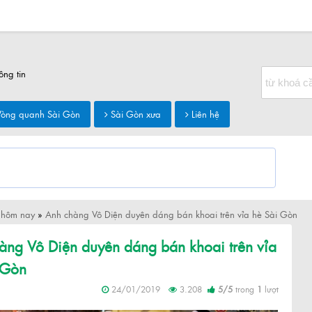
ông tin
òng quanh Sài Gòn
Sài Gòn xưa
Liên hệ
 hôm nay
»
Anh chàng Vô Diện duyên dáng bán khoai trên vỉa hè Sài Gòn
àng Vô Diện duyên dáng bán khoai trên vỉa
 Gòn
24/01/2019
3.208
5
/
5
trong
1
lượt