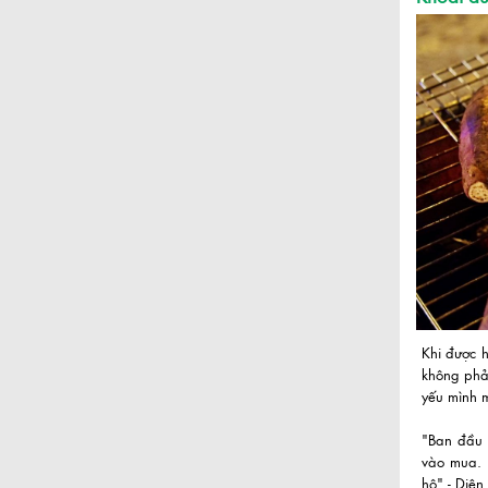
Khi được 
không phải
yếu mình m
"Ban đầu 
vào mua. 
hộ" - Diện