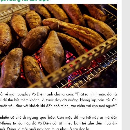
hỏi về màn cosplay Vô Diện, anh chàng cười: "Thật ra mình mặc đồ này
 để thu hút thêm khách, vì trước đây đã nướng không kịp bán rồi. Chủ
uốn trêu đùa với khách khi đến chỗ mình, tạo niềm vui cho mọi người".
nhiều cô chú đi ngang qua bảo: Con mặc đồ ma thế này ai mà dám
Nhưng từ lúc mặc đồ Vô Diện có rất nhiều bạn trẻ ghé đến mua ủng
 nói. Đúng là thời buổi này hơn thua nhau ở cái độc lạ.