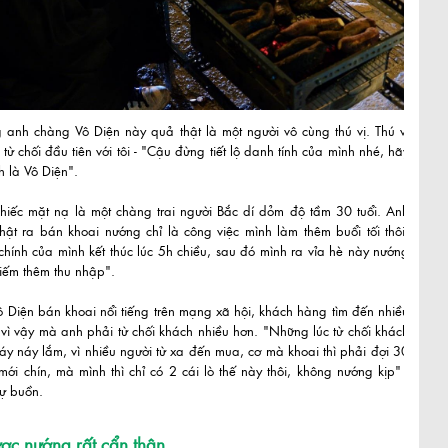
g anh chàng Vô Diện này quả thật là một người vô cùng thú vị. Thú vị
i từ chối đầu tiên với tôi - "Cậu đừng tiết lộ danh tính của mình nhé, hãy
h là Vô Diện".
chiếc mặt nạ là một chàng trai người Bắc dí dỏm độ tầm 30 tuổi. Anh
hật ra bán khoai nướng chỉ là công việc mình làm thêm buổi tối thôi,
chính của mình kết thúc lúc 5h chiều, sau đó mình ra vỉa hè này nướng
iếm thêm thu nhập".
 Diện bán khoai nổi tiếng trên mạng xã hội, khách hàng tìm đến nhiều
vì vậy mà anh phải từ chối khách nhiều hơn. "Những lúc từ chối khách
áy náy lắm, vì nhiều người từ xa đến mua, cơ mà khoai thì phải đợi 30
mới chín, mà mình thì chỉ có 2 cái lò thế này thôi, không nướng kịp" -
sự buồn.
ợc nướng rất cẩn thận.