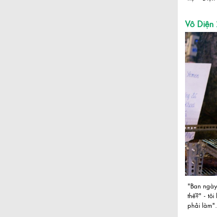
Vô Diện 
"Ban ngày
thế?" - tô
phải làm".