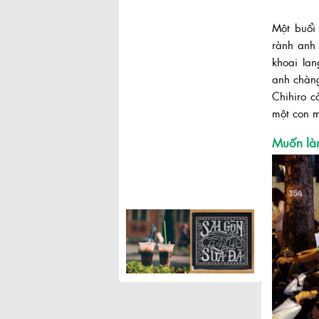
Một buổi
rành anh
khoai la
anh chàng
Chihiro c
một con m
Muốn làm