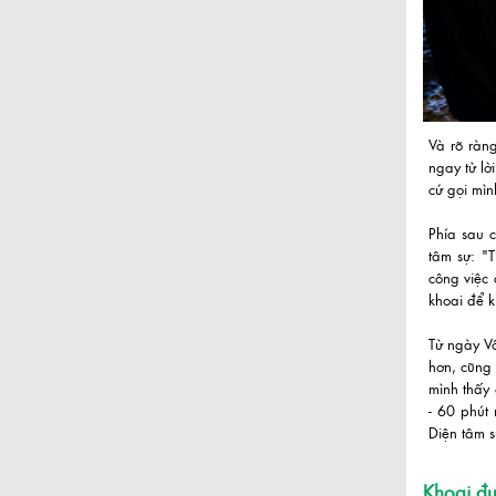
Và rõ ràn
ngay từ lờ
cứ gọi mìn
Phía sau 
tâm sự: "T
công việc 
khoai để k
Từ ngày Vô
hơn, cũng 
mình thấy 
- 60 phút 
Diện tâm 
Khoai đư