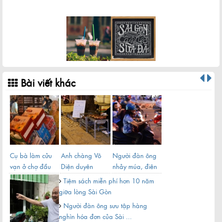
Bài viết khác
h
t
Cụ bà làm cửu
Anh chàng Vô
Người đàn ông
Nơi
vạn ở chợ đầu
Diện duyên
nhảy múa, điên
Gòn
mối Sài Gòn
dáng bán khoai
khùng trên vỉa
khô
Tiệm sách miễn phí hơn 10 năm
trên vỉa ...
hè ...
nhịn
giữa lòng Sài Gòn
Người đàn ông sưu tập hàng
nghìn hóa đơn của Sài ...