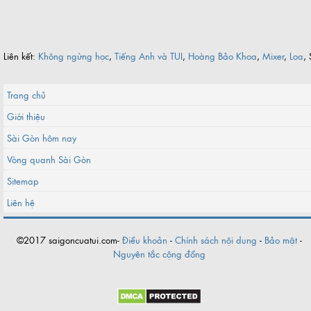
Liên kết:
Không ngừng học
,
Tiếng Anh và TUI
,
Hoàng Bảo Khoa
,
Mixer
,
Loa
, 
Trang chủ
Giới thiệu
Sài Gòn hôm nay
Vòng quanh Sài Gòn
Sitemap
Liên hệ
©2017 saigoncuatui.com-
Điều khoản
-
Chính sách nội dung
-
Bảo mật
-
Nguyên tắc cộng đồng