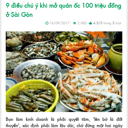
9 điều chú ý khi mở quán ốc 100 triệu đồng
ở Sài Gòn
16/09/2017
2.085
4.5
/
5
trong
3
lượt
Bạn làm kinh doanh là phải quyết tâm, 'lên bờ là đốt
thuyền', xác định phải làm lâu dài, chứ đừng một hai ngày