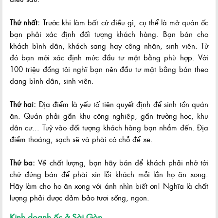
Thứ nhất:
Trước khi làm bất cứ điều gì, cụ thể là mở quán ốc
bạn phải xác định đối tượng khách hàng. Bạn bán cho
khách bình dân, khách sang hay công nhân, sinh viên. Từ
đó bạn mới xác định mức đầu tư mặt bằng phù hợp. Với
100 triệu đồng tôi nghĩ bạn nên đầu tư mặt bằng bán theo
dạng bình dân, sinh viên.
Thứ hai:
Địa điểm là yếu tố tiên quyết định để sinh tồn quán
ăn. Quán phải gần khu công nghiệp, gần trường học, khu
dân cư... Tuỳ vào đối tượng khách hàng bạn nhắm đến. Địa
điểm thoáng, sạch sẽ và phải có chỗ để xe.
Thứ ba:
Về chất lượng, bạn hãy bán để khách phải nhớ tới
chứ đừng bán để phải xin lỗi khách mỗi lần họ ăn xong.
Hãy làm cho họ ăn xong với ánh nhìn biết ơn! Nghĩa là chất
lượng phải được đảm bảo tươi sống, ngon.
Kinh doanh ốc ở Sài Gòn