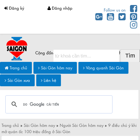
Đăng ký
Đăng nhập
Follow us on
Cộng đồng Sài Gòn chia sẻ thông tin Sài Gòn hôm nay
Trang chủ
Sài Gòn hôm nay
Vòng quanh Sài Gòn
Sài Gòn xưa
Liên hệ
Trang chủ
»
Sài Gòn hôm nay
»
Người Sài Gòn hôm nay
»
9 điều chú ý khi
mở quán ốc 100 triệu đồng ở Sài Gòn