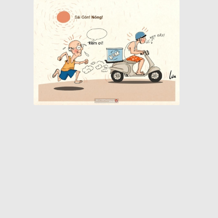
Quán cà phê bạc màu hơn nửa thế kỷ giữa lòng Sài Gòn
Chợ Bến Thành xưa tên thiệt là gì?
Khách sạn nổi 5 sao biểu tượng một thời của Sài Gòn
Cụ bà làm cửu vạn ở chợ đầu mối Sài Gòn