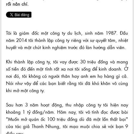
rồi nản chí.
Tôi là giám đốc một công ty du lịch, sinh năm 1987. Đầu
năm 2014 tôi thành lập công ty riêng với sự quyết tâm, nhiệt
huyết và một chút kinh nghiệm trước đó làn hướng dẫn viên.
Khi thành lập công ty, tôi vay được 30 triệu đồng và mang
số tiền đó đến một tỉnh rất xa nơi tôi sống để kinh doanh. Ở
nơi đó, tôi không có người thân hay anh em họ hàng gì cả.
Nói như vậy để các bạn biết rằng tôi đã khó khăn vô cùng
khi mở một công ty.
Sau hơn 3 năm hoạt động, thu nhập công ty tôi hiện nay
khoảng 1 tỷ đồng/năm. Hôm nay, tôi vô tình đọc được bài
"Muốn mở quán ốc 100 triệu đồng dù đã một lần thất bại"
của tác giả Thanh Nhung, tôi mạo muội chia sẻ với bạn 9
điều sau: