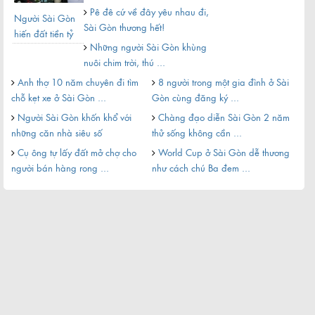
Pê đê cứ về đây yêu nhau đi,
Người Sài Gòn
Đừn
Sài Gòn thương hết!
hiến đất tiền tỷ
cướ
Những người Sài Gòn khùng
mở rộng hẻm
nuôi chim trời, thú ...
Nh
Anh thợ 10 năm chuyên đi tìm
8 người trong một gia đình ở Sài
xe n
chỗ kẹt xe ở Sài Gòn ...
Gòn cùng đăng ký ...
Ng
Người Sài Gòn khốn khổ với
Chàng đạo diễn Sài Gòn 2 năm
cầu 
những căn nhà siêu số
thử sống không cần ...
Hạ
Cụ ông tự lấy đất mở chợ cho
World Cup ở Sài Gòn dễ thương
chồn
người bán hàng rong ...
như cách chú Ba đem ...