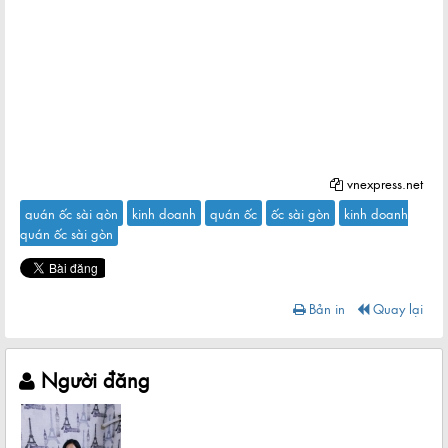
vnexpress.net
quán ốc sài gòn
kinh doanh
quán ốc
ốc sài gòn
kinh doanh
quán ốc sài gòn
Bản in
Quay lại
Người đăng