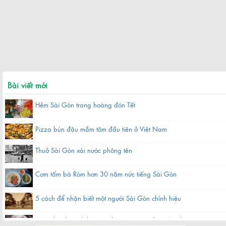
Bài viết mới
Hẻm Sài Gòn trang hoàng đón Tết
Pizza bún đậu mắm tôm đầu tiên ở Việt Nam
Thuở Sài Gòn xài nước phông tên
Cơm tấm bà Ròm hơn 30 năm nức tiếng Sài Gòn
5 cách để nhận biết một người Sài Gòn chính hiệu
Hàng bánh canh bột gạo hơn 60 năm nằm gần chợ ở Sài Gòn