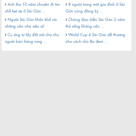
Anh thợ 10 năm chuyên đi tìm
8 người trong một gia đình ở Sài
dịp 
chỗ kẹt xe ở Sài Gòn ...
Gòn cùng đăng ký ...
Sà
Người Sài Gòn khốn khổ với
Chàng đạo diễn Sài Gòn 2 năm
nha
những căn nhà siêu số
thử sống không cần ...
Du
Cụ ông tự lấy đất mở chợ cho
World Cup ở Sài Gòn dễ thương
nông
người bán hàng rong ...
như cách chú Ba đem ...