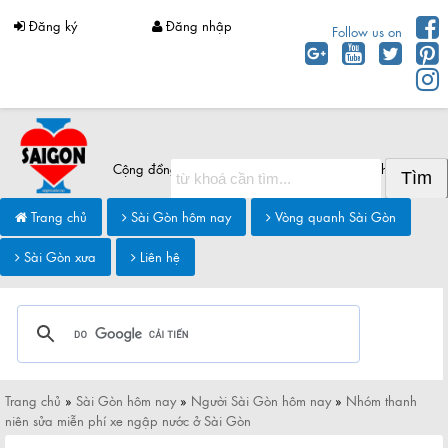
Đăng ký
Đăng nhập
Follow us on
Cộng đồng Sài Gòn chia sẻ thông tin Sài Gòn hôm nay
Trang chủ
Sài Gòn hôm nay
Vòng quanh Sài Gòn
Sài Gòn xưa
Liên hệ
Trang chủ
»
Sài Gòn hôm nay
»
Người Sài Gòn hôm nay
»
Nhóm thanh
niên sửa miễn phí xe ngập nước ở Sài Gòn