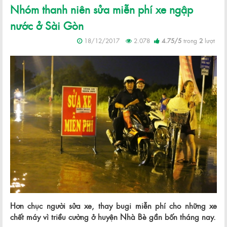
Nhóm thanh niên sửa miễn phí xe ngập
nước ở Sài Gòn
18/12/2017
2.078
4.75
/
5
trong
2
lượt
Hơn chục người sửa xe, thay bugi miễn phí cho những xe
chết máy vì triều cường ở huyện Nhà Bè gần bốn tháng nay.