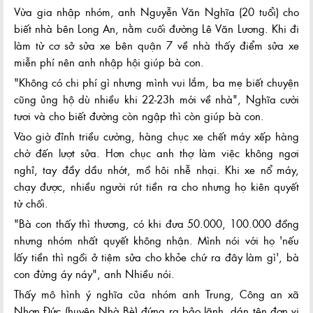
Vừa gia nhập nhóm, anh Nguyễn Văn Nghĩa (20 tuổi) cho
biết nhà bên Long An, nằm cuối đường Lê Văn Lương. Khi đi
làm từ cơ sở sửa xe bên quận 7 về nhà thấy điểm sửa xe
miễn phí nên anh nhập hội giúp bà con.
"Không có chi phí gì nhưng mình vui lắm, ba mẹ biết chuyện
cũng ủng hộ dù nhiều khi 22-23h mới về nhà", Nghĩa cười
tươi và cho biết đường còn ngập thì còn giúp bà con.
Vào giờ đỉnh triều cường, hàng chục xe chết máy xếp hàng
chờ đến lượt sửa. Hơn chục anh thợ làm việc không ngơi
nghỉ, tay đầy dầu nhớt, mồ hôi nhễ nhại. Khi xe nổ máy,
chạy được, nhiều người rút tiền ra cho nhưng họ kiên quyết
từ chối.
"Bà con thấy thì thương, có khi đưa 50.000, 100.000 đồng
nhưng nhóm nhất quyết không nhận. Mình nói với họ 'nếu
lấy tiền thì ngồi ở tiệm sửa cho khỏe chứ ra đây làm gì', bà
con đừng áy náy", anh Nhiều nói.
Thấy mô hình ý nghĩa của nhóm anh Trung, Công an xã
Nhơn Đức (huyện Nhà Bè) đứng ra bảo lãnh, dán tên đơn vị