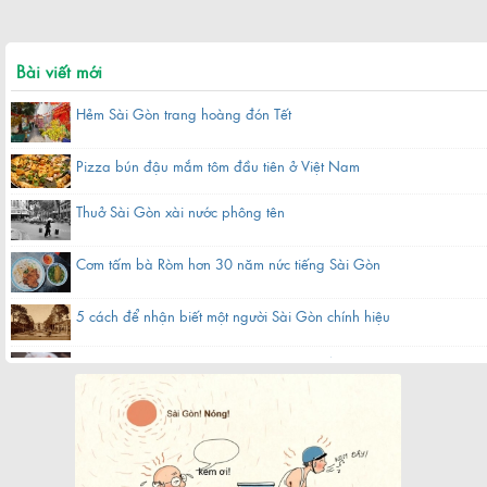
Bài viết mới
Hẻm Sài Gòn trang hoàng đón Tết
Pizza bún đậu mắm tôm đầu tiên ở Việt Nam
Thuở Sài Gòn xài nước phông tên
Cơm tấm bà Ròm hơn 30 năm nức tiếng Sài Gòn
5 cách để nhận biết một người Sài Gòn chính hiệu
Hàng bánh canh bột gạo hơn 60 năm nằm gần chợ ở Sài Gòn
Quán cà phê bạc màu hơn nửa thế kỷ giữa lòng Sài Gòn
Chợ Bến Thành xưa tên thiệt là gì?