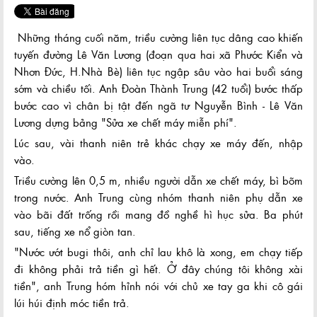
Những tháng cuối năm, triều cường liên tục dâng cao khiến
tuyến đường Lê Văn Lương (đoạn qua hai xã Phước Kiển và
Nhơn Đức, H.Nhà Bè) liên tục ngập sâu vào hai buổi sáng
sớm và chiều tối. Anh Đoàn Thành Trung (42 tuổi) bước thấp
bước cao vì chân bị tật đến ngã tư Nguyễn Bình - Lê Văn
Lương dựng bảng "Sửa xe chết máy miễn phí".
Lúc sau, vài thanh niên trẻ khác chạy xe máy đến, nhập
vào.
Triều cường lên 0,5 m, nhiều người dẫn xe chết máy, bì bõm
trong nước. Anh Trung cùng nhóm thanh niên phụ dẫn xe
vào bãi đất trống rồi mang đồ nghề hì hục sửa. Ba phút
sau, tiếng xe nổ giòn tan.
"Nước ướt bugi thôi, anh chỉ lau khô là xong, em chạy tiếp
đi không phải trả tiền gì hết. Ở đây chúng tôi không xài
tiền", anh Trung hóm hỉnh nói với chủ xe tay ga khi cô gái
lúi húi định móc tiền trả.