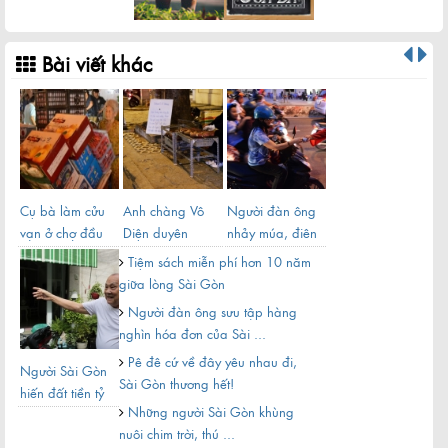
Bài viết khác
h
t
Cụ bà làm cửu
Anh chàng Vô
Người đàn ông
Nơi
vạn ở chợ đầu
Diện duyên
nhảy múa, điên
Gòn
mối Sài Gòn
dáng bán khoai
khùng trên vỉa
khô
Tiệm sách miễn phí hơn 10 năm
trên vỉa ...
hè ...
nhịn
giữa lòng Sài Gòn
Người đàn ông sưu tập hàng
nghìn hóa đơn của Sài ...
Pê đê cứ về đây yêu nhau đi,
Người Sài Gòn
Đừn
Sài Gòn thương hết!
hiến đất tiền tỷ
cướ
Những người Sài Gòn khùng
mở rộng hẻm
nuôi chim trời, thú ...
Sà