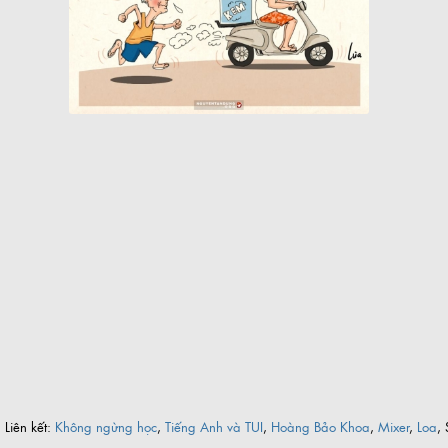
Khách sạn nổi 5 sao biểu tượng một thời của Sài Gòn
Cụ bà làm cửu vạn ở chợ đầu mối Sài Gòn
Liên kết:
Không ngừng học
,
Tiếng Anh và TUI
,
Hoàng Bảo Khoa
,
Mixer
,
Loa
, 