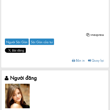
vnexpress
Người Sài Gòn
Sài Gòn của tui
Bản in
Quay lại
Người đăng