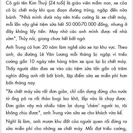
Cô gái tên Kim Thuỷ (24 tuổi) là giáo viên mầm non, xe của
cô bị chết máy khi qua đoạn đường trũng, ngập đến nửa
bánh. "Nhà mình dưới này nên triều cường là xe chết máy,
mỗi lần vậy ghé tiệm sửa hết 50.000-70.000 đồng, nhưng ở
đây không lấy tiền. May nhờ các anh mình được về nhà
sớm", Thủy nói, giọng chưa hết bất ngờ.
Anh Trung có hơn 20 năm làm nghề sửa xe tại khu vực. Theo
anh, do đường Lê Văn Lương mỗi tháng bị ngập vì triều
cường gần 10 ngày nên hàng trăm xe qua lại bị chết máy.
Thấy người dân đưa xe vào các tiệm sửa tốn gần cả trăm
nghìn đồng anh rất bất bình, lập điểm sửa xe miễn phí hơn
bốn tháng nay.
"Xe chết máy sửa rất đơn giản, chỉ cần dựng đứng cho nước
từ ống pô ra rồi tháo bugi lau khô, lắp vào là chạy được.
Đơn giản vậy mà nhiều tiệm lợi dụng 'chém' người ta, tôi
không chịu được", anh Trung vừa sửa xe cho khách vừa kể.
Nghĩ là làm, anh mượn khu đất của người quen rồi đứng ra
sửa miễn phí cho những xe chết máy. Mỗi đợt triều cường,