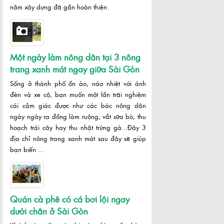
năm xây dựng đã gần hoàn thiện.
Một ngày làm nông dân tại 3 nông
trang xanh mát ngay giữa Sài Gòn
Sống ở thành phố ồn ào, náo nhiệt với ánh
đèn và xe cộ, bạn muốn một lần trãi nghiệm
cái cảm giác được như các bác nông dân
ngày ngày ra đồng làm ruộng, vắt sữa bò, thu
hoạch trái cây hay thu nhặt trứng gà...Đây 3
địa chỉ nông trang xanh mát sau đây sẽ giúp
bạn biến ...
Quán cà phê có cá bơi lội ngay
dưới chân ở Sài Gòn