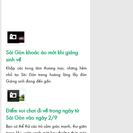
Sài Gòn khoác áo mới khi giáng
sinh về
Khắp các trung tâm thương mại, những hẻm
nhỏ tại Sài Gòn trang hoàng lộng lẫy đón
Giáng sinh đang đến gần.
Điểm vui chơi đi về trong ngày từ
Sài Gòn vào ngày 2/9
Bạn có thể thử các trò cảm giác mạnh, thư giãn
trong khu vườn xanh mát hay thưởng thức món