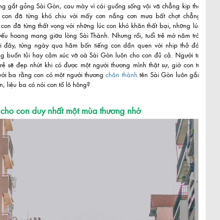
ng gắt gỏng Sài Gòn, cau mày vì cái guồng sống vội vã chẳng kịp thở
 con đã từng khó chịu với mấy cơn nắng cơn mưa bất chợt chẳng
 con đã từng thất vọng với những lúc con khó khăn thất bại, những lúc
ếu hoang mang giữa lòng Sài Thành. Nhưng rồi, tuổi trẻ mớ năm trời
i đây, từng ngày qua hăm bốn tiếng con dần quen với nhịp thở đó,
ng buồn tủi hay cảm xúc vỡ oà Sài Gòn luôn cho con đủ cả. Người ta
trẻ sẽ đẹp nhứt khi có được một người thương mình thật sự, giờ con tự
với ba rằng con có một người thương
chân thành
tên Sài Gòn luôn gắn
n, liệu ba có nói con tồ lô hông?
cho con duy nhất một mùa thương nhớ