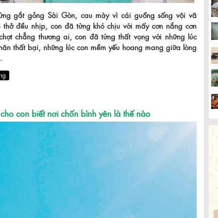
ừng gắt gỏng Sài Gòn, cau mày vì cái guồng sống vội vã
 thở đều nhịp, con đã từng khó chịu với mấy cơn nắng cơn
hợt chẳng thương ai, con đã từng thất vọng với những lúc
hăn thất bại, những lúc con mềm yếu hoang mang giữa lòng
.
cho con biết nơi chốn bình yên là thế nào