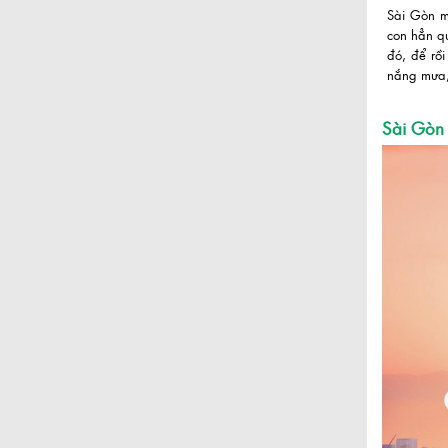
Sài Gòn m
con hẳn qu
đó, để rồ
nắng mưa,
Sài Gòn 