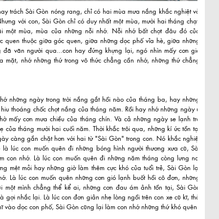
hay trách Sài Gòn nóng rang, chỉ có hai mùa mưa nắng khắc nghiệt và
Nhưng với con, Sài Gòn chỉ có duy nhất một mùa, mười hai tháng chạy
mãi một mùa, mùa của những nỗi nhớ. Nỗi nhớ bất chợt đâu đó của
ức quen thuộc giữa góc quen, giữa những dọc phố vỉa hè, giữa những
 đã vãn người qua...con hay đứng khựng lại, ngó nhìn mấy cơn gió
ua mặt, nhớ những thứ trong vô thức chẳng cần nhớ, những thứ chẳng
hớ những ngày trong trời nắng gắt hồi nào của tháng ba, hay những
hiu thoáng chốc chợt nắng của tháng năm. Rồi hay nhớ những ngày u
hờ mấy cơn mưa chiều của tháng chín. Và cả những ngày se lạnh trở
hẹ của tháng mười hai cuối năm. Thời khắc trôi qua, những kí ức tồn tại
gày càng gắn chặt hơn với hai từ "Sài Gòn" trong con. Nó khắc nghiệt
ẽ là lúc con muốn quên đi những bóng hình người thương xưa cũ, Sài
àm con nhớ. Là lúc con muốn quên đi những năm tháng còng lưng nơi
ng mệt mỏi hay những giờ làm thêm cực khó của tuổi trẻ, Sài Gòn lại
hớ. Là lúc con muốn quên những cơn gió lạnh buốt hồi cô đơn, những
mũi một mình chẳng thể kể ai, những cơn đau ám ảnh tồn tại, Sài Gòn
à gợi nhắc lại. Là lúc con đơn giản nhẹ lòng ngồi trên con xe cũ kĩ, thả
hĩ vào dọc con phố, Sài Gòn cũng lại làm con nhớ những thứ khó quên.