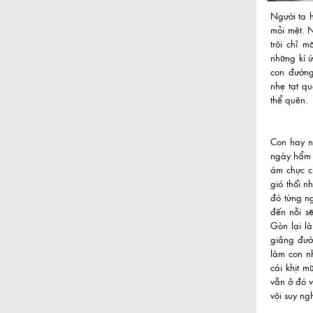
Người ta 
mỏi mệt. 
trôi chỉ 
những kí 
con đường
nhẹ tạt q
thể quên.
Con hay n
ngày hẩm 
ám chực c
gió thổi n
đó từng n
đến nỗi s
Gòn lại l
giảng đườ
làm con n
cái khịt 
vẫn ở đó v
vội suy ng