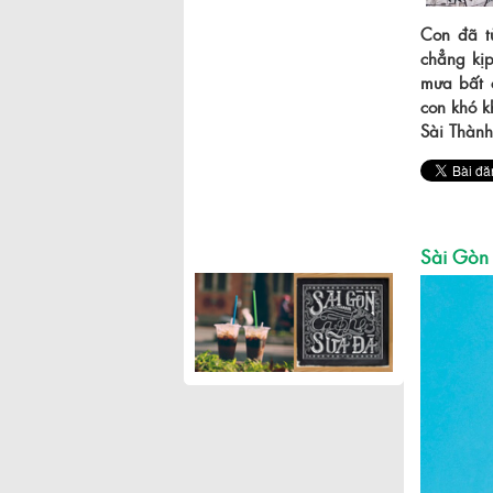
Con đã t
chẳng kịp
mưa bất c
con khó k
Sài Thành
Sài Gòn 