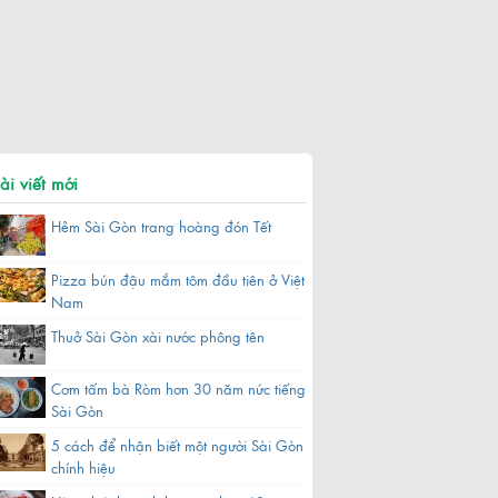
ài viết mới
Hẻm Sài Gòn trang hoàng đón Tết
Pizza bún đậu mắm tôm đầu tiên ở Việt
Nam
Thuở Sài Gòn xài nước phông tên
Cơm tấm bà Ròm hơn 30 năm nức tiếng
Sài Gòn
5 cách để nhận biết một người Sài Gòn
chính hiệu