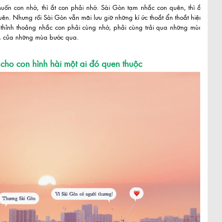
uốn con nhớ, thì ắt con phải nhớ. Sài Gòn tạm nhắc con quên, thì ắt
ên. Nhưng rồi Sài Gòn vẫn mãi lưu giữ những kí ức thoắt ẩn thoắt hiện
i thỉnh thoảng nhắc con phải cùng nhớ, phải cùng trải qua những mùa
 của những mùa bước qua.
cho con hình hài một ai đó quen thuộc