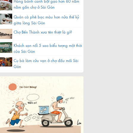
Hàng bánh canh bột gạo hơn 60 năm
nằm gần chợ ở Sài Gòn
Quán cà phê bạc màu hơn nửa thế kỷ
giữa lòng Sài Gòn
Chợ Bến Thành xưa tên thiệt là gì?
Khách sạn nổi 5 sao biểu tượng một thời
của Sài Gòn
Cụ bà làm cửu vạn ở chợ đầu mối Sài
Gòn