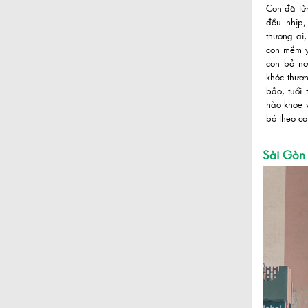
Con đã từ
đều nhịp,
thương ai,
con mềm y
con bỏ nơ
khóc thươ
bảo, tuổi 
hào khoe 
bó theo co
Sài Gòn 