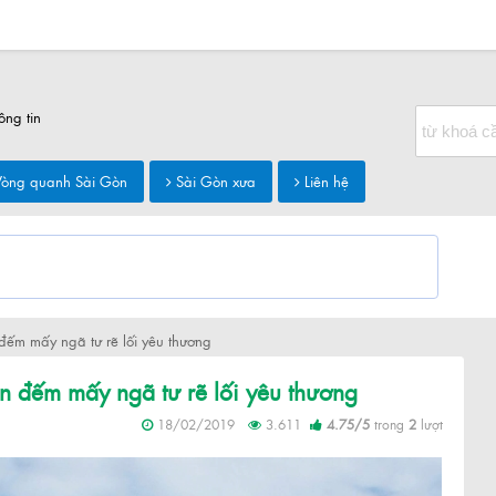
ông tin
òng quanh Sài Gòn
Sài Gòn xưa
Liên hệ
đếm mấy ngã tư rẽ lối yêu thương
n đếm mấy ngã tư rẽ lối yêu thương
18/02/2019
3.611
4.75
/
5
trong
2
lượt