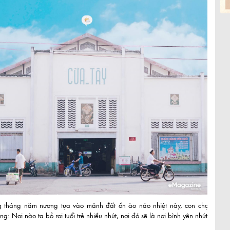
 tháng năm nương tựa vào mảnh đất ồn ào náo nhiệt này, con chợt
ng: Nơi nào ta bỏ rơi tuổi trẻ nhiều nhứt, nơi đó sẽ là nơi bình yên nhứt.