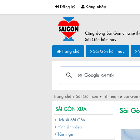
Đăng ký
Đăng nhập
Cộng đồng Sài Gòn chia sẻ th
Sài Gòn hôm nay
Trang chủ
Sài Gòn hôm nay
V
Trang chủ
»
Sài Gòn xưa
»
Tản mạn
»
Sài Gòn 
Sài Gò
SÀI GÒN XƯA
Lịch sử Sài Gòn
Hình ảnh đẹp
Tản mạn