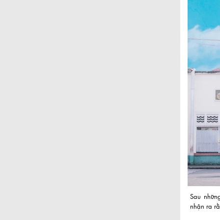
Sau những
nhận ra rằ