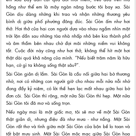
hồng như thể em là mây ngàn nâng bước tôi bay xa. Sài
Gòn dịu dàng những khi trao và nhận những thương yêu
bình dị giữa phố phường đông đúc. Sài Gòn ấm như hơi
thở. Hơi thở của hai con người dựa vào nhau ngắm nhìn mặt
trời lặn dần sau những tòa nhà nhấp nhô bên kia thành phố
và âm thầm bên nhau chờ đợi mãi những niềm vui không
tắt. Cuộc đời này cũng như hơi thở, không thể hít một hơi
thật dài quá khả năng của mình. “Nếu biết trăm năm là hữu
hạn, cớ gì ta không sống thật sâu?”.
Sài Gòn giản dị lắm. Sài Gòn là cầu nối giữa hai bờ thương
nhớ, nơi có những con người giữ cho nhau mỗi nửa nỗi nhớ
đong đầy kỷ niệm, có lời thề hẹn lạc mất nhau giữa hai bờ
đơn côi. Sài Gòn thì rộng, một nửa Sài Gòn thì hẹp. Một nửa
Sài Gòn tôi đã mơ và sống trọn.
Nếu ngày mai là một giấc mơ, tôi sẽ mơ về một Sài Gòn
thật giản dị, nhưng điệu đà như mưa - như nắng. Một Sài
Gòn rất thơ và tình giữa một Sài Gòn của bộn bề lo toan và
tất bật mưu sinh. Một Sài Gòn mộc mạc giữa Sài Gòn hoa