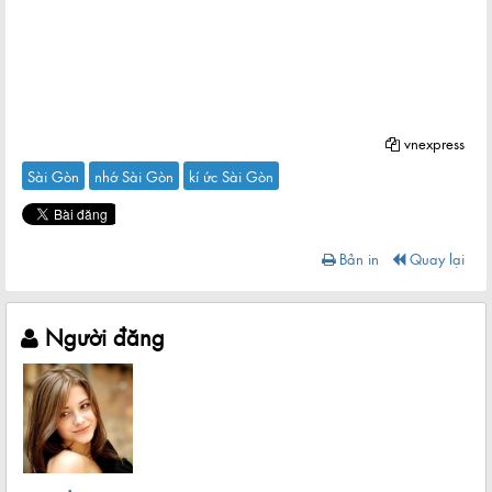
vnexpress
Sài Gòn
nhớ Sài Gòn
kí ức Sài Gòn
Bản in
Quay lại
Người đăng