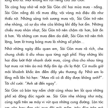
Tôi cũng hay nhớ về một Sài Gòn chỉ hai mùa mưa - nắng.
Sài Gòn nắng đó rồi mưa đây, vội vàng mà điệu đà như
thiếu nữ. Những sáng tinh sương mưa vội, Sài Gòn trở nên
nhẹ nhàng, có sự dịu nhẹ của không khí đầy hơi ẩm. Những
chiều mưa nhàn nhạt, Sài Gòn trở nên chậm rãi hơn, bớt ồn
ã hơn. Và những cơn mưa đêm da diết, Sài Gòn trở nên tĩnh
lặng, lượn lờ trong bóng mưa là những số phận...
Nhớ những ngày đầu quen em, Sài Gòn mưa rả rích, che
chung chiếc ô dìu nhau qua từng ngõ phố. Hay những khi
hai đứa lướt thật nhanh dưới mưa, cùng chia cho nhau từng
hạt mưa rơi trên áo mà thấy ấm áp chi lạ thật. Cứ muốn giữ
mãi khoảnh khắc êm đềm đầy yêu thương ấy. Nhớ em lo
lắng mỗi lần hò hẹn: “Mưa rồi có đi đây được không anh?”.
Tôi chỉ cười: “Anh sẽ đến ngay”.
Sài Gòn có bàn tay nắm chặt cùng nhau len lỏi qua những
phố xá đông đúc người xe. Sài Gòn nhẹ nhàng như mây,
cùng ngồi trên xe máy vi vút qua những cung đường. Làn tóc
em xõa bay đan cài qua đôi môi mềm, trêu đùa trên má