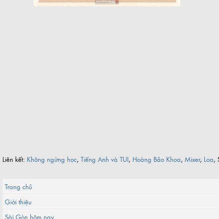
Liên kết:
Không ngừng học
,
Tiếng Anh và TUI
,
Hoàng Bảo Khoa
,
Mixer
,
Loa
, 
Trang chủ
Giới thiệu
Sài Gòn hôm nay