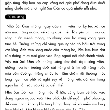
gặp từng dãy hoa bọ cạp vàng nơi góc phố đong đưa dưới
nắng chiều mà chợt nghĩ Sài Gòn có quá nhiều nỗi nhớ.
Nhớ Sài Gòn những ngày đầu sinh viên nơi ký túc xá, cứ
nôn nao trông ngóng về vùng quê miền Tây yên bình, nơi có
sông nước mênh mông, có những câu hò vang vọng giữa
trưa hè. Tưởng chừng chỉ vùng quê nghèo có bầu trời trong
vắt lóng lánh trên sông nước của tháng hè, lấm lem bùn đất
của tháng mưa mới gieo vào lòng người nỗi nhớ chênh vênh.
Vậy mà Sài Gòn với những sáng thư thái dạo công viên,
những trưa tan trường dưới cái nắng oi ả tìm vội hàng nước
mía bên đường, những chiều tan tầm chậm rãi thưởng thức
từng ngụm cà phê và nghĩ suy về những việc đã làm trong
ngày lại hằn sâu vào ký ức đến thế.
Nhớ Sài Gòn có những mùa lễ hội, cùng bạn bè hòa vào
dòng người ngược xuôi trên phố, chỉ để ngắm phố phường,
để cảm nhận không khí tưng bừng đang về và niềm vui lâng
lâng khó tả. Một không khí rất riêng của Sài Gòn.