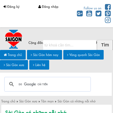
Đăng ký
Đăng nhập
Follow us on
Cộng đồng Sài Gòn chia sẻ thông tin Sài Gòn hôm nay
Trang chủ
Sài Gòn hôm nay
Vòng quanh Sài Gòn
Sài Gòn xưa
Liên hệ
Trang chủ
»
Sài Gòn xưa
»
Tản mạn
»
Sài Gòn có những nỗi nhớ
Sài Gòn có những nỗi nhớ