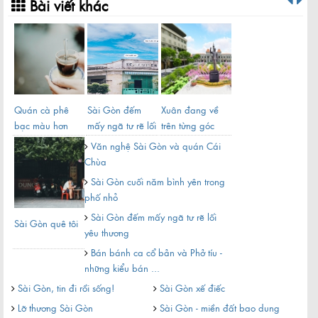
Bài viết khác
Quán cà phê
Sài Gòn đếm
Xuân đang về
Sài
bạc màu hơn
mấy ngã tư rẽ lối
trên từng góc
nửa thế kỷ giữa
yêu thương
phố Sài Gòn
Văn nghệ Sài Gòn và quán Cái
lòng Sài ...
Chùa
Sài Gòn cuối năm bình yên trong
phố nhỏ
Sài Gòn đếm mấy ngã tư rẽ lối
Sài Gòn quê tôi
Sài
yêu thương
mùa
Bán bánh ca cổ bản và Phở tíu -
xoay
những kiểu bán ...
Sà
Sài Gòn, tin đi rồi sống!
Sài Gòn xế điếc
Nế
Lỡ thương Sài Gòn
Sài Gòn - miền đất bao dung
Đừ