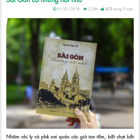
01/01/2018
2.286
5
/
5
trong
1
lượt
Nhâm nhi ly cà phê nơi quán cóc giờ tan tầm, bất chợt bắt