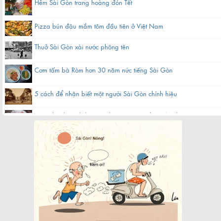
Hẻm Sài Gòn trang hoàng đón Tết
Pizza bún đậu mắm tôm đầu tiên ở Việt Nam
Thuở Sài Gòn xài nước phông tên
Cơm tấm bà Ròm hơn 30 năm nức tiếng Sài Gòn
5 cách để nhận biết một người Sài Gòn chính hiệu
Hàng bánh canh bột gạo hơn 60 năm nằm gần chợ ở Sài Gòn
Quán cà phê bạc màu hơn nửa thế kỷ giữa lòng Sài Gòn
Chợ Bến Thành xưa tên thiệt là gì?
Khách sạn nổi 5 sao biểu tượng một thời của Sài Gòn
Cụ bà làm cửu vạn ở chợ đầu mối Sài Gòn