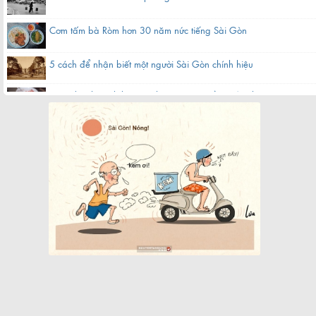
Cơm tấm bà Ròm hơn 30 năm nức tiếng Sài Gòn
5 cách để nhận biết một người Sài Gòn chính hiệu
Hàng bánh canh bột gạo hơn 60 năm nằm gần chợ ở Sài Gòn
Quán cà phê bạc màu hơn nửa thế kỷ giữa lòng Sài Gòn
Chợ Bến Thành xưa tên thiệt là gì?
Khách sạn nổi 5 sao biểu tượng một thời của Sài Gòn
Cụ bà làm cửu vạn ở chợ đầu mối Sài Gòn