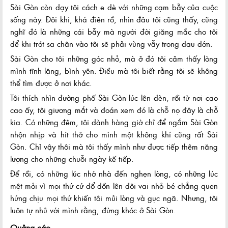
Sài Gòn còn dạy tôi cách e dè với những cạm bẫy của cuộc
sống này. Đôi khi, khá điên rồ, nhìn đâu tôi cũng thấy, cũng
nghĩ đó là những cái bẫy mà người đời giăng mắc cho tôi
để khi trót sa chân vào tôi sẽ phải vùng vẫy trong đau đớn.
Sài Gòn cho tôi những góc nhỏ, mà ở đó tôi cảm thấy lòng
mình tĩnh lặng, bình yên. Điều mà tôi biết rằng tôi sẽ không
thể tìm được ở nơi khác.
Tôi thích nhìn đường phố Sài Gòn lúc lên đèn, rồi từ nơi cao
cao ấy, tôi giương mắt và đoán xem đó là chỗ nọ đây là chỗ
kia. Có những đêm, tôi dành hàng giờ chỉ để ngắm Sài Gòn
nhộn nhịp và hít thở cho mình một không khí cũng rất Sài
Gòn. Chỉ vậy thôi mà tôi thấy mình như được tiếp thêm năng
lượng cho những chuỗi ngày kế tiếp.
Để rồi, có những lúc nhớ nhà đến nghẹn lòng, có những lúc
mệt mỏi vì mọi thứ cứ đổ dồn lên đôi vai nhỏ bé chẳng quen
hứng chịu mọi thứ khiến tôi mủi lòng và gục ngã. Nhưng, tôi
luôn tự nhủ với mình rằng, đừng khóc ở Sài Gòn.
Quảng cáo