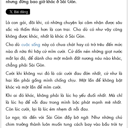
nhưng đừng bao giờ khóc ở Sài Gòn.
Là con gái, đôi khi, có những chuyện lại cảm nhận được sâu
sắc và thấm thía hơn là con trai. Cho dù có như vậy cũng
không được khóc, nhất là khóc ở Sài Gòn.
Cho dù
cuộc sống
này có chua chát hay có trớ trêu đến mức
nào đi nữa thì hãy cứ mỉm cười. Cứ dồn nén những giọt nước
mắt lại đó, để dành cho một mảnh đất nương náu nào khác,
chẳng phải Sài Gòn.
Cười khi không vui đó là cái cười đau đớn nhất, cứ như là
hai lần phải gồng mình chống chịu. Một lần để không bật
khóc và một lần để mỉm cười.
Khi ai đó khóc, không phải là lúc họ yếu đuối nhất. Mà chỉ
là lúc họ để nỗi đau trong mình bộc phát mạnh mẽ nhất.
Còn lúc cười, lại là lúc ém nhẹm đi nỗi đau.
Lơ ngơ, tôi đến với Sài Gòn đầy bỡ ngỡ. Như những chú
chim trưởng thành luôn muốn tung cách bay vào bầu trời tự