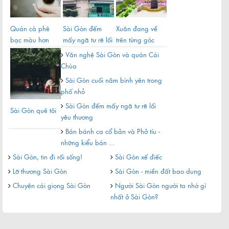
Quán cà phê
Sài Gòn đếm
Xuân đang về
Sài
bạc màu hơn
mấy ngã tư rẽ lối
trên từng góc
nửa thế kỷ giữa
yêu thương
phố Sài Gòn
Văn nghệ Sài Gòn và quán Cái
lòng Sài ...
Chùa
Sài Gòn cuối năm bình yên trong
phố nhỏ
Sài Gòn đếm mấy ngã tư rẽ lối
Sài Gòn quê tôi
Sài
yêu thương
mùa
Bán bánh ca cổ bản và Phở tíu -
xoay
những kiểu bán ...
Sà
Sài Gòn, tin đi rồi sống!
Sài Gòn xế điếc
Nế
Lỡ thương Sài Gòn
Sài Gòn - miền đất bao dung
Sà
Chuyện cái giọng Sài Gòn
Người Sài Gòn người ta nhớ gì
nhất ở Sài Gòn?