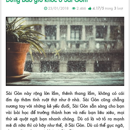
23/01/2018
2.466
4.17
/
5
trong
3
lượt
Sài Gòn này rộng lớn lắm, thênh thang lắm, không có cái
ấm áp thâm tình ruột thịt như ở nhà. Sài Gòn cũng chẳng
nương tay với những kẻ yếu đuối, Sài Gòn sẵn sàng cho bạn
vài bài học để trưởng thành hơn và nếu bạn liêu xiêu, mọi
thứ sẽ quật ngã bạn nhanh chóng. Dù có là vờ tỏ ra mạnh
mẽ đi nữa thì cứ hãy như thế, ở Sài Gòn. Dù có thể gục ngã,