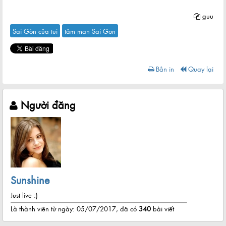
guu
Sai Gòn của tui
tảm mạn Sai Gon
Bản in
Quay lại
Người đăng
Sunshine
Just live :)
Là thành viên từ ngày: 05/07/2017, đã có
340
bài viết