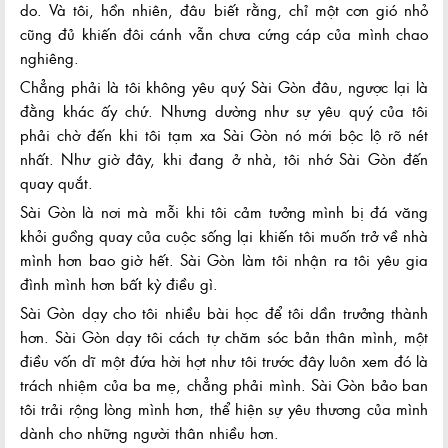
do. Và tôi, hồn nhiên, đâu biết rằng, chỉ một cơn gió nhỏ
cũng đủ khiến đôi cánh vẫn chưa cứng cáp của mình chao
nghiêng.
Chẳng phải là tôi không yêu quý Sài Gòn đâu, ngược lại là
đằng khác ấy chứ. Nhưng dường như sự yêu quý của tôi
phải chờ đến khi tôi tạm xa Sài Gòn nó mới bộc lộ rõ nét
nhất. Như giờ đây, khi đang ở nhà, tôi nhớ Sài Gòn đến
quay quắt.
Sài Gòn là nơi mà mỗi khi tôi cảm tưởng mình bị đá văng
khỏi guồng quay của cuộc sống lại khiến tôi muốn trở về nhà
mình hơn bao giờ hết. Sài Gòn làm tôi nhận ra tôi yêu gia
đình mình hơn bất kỳ điều gì.
Sài Gòn dạy cho tôi nhiều bài học để tôi dần trưởng thành
hơn. Sài Gòn dạy tôi cách tự chăm sóc bản thân mình, một
điều vốn dĩ một đứa hời hợt như tôi trước đây luôn xem đó là
trách nhiệm của ba mẹ, chẳng phải mình. Sài Gòn bảo ban
tôi trải rộng lòng mình hơn, thể hiện sự yêu thương của mình
dành cho những người thân nhiều hơn.