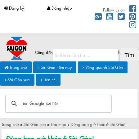
Đăng ký
Đăng nhập
Follow us on
Cộng đồng Sài Gòn chia sẻ thông tin Sài Gòn hôm nay
Trang chủ
Sài Gòn hôm nay
Vòng quanh Sài Gòn
Sài Gòn xưa
Liên hệ
Trang chủ
»
Sài Gòn xưa
»
Tản mạn
»
Đừng bao giờ khóc ở Sài Gòn!
Đừng bao giờ khóc ở Sài Gòn!