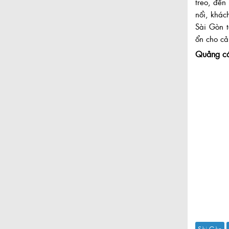
treo, đền
nổi, khá
Sài Gòn t
ổn cho cả
Quảng c
Sài Gòn