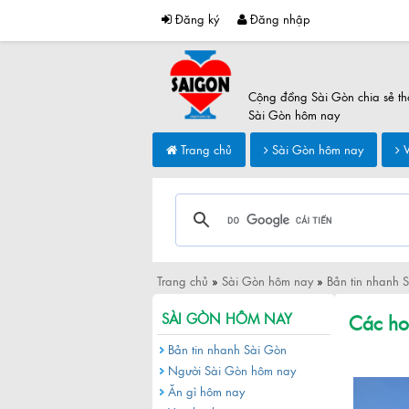
Đăng ký
Đăng nhập
Cộng đồng Sài Gòn chia sẻ th
Sài Gòn hôm nay
Trang chủ
Sài Gòn hôm nay
V
Trang chủ
»
Sài Gòn hôm nay
»
Bản tin nhanh 
Các ho
SÀI GÒN HÔM NAY
Bản tin nhanh Sài Gòn
Người Sài Gòn hôm nay
Ăn gì hôm nay