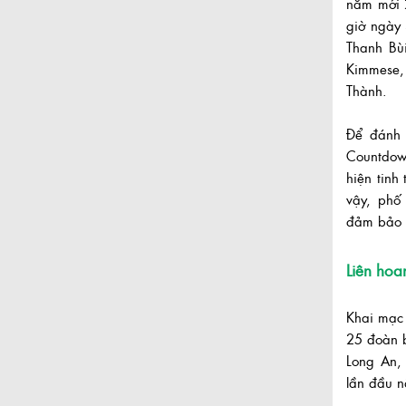
năm mới 
giờ ngày 
Thanh Bù
Kimmese,
Thành.
Để đánh
Countdow
hiện tinh
vậy, phố
đảm bảo c
Liên hoa
Khai mạc 
25 đoàn b
Long An, 
lần đầu 