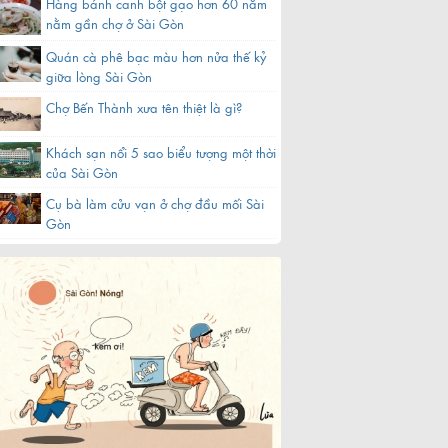
Hàng bánh canh bột gạo hơn 60 năm
nằm gần chợ ở Sài Gòn
Quán cà phê bạc màu hơn nửa thế kỷ
giữa lòng Sài Gòn
Chợ Bến Thành xưa tên thiệt là gì?
Khách sạn nổi 5 sao biểu tượng một thời
của Sài Gòn
Cụ bà làm cửu vạn ở chợ đầu mối Sài
Gòn