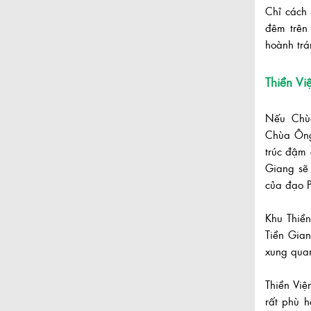
Chỉ cách 
đêm trên
hoành trá
Thiền Vi
Nếu Chùa
Chùa Ông 
trúc đậm 
Giang sẽ 
của đạo P
Khu Thiền
Tiền Gia
xung qua
Thiền Việ
rất phù h