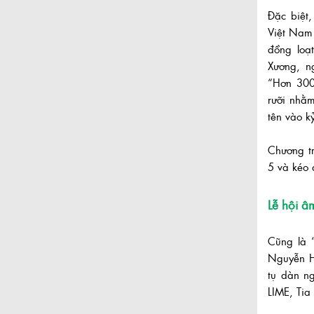
Đặc biệt
Việt Nam 
đồng loạ
Xương, n
“Hơn 300
rưỡi nhằ
tên vào k
Chương t
5 và kéo 
Lễ hội â
Cũng là 
Nguyễn Hu
tụ dàn ng
LIME, Tia