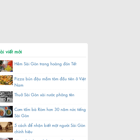
ài viết mới
Hẻm Sài Gòn trang hoàng đón Tết
Pizza bún đậu mắm tôm đầu tiên ở Việt
Nam
Thuở Sài Gòn xài nước phông tên
Cơm tấm bà Ròm hơn 30 năm nức tiếng
Sài Gòn
5 cách để nhận biết một người Sài Gòn
chính hiệu