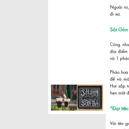
Ngoài ra,
đi xa.
Sài Gòn
Cũng như
địa điểm
và 1 pháo
Pháo hoa 
đề và mà
Hợi sắp 
hẹn một đ
“Đại tiệ
Với tên 