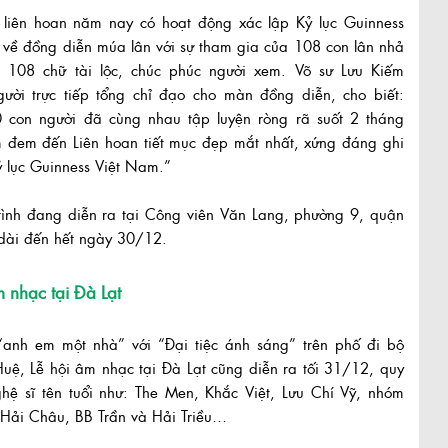
, liên hoan năm nay có hoạt động xác lập Kỷ lục Guinness
về đồng diễn múa lân với sự tham gia của 108 con lân nhả
t 108 chữ tài lộc, chúc phúc người xem. Võ sư Lưu Kiếm
gười trực tiếp tổng chỉ đạo cho màn đồng diễn, cho biết:
 con người đã cùng nhau tập luyện ròng rã suốt 2 tháng
m đem đến Liên hoan tiết mục đẹp mắt nhất, xứng đáng ghi
ỷ lục Guinness Việt Nam.”
rình đang diễn ra tại Công viên Văn Lang, phường 9, quận
dài đến hết ngày 30/12.
m nhạc tại Đà Lạt
“anh em một nhà” với “Đại tiệc ánh sáng” trên phố đi bộ
ệ, Lễ hội âm nhạc tại Đà Lạt cũng diễn ra tối 31/12, quy
hệ sĩ tên tuổi như: The Men, Khắc Việt, Lưu Chí Vỹ, nhóm
 Hải Châu, BB Trần và Hải Triều…