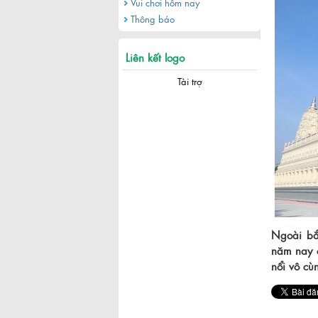
Vui chơi hôm nay
Thông báo
Liên kết logo
Tài trợ
Ngoài bắ
năm nay c
nổi vô cù