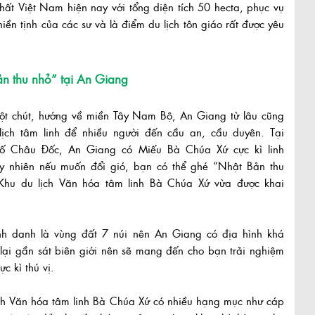
nhất Việt Nam hiện nay với tổng diện tích 50 hecta, phục vụ
hiền tịnh của các sư và là điểm du lịch tôn giáo rất được yêu
n thu nhỏ” tại An Giang
ột chút, hướng về miền Tây Nam Bộ, An Giang từ lâu cũng
lịch tâm linh để nhiều người đến cầu an, cầu duyên. Tại
ố Châu Đốc, An Giang có Miếu Bà Chúa Xứ cực kì linh
tuy nhiên nếu muốn đổi gió, bạn có thể ghé “Nhật Bản thu
 Khu du lịch Văn hóa tâm linh Bà Chúa Xứ vừa được khai
h danh là vùng đất 7 núi nên An Giang có địa hình khá
 lại gần sát biên giới nên sẽ mang đến cho bạn trải nghiệm
c kì thú vị.
ch Văn hóa tâm linh Bà Chúa Xứ có nhiều hạng mục như cáp