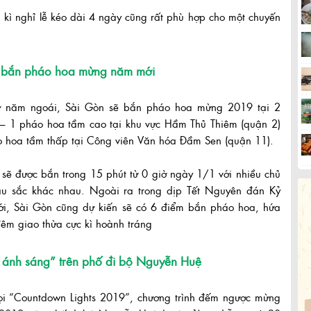
 kì nghỉ lễ kéo dài 4 ngày cũng rất phù hợp cho một chuyến
 bắn pháo hoa mừng năm mới
 năm ngoái, Sài Gòn sẽ bắn pháo hoa mừng 2019 tại 2
 – 1 pháo hoa tầm cao tại khu vực Hầm Thủ Thiêm (quận 2)
 hoa tầm thấp tại Công viên Văn hóa Đầm Sen (quận 11).
sẽ được bắn trong 15 phút từ 0 giờ ngày 1/1 với nhiều chủ
u sắc khác nhau. Ngoài ra trong dịp Tết Nguyên đán Kỷ
tới, Sài Gòn cũng dự kiến sẽ có 6 điểm bắn pháo hoa, hứa
êm giao thừa cực kì hoành tráng
c ánh sáng” trên phố đi bộ Nguyễn Huệ
gọi “Countdown Lights 2019”, chương trình đếm ngược mừng