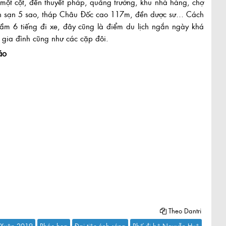
 một cột, đền thuyết pháp, quảng trường, khu nhà hàng, chợ
ch sạn 5 sao, tháp Châu Đốc cao 117m, đền dược sư… Cách
ầm 6 tiếng đi xe, đây cũng là điểm du lịch ngắn ngày khá
 gia đình cũng như các cặp đôi.
áo
Theo Dantri
Xuân 2019
Pháo hoa
Đại tiệc ánh sáng
Phố đi bộ Nguyễn Huệ