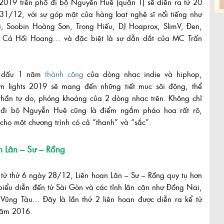
2019 trên phố đi bộ Nguyễn Huệ (quận 1) sẽ diễn ra từ 20
31/12, với sự góp mặt của hàng loạt nghệ sĩ nổi tiếng như
i, Soobin Hoàng Sơn, Trọng Hiếu, DJ Hoaprox, SlimV, Đen,
 Cá Hồi Hoang... và đặc biệt là sự dẫn dắt của MC Trấn
 dấu 1 năm
thành công
của dòng nhạc indie và hiphop,
n lights 2019 sẽ mang đến những tiết mục sôi động, thể
 thần tự do, phóng khoáng của 2 dòng nhạc trên. Không chỉ
 đi bộ Nguyễn Huệ cũng là điểm ngắm pháo hoa rất rõ,
ho một chương trình có cả “thanh” và “sắc”.
n Lân – Sư – Rồng
từ thứ 6 ngày 28/12, Liên hoan Lân – Sư – Rồng quy tụ hơn
iểu diễn đến từ Sài Gòn và các tỉnh lân cận như Đồng Nai,
Vũng Tàu... Đây là lần thứ 2 liên hoan được diễn ra kể từ
năm 2016.