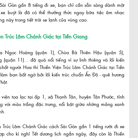
Sài Gòn gần 8 tiếng đi xe, bạn chỉ cần sẵn sàng dành một
 xe buýt là đã có thể thưởng thức ngay bữa tiệc âm nhạc
ng này trong tiết trời se lạnh của vùng cao.
ện Trúc Lâm Chánh Giác tại Tiền Giang
 Ngọc Hoàng (quận 1), Chùa Bà Thiên Hậu (quận 5),
(quận 11)… đã quá nổi tiếng vì sự linh thiêng và lối kiến
chất người Hoa thì Thiền Viện Trúc Lâm Chánh Giác tại Tiền
làm bạn bất ngờ bởi lối kiến trúc chuẩn Ấn Độ - quê hương
hật.
 viện tọa lạc tại ấp 1, xã Thạnh Tân, huyện Tân Phước, tỉnh
ng với màu trắng đặc trưng, nổi bật giữa những mảng xanh
nh.
n Trúc Lâm Chánh Giác cách Sài Gòn gần 1 tiếng rưỡi đi xe
ợp cho kì nghỉ Tết dương lịch ngắn ngày, đây còn là Thiền