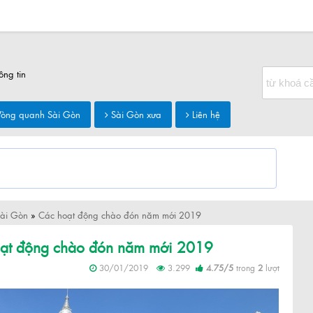
ông tin
òng quanh Sài Gòn
Sài Gòn xưa
Liên hệ
Sài Gòn
»
Các hoạt động chào đón năm mới 2019
ạt động chào đón năm mới 2019
30/01/2019
3.299
4.75
/
5
trong
2
lượt