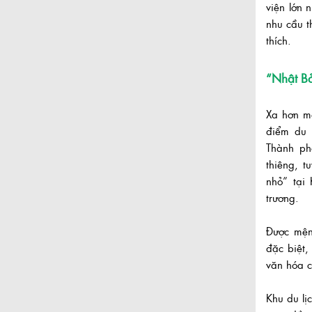
viện lớn 
nhu cầu t
thích.
“Nhật Bả
Xa hơn m
điểm du 
Thành ph
thiêng, 
nhỏ” tại
trương.
Được mện
đặc biệt,
văn hóa cự
Khu du lị