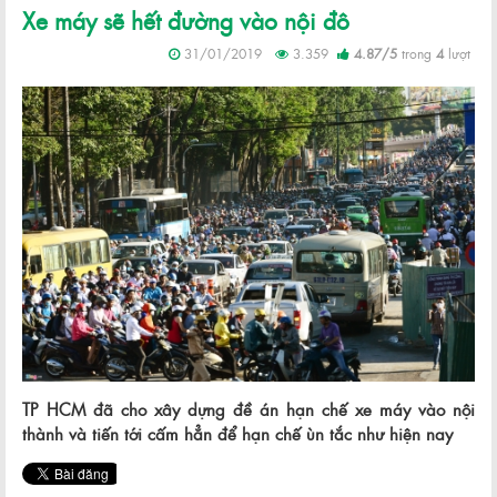
Xe máy sẽ hết đường vào nội đô
31/01/2019
3.359
4.87
/
5
trong
4
lượt
TP HCM đã cho xây dựng đề án hạn chế xe máy vào nội
thành và tiến tới cấm hẳn để hạn chế ùn tắc như hiện nay