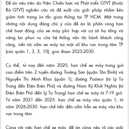
Đề án nêu trên do Viện Chiến lược và Phát triển GTVT (thuộc
Bộ GTVT) nghiên cứu và đề xuất các giải pháp nhằm kéo
giảm tình trạng ùn tắc giao thông tại TP HCM. Một trong
những nội dung đáng chú ý của đề án là phân vùng hạn
chế hoạt động của xe máy phù hợp với cơ sở hạ tầng và
năng lực phục vụ của hệ thống vận tải hành khách công
cộng, tiến tới cấm xe máy tại một số khu vực trung tâm TP
(các quận 1, 3, 5, 10), giai đoạn 2025-2030.
Cụ thể, từ nay đến năm 2020, hạn chế xe máy trong giờ
cao điểm trên 2 tuyến đường Trường Sơn (quận Tân Bình) và
Nguyễn Thị Minh Khai (quận 1); đường Pasteur (từ Lý Tự
Trọng đến Điện Biên Phủ) và đường Nam Kỳ Khởi Nghĩa (từ
Điện Biên Phủ đến Lý Tự Trọng) hạn chế xe máy từ 7-19 giờ.
Từ năm 2021 đến 2025: hạn chế xe máy vào quận 1; từ
năm 2026-2030: hạn chế tiến đến cấm hẳn xe máy vào khu
vực trung tâm.
Cùng với việc hạn chế xe máy, đề án cũng nêu rõ các giải