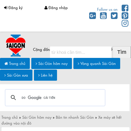
Đăng ký
Đăng nhập
Follow us on
Cộng đồng Sài Gòn chia sẻ thông tin Sài Gòn hôm nay
Trang chủ
Sài Gòn hôm nay
Vòng quanh Sài Gòn
Sài Gòn xưa
Liên hệ
Trang chủ
»
Sài Gòn hôm nay
»
Bản tin nhanh Sài Gòn
»
Xe máy sẽ hết
đường vào nội đô