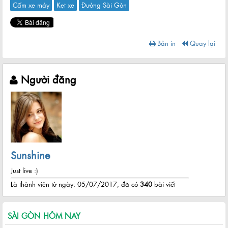
Cấm xe máy
Kẹt xe
Đường Sài Gòn
Bản in
Quay lại
Người đăng
Sunshine
Just live :)
Là thành viên từ ngày: 05/07/2017, đã có
340
bài viết
SÀI GÒN HÔM NAY