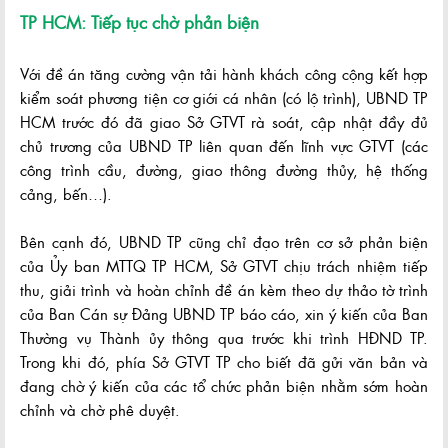
TP HCM: Tiếp tục chờ phản biện
Với đề án tăng cường vận tải hành khách công cộng kết hợp
kiểm soát phương tiện cơ giới cá nhân (có lộ trình), UBND TP
HCM trước đó đã giao Sở GTVT rà soát, cập nhật đầy đủ
chủ trương của UBND TP liên quan đến lĩnh vực GTVT (các
công trình cầu, đường, giao thông đường thủy, hệ thống
cảng, bến…).
Bên cạnh đó, UBND TP cũng chỉ đạo trên cơ sở phản biện
của Ủy ban MTTQ TP HCM, Sở GTVT chịu trách nhiệm tiếp
thu, giải trình và hoàn chỉnh đề án kèm theo dự thảo tờ trình
của Ban Cán sự Đảng UBND TP báo cáo, xin ý kiến của Ban
Thường vụ Thành ủy thông qua trước khi trình HĐND TP.
Trong khi đó, phía Sở GTVT TP cho biết đã gửi văn bản và
đang chờ ý kiến của các tổ chức phản biện nhằm sớm hoàn
chỉnh và chờ phê duyệt.