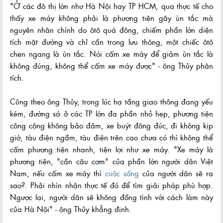
"Ở các đô thị lớn như Hà Nội hay TP HCM, qua thực tế cho
thấy xe máy không phải là phương tiện gây ùn tắc mà
nguyên nhân chính do ôtô quá đông, chiếm phần lớn diện
tích mặt đường và chỉ cần trong lưu thông, một chiếc ôtô
chen ngang là ùn tắc. Nói cấm xe máy để giảm ùn tắc là
không đúng, không thể cấm xe máy được" - ông Thủy phân
tích.
Cũng theo ông Thủy, trong lúc hạ tầng giao thông đang yếu
kém, đường sá ở các TP lớn đa phần nhỏ hẹp, phương tiện
công cộng không bảo đảm, xe buýt đông đúc, đi không kịp
giờ, tàu điện ngầm, tàu điện trên cao chưa có thì không thể
cấm phương tiện nhanh, tiện lợi như xe máy. "Xe máy là
phương tiện, "cần câu cơm" của phần lớn người dân Việt
Nam, nếu cấm xe máy thì
cuộc sống
của người dân sẽ ra
sao?. Phải nhìn nhận thực tế đó để tìm giải pháp phù hợp.
Ngược lại, người dân sẽ không đồng tình với cách làm này
của Hà Nội" - ông Thủy khẳng định.