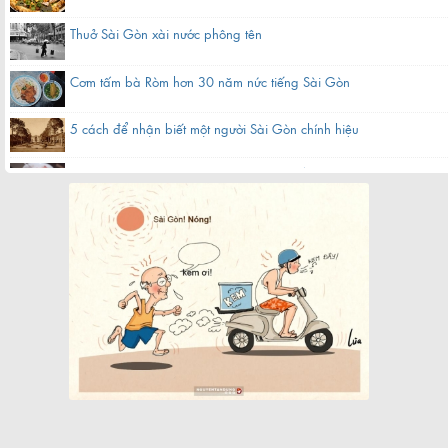
Thuở Sài Gòn xài nước phông tên
Cơm tấm bà Ròm hơn 30 năm nức tiếng Sài Gòn
5 cách để nhận biết một người Sài Gòn chính hiệu
Hàng bánh canh bột gạo hơn 60 năm nằm gần chợ ở Sài Gòn
Quán cà phê bạc màu hơn nửa thế kỷ giữa lòng Sài Gòn
Chợ Bến Thành xưa tên thiệt là gì?
Khách sạn nổi 5 sao biểu tượng một thời của Sài Gòn
Cụ bà làm cửu vạn ở chợ đầu mối Sài Gòn