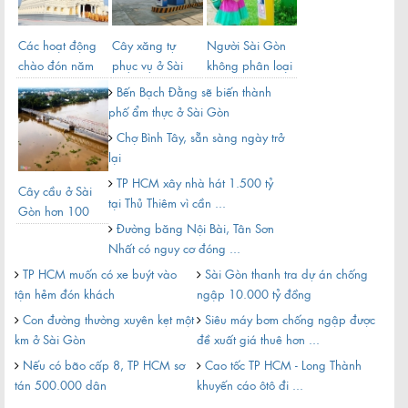
Các hoạt động
Cây xăng tự
Người Sài Gòn
Học
chào đón năm
phục vụ ở Sài
không phân loại
Gòn
mới 2019
Gòn
rác sẽ bị phạt
giờ
Bến Bạch Đằng sẽ biến thành
đến ...
sán
phố ẩm thực ở Sài Gòn
Chợ Bình Tây, sẵn sàng ngày trở
lại
TP HCM xây nhà hát 1.500 tỷ
Cây cầu ở Sài
Sài
tại Thủ Thiêm vì cần ...
Gòn hơn 100
tâm
Đường băng Nội Bài, Tân Sơn
tuổi sắp bị tháo
mới
Nhất có nguy cơ đóng ...
dỡ
cãi
Sắ
t
TP HCM muốn có xe buýt vào
Sài Gòn thanh tra dự án chống
đêm 
tận hẻm đón khách
ngập 10.000 tỷ đồng
TP
Con đường thường xuyên kẹt một
Siêu máy bơm chống ngập được
giao
km ở Sài Gòn
đề xuất giá thuê hơn ...
Cô
Nếu có bão cấp 8, TP HCM sơ
Cao tốc TP HCM - Long Thành
came
tán 500.000 dân
khuyến cáo ôtô đi ...