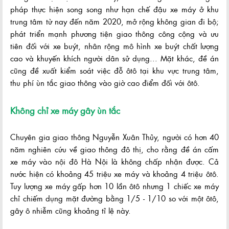
pháp thực hiện song song như hạn chế đậu xe máy ở khu
trung tâm từ nay đến năm 2020, mở rộng không gian đi bộ;
phát triển mạnh phương tiện giao thông công cộng và ưu
tiên đối với xe buýt, nhân rộng mô hình xe buýt chất lượng
cao và khuyến khích người dân sử dụng... Mặt khác, đề án
cũng đề xuất kiểm soát việc đỗ ôtô tại khu vực trung tâm,
thu phí ùn tắc giao thông vào giờ cao điểm đối với ôtô.
Không chỉ xe máy gây ùn tắc
Chuyên gia giao thông Nguyễn Xuân Thủy, người có hơn 40
năm nghiên cứu về giao thông đô thị, cho rằng đề án cấm
xe máy vào nội đô Hà Nội là không chấp nhận được. Cả
nước hiện có khoảng 45 triệu xe máy và khoảng 4 triệu ôtô.
Tuy lượng xe máy gấp hơn 10 lần ôtô nhưng 1 chiếc xe máy
chỉ chiếm dụng mặt đường bằng 1/5 - 1/10 so với một ôtô,
gây ô nhiễm cũng khoảng tỉ lệ này.