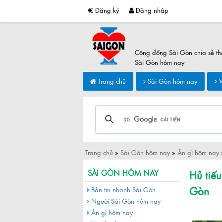
Đăng ký
Đăng nhập
Cộng đồng Sài Gòn chia sẻ th
Sài Gòn hôm nay
Trang chủ
Sài Gòn hôm nay
V
Trang chủ
»
Sài Gòn hôm nay
»
Ăn gì hôm nay
Hủ tiế
SÀI GÒN HÔM NAY
Gòn
Bản tin nhanh Sài Gòn
Người Sài Gòn hôm nay
Ăn gì hôm nay