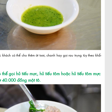
c khách có thể cho thêm ớt tươi, chanh hay gọi rau trụng tùy theo khẩu
 thể gọi hủ tiếu mực, hủ tiếu tôm hoặc hủ tiếu tôm mực
từ 40.000 đồng một tô.