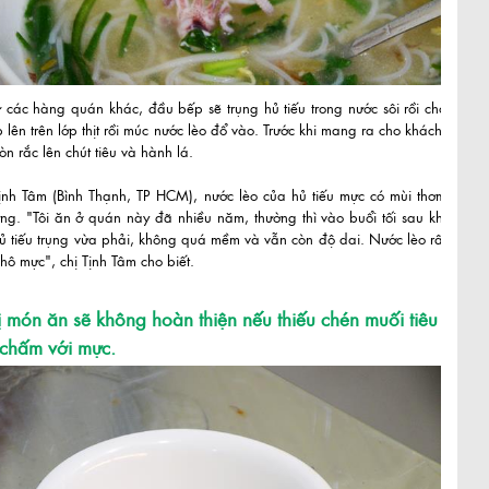
 các hàng quán khác, đầu bếp sẽ trụng hủ tiếu trong nước sôi rồi cho
p lên trên lớp thịt rồi múc nước lèo đổ vào. Trước khi mang ra cho khách,
n rắc lên chút tiêu và hành lá.
Tịnh Tâm (Bình Thạnh, TP HCM), nước lèo của hủ tiếu mực có mùi thơm
ưng. "Tôi ăn ở quán này đã nhiều năm, thường thì vào buổi tối sau khi
ủ tiếu trụng vừa phải, không quá mềm và vẫn còn độ dai. Nước lèo rất
hô mực", chị Tịnh Tâm cho biết.
 món ăn sẽ không hoàn thiện nếu thiếu chén muối tiêu
chấm với mực.