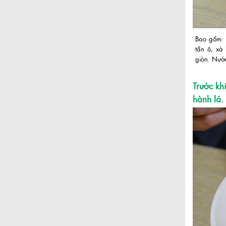
Bao gồm: m
tần ô, xà
giòn. Nước
Trước kh
hành lá.