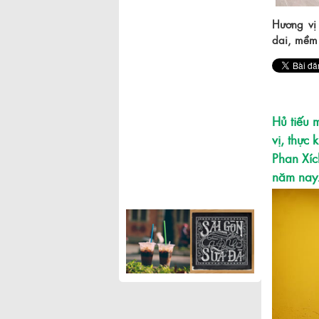
Hương vị
dai, mềm 
Hủ tiếu 
vị, thực
Phan Xí
năm nay