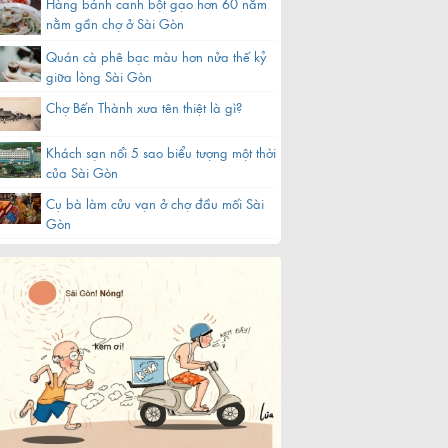
Hàng bánh canh bột gạo hơn 60 năm
nằm gần chợ ở Sài Gòn
Quán cà phê bạc màu hơn nửa thế kỷ
giữa lòng Sài Gòn
Chợ Bến Thành xưa tên thiệt là gì?
Khách sạn nổi 5 sao biểu tượng một thời
của Sài Gòn
Cụ bà làm cửu vạn ở chợ đầu mối Sài
Gòn