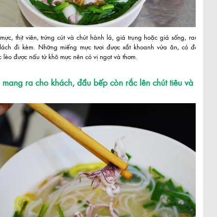
ực, thịt viên, trứng cút và chút hành lá, giá trụng hoặc giá sống, rau
 lách đi kèm. Những miếng mực tươi được xắt khoanh vừa ăn, có độ
 lèo được nấu từ khô mực nên có vị ngọt và thơm.
i mang ra cho khách, đầu bếp còn rắc lên chút tiêu và