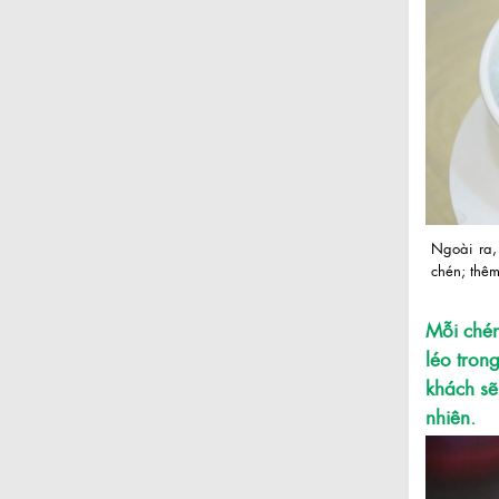
Ngoài ra,
chén; thêm
Mỗi chén
léo tron
khách sẽ
nhiên.