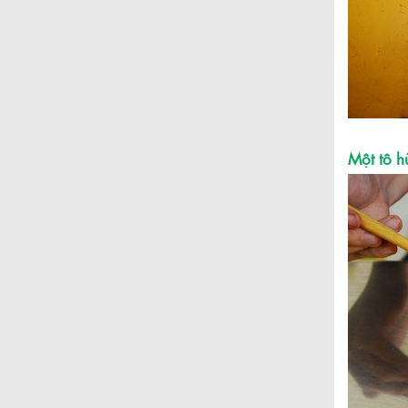
Một tô h