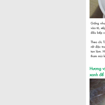
Giống như
vào tô, xế
đầu bếp cò
Theo chị 
rất đặc tr
tan làm. H
thơm mùi k
Hương vị
xanh để 