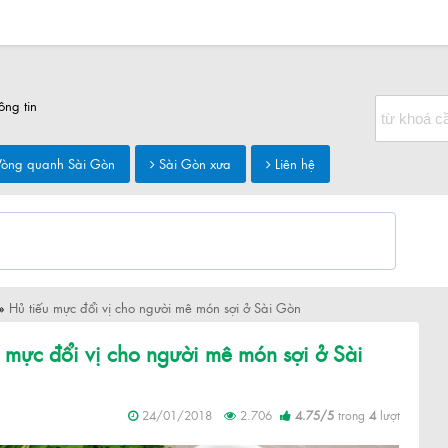
ông tin
òng quanh Sài Gòn
Sài Gòn xưa
Liên hệ
»
Hủ tiếu mực đổi vị cho người mê món sợi ở Sài Gòn
u mực đổi vị cho người mê món sợi ở Sài
24/01/2018
2.706
4.75
/
5
trong
4
lượt