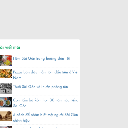
ài viết mới
Hẻm Sài Gòn trang hoàng đón Tết
Pizza bún đậu mắm tôm đầu tiên ở Việt
Nam
Thuở Sài Gòn xài nước phông tên
Cơm tấm bà Ròm hơn 30 năm nức tiếng
Sài Gòn
5 cách để nhận biết một người Sài Gòn
chính hiệu