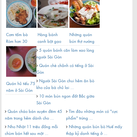
Cơm tấm bà
Hàng bánh
Những quán
5 q
Ròm hơn 30
canh bột gạo
bún thịt nướng
Gòn
năm nức tiếng
hơn 60 năm
luôn tấp nập
gán
5 quán bánh căn làm xao lòng
Sài Gòn
nằm gần chợ ở
khách ở ...
người Sài Gòn
...
Quán chè chảnh có tiếng ở Sài
Gòn
Người Sài Gòn chui hẻm ăn bò
Quán hủ tiếu 75
Nh
kho của bà chủ lai ...
năm ở Sài Gòn
bún
10 món bún ngon đất Bắc giữa
đông nghịt
lòn
Sài Gòn
khách từ ...
Gòn
Quán cháo bán xuyên đêm 45
Tìm đâu những món có "cực
Hủ
năm trong hẻm dành cho ...
phẩm" trứng ...
món 
Nho Nhật 11 triệu đồng mỗi
Những quán bún bò Huế mấy
Ăn
chùm bán hết sau một ...
thập kỷ danh tiếng ở ...
Gòn