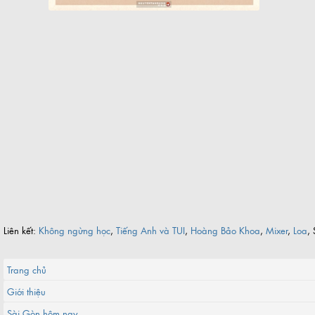
Liên kết:
Không ngừng học
,
Tiếng Anh và TUI
,
Hoàng Bảo Khoa
,
Mixer
,
Loa
, 
Trang chủ
Giới thiệu
Sài Gòn hôm nay