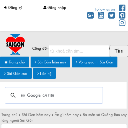
Đăng ký
Đăng nhập
Follow us on
Cộng đồng Sài Gòn chia sẻ thông tin Sài Gòn hôm nay
Trang chủ
Sài Gòn hôm nay
Vòng quanh Sài Gòn
Sài Gòn xưa
Liên hệ
Trang chủ
»
Sài Gòn hôm nay
»
Ăn gì hôm nay
»
Ba món xứ Quảng làm say
lòng người Sài Gòn