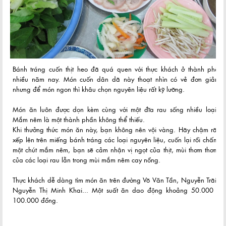
Bánh tráng cuốn thịt heo đã quá quen với thực khách ở thành phố
nhiều năm nay. Món cuốn dân dã này thoạt nhìn có vẻ đơn giản
nhưng để món ngon thì khâu chọn nguyên liệu rất kỹ lưỡng.
Món ăn luôn được dọn kèm cùng với một đĩa rau sống nhiều loại.
Mắm nêm là một thành phần không thể thiếu.
Khi thưởng thức món ăn này, bạn không nên vội vàng. Hãy chậm rãi
xếp lên trên miếng bánh tráng các loại nguyên liệu, cuốn lại rồi chấm
một chút mắm nêm, bạn sẽ cảm nhận vị ngọt của thịt, mùi thơm thơm
của các loại rau lẫn trong mùi mắm nêm cay nồng.
Thực khách dễ dàng tìm món ăn trên đường Võ Văn Tần, Nguyễn Trãi,
Nguyễn Thị Minh Khai... Một suất ăn dao động khoảng 50.000 -
100.000 đồng.