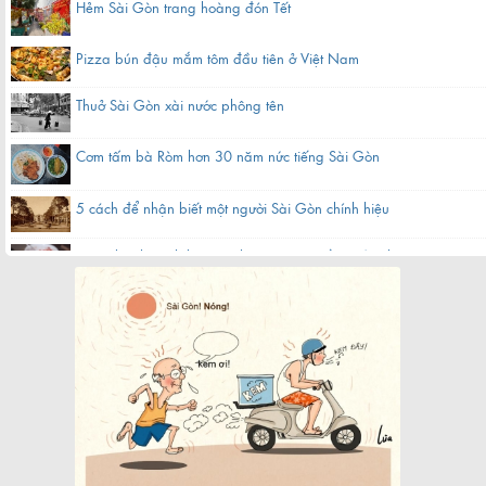
Hẻm Sài Gòn trang hoàng đón Tết
Pizza bún đậu mắm tôm đầu tiên ở Việt Nam
Thuở Sài Gòn xài nước phông tên
Cơm tấm bà Ròm hơn 30 năm nức tiếng Sài Gòn
5 cách để nhận biết một người Sài Gòn chính hiệu
Hàng bánh canh bột gạo hơn 60 năm nằm gần chợ ở Sài Gòn
Quán cà phê bạc màu hơn nửa thế kỷ giữa lòng Sài Gòn
Chợ Bến Thành xưa tên thiệt là gì?
Khách sạn nổi 5 sao biểu tượng một thời của Sài Gòn
Cụ bà làm cửu vạn ở chợ đầu mối Sài Gòn