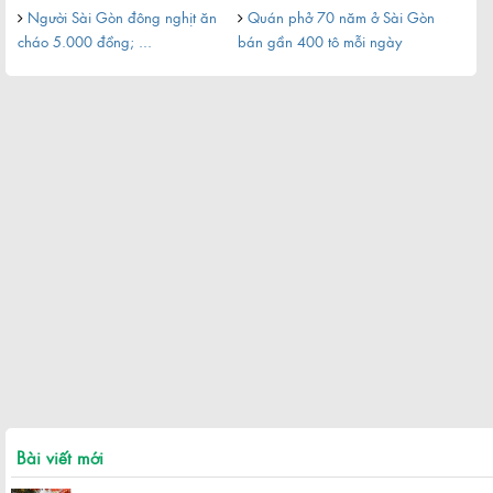
Người Sài Gòn đông nghịt ăn
Quán phở 70 năm ở Sài Gòn
Nh
cháo 5.000 đồng; ...
bán gần 400 tô mỗi ngày
trứ 
Bài viết mới