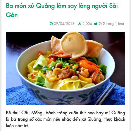
Ba món xứ Quảng làm say lòng người Sài
Gòn
09/04/2018
2.004
5
/
5
trong
1
lượt
Bê thui Cầu Mống, bánh tráng cuốn thịt heo hay mì Quảng
là ba trong số các món nếu nhắc đến xứ Quảng, thực khách
luôn nhớ tới.