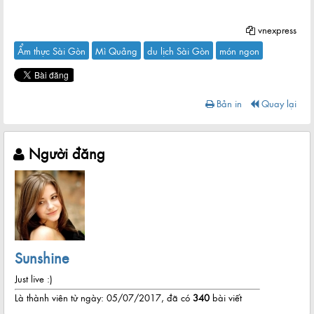
vnexpress
Ẩm thực Sài Gòn
Mì Quảng
du lịch Sài Gòn
món ngon
Bản in
Quay lại
Người đăng
Sunshine
Just live :)
Là thành viên từ ngày: 05/07/2017, đã có
340
bài viết