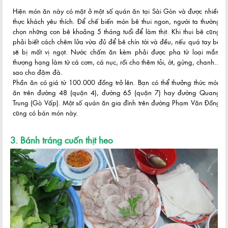
Hiện món ăn này có mặt ở một số quán ăn tại Sài Gòn và được nhiều
thực khách yêu thích. Để chế biến món bê thui ngon, người ta thường
chọn những con bê khoảng 5 tháng tuổi để làm thịt. Khi thui bê cũng
phải biết cách chêm lửa vừa đủ để bê chín tới và đều, nếu quá tay bê
sẽ bị mất vị ngọt. Nước chấm ăn kèm phải được pha từ loại mắm
thượng hạng làm từ cá cơm, cá nục, rồi cho thêm tỏi, ớt, gừng, chanh...
sao cho đậm đà.
Phần ăn có giá từ 100.000 đồng trở lên. Bạn có thể thưởng thức món
ăn trên đường 48 (quận 4), đường 65 (quận 7) hay đường Quang
Trung (Gò Vấp). Một số quán ăn gia đình trên đường Phạm Văn Đồng
cũng có bán món này.
3. Bánh tráng cuốn thịt heo