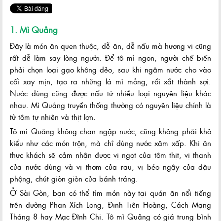
1. Mì Quảng
Đây là món ăn quen thuộc, dễ ăn, dễ nấu mà hương vị cũng
rất dễ làm say lòng người. Để tô mì ngon, người chế biến
phải chọn loại gạo không dẻo, sau khi ngâm nước cho vào
cối xay mịn, tạo ra những lá mì mỏng, rồi xắt thành sợi.
Nước dùng cũng được nấu từ nhiều loại nguyên liệu khác
nhau. Mì Quảng truyền thống thường có nguyên liệu chính là
từ tôm tự nhiên và thịt lợn.
Tô mì Quảng không chan ngập nước, cũng không phải khô
kiểu như các món trộn, mà chỉ dùng nước xâm xấp. Khi ăn
thực khách sẽ cảm nhận được vị ngọt của tôm thịt, vị thanh
của nước dùng và vị thơm của rau, vị béo ngậy của đậu
phộng, chút giòn giòn của bánh tráng.
Ở Sài Gòn, bạn có thể tìm món này tại quán ăn nổi tiếng
trên đường Phan Xích Long, Đinh Tiên Hoàng, Cách Mạng
Tháng 8 hay Mạc Đĩnh Chi. Tô mì Quảng có giá trung bình