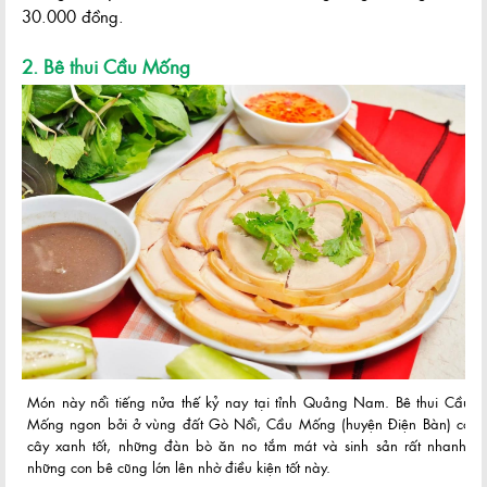
30.000 đồng.
2. Bê thui Cầu Mống
Món này nổi tiếng nửa thế kỷ nay tại tỉnh Quảng Nam. Bê thui Cầu
Mống ngon bởi ở vùng đất Gò Nổi, Cầu Mống (huyện Điện Bàn) cỏ
cây xanh tốt, những đàn bò ăn no tắm mát và sinh sản rất nhanh,
những con bê cũng lớn lên nhờ điều kiện tốt này.