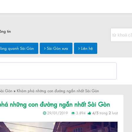
ông tin
òng quanh Sài Gòn
Sài Gòn xưa
Liên hệ
Sài Gòn
»
Khám phá những con đường ngắn nhất Sài Gòn
há những con đường ngắn nhất Sài Gòn
29/01/2019
3.894
4
/
5
trong
2
lượt