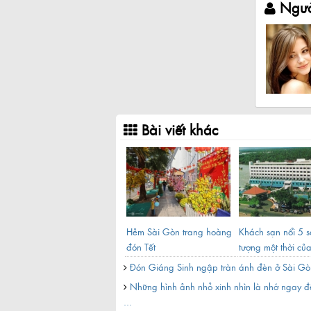
Ngườ
Bài viết khác
10 con đường ngắn bậc
Hẻm Sài Gòn trang hoàng
Khách sạn nổi 5 s
u
nhất Sài Gòn
đón Tết
tượng một thời của
ay độc đáo giữa lòng Sài ...
Đón Giáng Sinh ngập tràn ánh đèn ở Sài Gò
nh rỗi ở Sài Gòn
Những hình ảnh nhỏ xinh nhìn là nhớ ngay đ
...
n đang bị viết sai