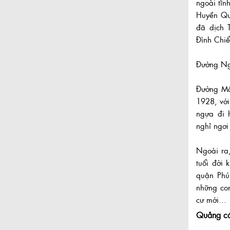
ngoài tĩn
Huyền Qu
đã dịch 
Đình Chiể
Đường Ng
Đường Mã
1928, với
ngựa đi 
nghỉ ngơi
Ngoài ra,
tuổi đời
quận Phú
những co
cư mới...
Quảng c