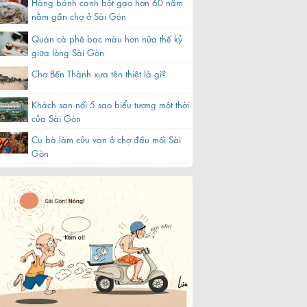
Hàng bánh canh bột gạo hơn 60 năm
nằm gần chợ ở Sài Gòn
Quán cà phê bạc màu hơn nửa thế kỷ
giữa lòng Sài Gòn
Chợ Bến Thành xưa tên thiệt là gì?
Khách sạn nổi 5 sao biểu tượng một thời
của Sài Gòn
Cụ bà làm cửu vạn ở chợ đầu mối Sài
Gòn