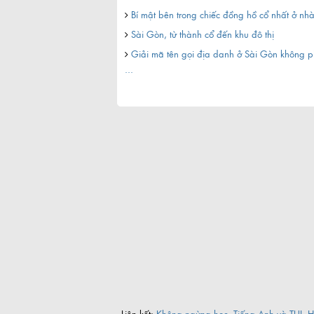
ững con đường phường quận
Bí mật bên trong chiếc đồng hồ cổ nhất ở nhà 
Sài Gòn, từ thành cổ đến khu đô thị
 ở Sài Gòn
Giải mã tên gọi địa danh ở Sài Gòn không p
...
Liên kết:
Không ngừng học
,
Tiếng Anh và TUI
,
H