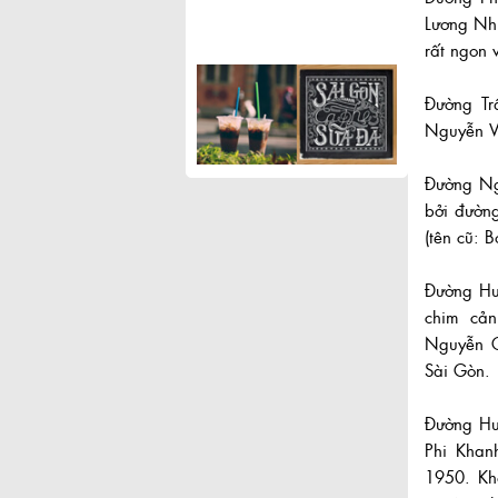
Lương Nh
rất ngon 
Đường Tr
Nguyễn V
Đường Ngu
bởi đườn
(tên cũ: 
Đường Hưn
chim cản
Nguyễn C
Sài Gòn.
Đường Hu
Phi Khan
1950. Kh