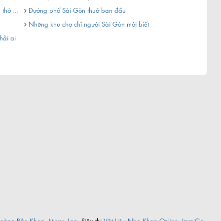
...
thờ ...
Đường phố Sài Gòn thuở ban đầu
Ngôi chùa 
Những khu chợ chỉ người Sài Gòn mới biết
Có một mù
hải ai
...
oàng Bảo Khoa
,
Mixer
,
Loa
, Siêu thị
Vật Liệu Nha Khoa Online
,
ImmiGo