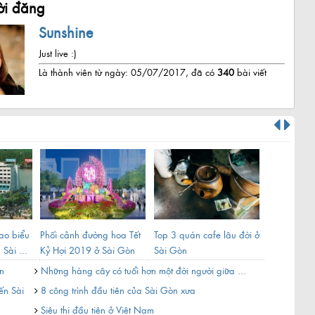
i đăng
Sunshine
Just live :)
Là thành viên từ ngày: 05/07/2017, đã có
340
bài viết
ao biểu
Phối cảnh đường hoa Tết
Top 3 quán cafe lâu đời ở
Lý giải tên 
 Sài ...
Kỷ Hợi 2019 ở Sài Gòn
Sài Gòn
thông nổi ti
n
Những hàng cây có tuổi hơn một đời người giữa ...
Hồ Con Rùa
...
ến Sài
8 công trình đầu tiên của Sài Gòn xưa
Siêu thị đầu tiên ở Việt Nam
Ngôi chùa