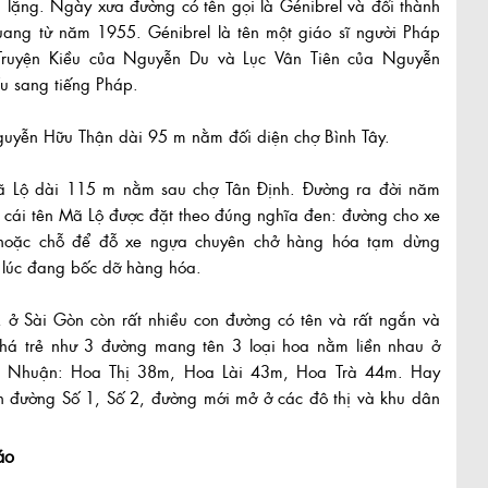
h lặng. Ngày xưa đường có tên gọi là Génibrel và đổi thành
ang từ năm 1955. Génibrel là tên một giáo sĩ người Pháp
Truyện Kiều của Nguyễn Du và Lục Vân Tiên của Nguyễn
u sang tiếng Pháp.
uyễn Hữu Thận dài 95 m nằm đối diện chợ Bình Tây.
 Lộ dài 115 m nằm sau chợ Tân Định. Đường ra đời năm
 cái tên Mã Lộ được đặt theo đúng nghĩa đen: đường cho xe
hoặc chỗ để đỗ xe ngựa chuyên chở hàng hóa tạm dừng
 lúc đang bốc dỡ hàng hóa.
 ở Sài Gòn còn rất nhiều con đường có tên và rất ngắn và
 khá trẻ như 3 đường mang tên 3 loại hoa nằm liền nhau ở
 Nhuận: Hoa Thị 38m, Hoa Lài 43m, Hoa Trà 44m. Hay
n đường Số 1, Số 2, đường mới mở ở các đô thị và khu dân
áo