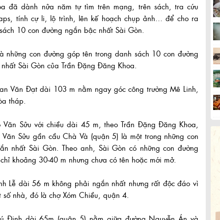
a đã dành nửa năm tự tìm trên mạng, trên sách, tra cứu
ps, tính cự li, lộ trình, lên kế hoạch chụp ảnh… để cho ra
 sách 10 con đường ngắn bậc nhất Sài Gòn.
là những con đường góp tên trong danh sách 10 con đường
 nhất Sài Gòn của Trần Đặng Đăng Khoa.
an Văn Đạt dài 103 m nằm ngay góc công trường Mê Linh,
òa tháp.
 Văn Sửu với chiều dài 45 m, theo Trần Đặng Đăng Khoa,
 Văn Sửu gần cầu Chà Và (quận 5) là một trong những con
ắn nhất Sài Gòn. Theo anh, Sài Gòn có những con đường
 chỉ khoảng 30-40 m nhưng chưa có tên hoặc mới mở.
nh Lễ dài 56 m không phải ngắn nhất nhưng rất độc đáo vì
t số nhà, đó là chợ Xóm Chiều, quận 4.
ú Định dài 65m (quận 5) nằm giữa đường Nguyễn Án và