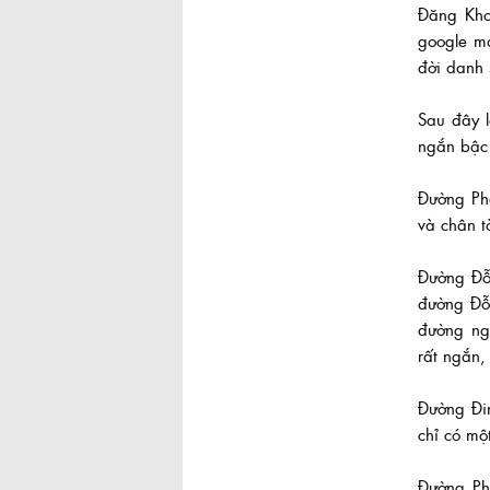
Đăng Kho
google ma
đời danh
Sau đây 
ngắn bậc
Khu đô thị Thủ Thiêm sau hơn 20
Đường Ph
năm quy hoạch
và chân t
Đường Đỗ
đường Đỗ
đường ng
rất ngắn,
Gỏi cuốn ngon của Sài Gòn
Đường Đi
chỉ có mộ
Đường Ph