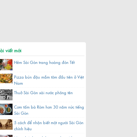
ài viết mới
Hẻm Sài Gòn trang hoàng đón Tết
Pizza bún đậu mắm tôm đầu tiên ở Việt
Nam
Thuở Sài Gòn xài nước phông tên
Cơm tấm bà Ròm hơn 30 năm nức tiếng
Sài Gòn
5 cách để nhận biết một người Sài Gòn
chính hiệu