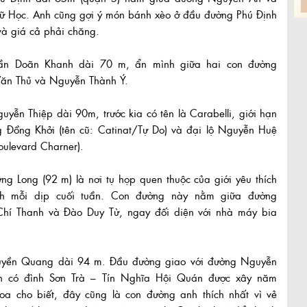
ữ Học. Anh cũng gợi ý món bánh xèo ở đầu đường Phú Định
và giá cả phải chăng.
ần Doãn Khanh dài 70 m, ẩn mình giữa hai con đường
ăn Thủ và Nguyễn Thành Ý.
yễn Thiệp dài 90m, trước kia có tên là Carabelli, giới hạn
g Đồng Khởi (tên cũ: Catinat/Tự Do) và đại lộ Nguyễn Huệ
Boulevard Charner).
g Long (92 m) là nơi tụ họp quen thuộc của giới yêu thích
h mỗi dịp cuối tuần. Con đường này nằm giữa đường
hí Thanh và Đào Duy Từ, ngay đối diện với nhà máy bia
yền Quang dài 94 m. Đầu đường giao với đường Nguyễn
h có đình Sơn Trà – Tín Nghĩa Hội Quán được xây năm
oa cho biết, đây cũng là con đường anh thích nhất vì vẻ