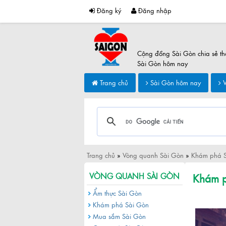
Đăng ký
Đăng nhập
Cộng đồng Sài Gòn chia sẻ th
Sài Gòn hôm nay
Trang chủ
Sài Gòn hôm nay
V
Trang chủ
»
Vòng quanh Sài Gòn
»
Khám phá 
Khám p
VÒNG QUANH SÀI GÒN
Ẩm thực Sài Gòn
Khám phá Sài Gòn
Mua sắm Sài Gòn