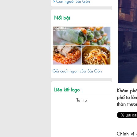
Con người Sài Gòn
Khu đô thị Thủ Thiêm sau hơn 20
năm quy hoạch
Nổi bật
Gỏi cuốn ngon của Sài Gòn
Liên kết logo
Khám phá 
phố to lớ
Tài trợ
thân thươ
Khám phá khu phố Nhật giữa
Chính vì
lòng Sài Gòn