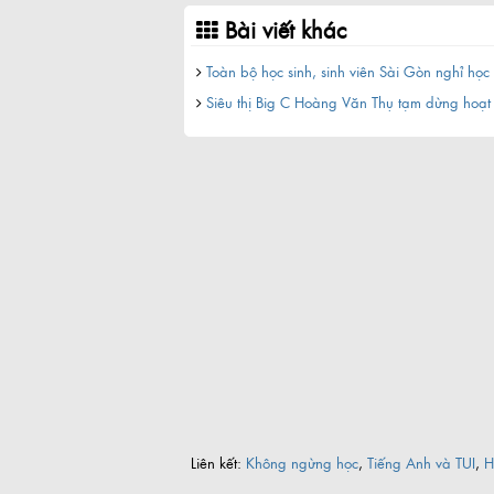
Bài viết khác
c Sài Gòn - Vũng Tàu
Toàn bộ học sinh, sinh viên Sài Gòn nghỉ học 
Siêu thị Big C Hoàng Văn Thụ tạm dừng hoạt
Liên kết:
Không ngừng học
,
Tiếng Anh và TUI
,
H