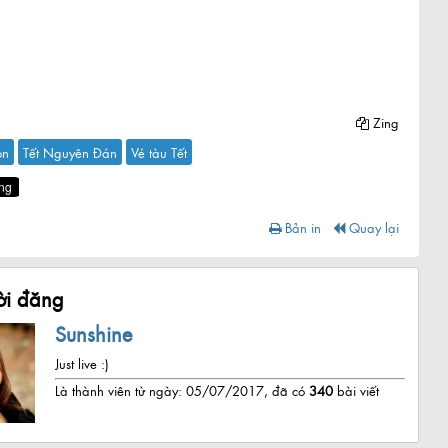
Zing
òn
Tết Nguyên Đán
Vé tàu Tết
Bản in
Quay lại
i đăng
Sunshine
Just live :)
Là thành viên từ ngày: 05/07/2017, đã có
340
bài viết