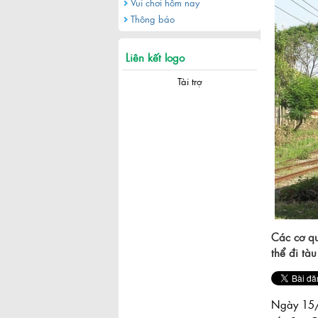
Vui chơi hôm nay
Thông báo
Liên kết logo
Tài trợ
Các cơ q
thể đi tà
Ngày 15/