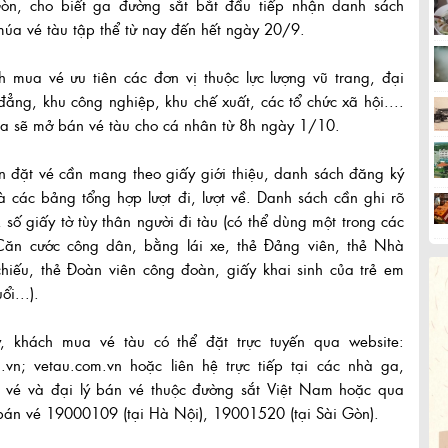
Gòn, cho biết ga đường sắt bắt đầu tiếp nhận danh sách
úa vé tàu tập thể từ nay đến hết ngày 20/9.
 mua vé ưu tiên các đơn vị thuộc lực lượng vũ trang, đại
đẳng, khu công nghiệp, khu chế xuất, các tổ chức xã hội....
a sẽ mở bán vé tàu cho cá nhân từ 8h ngày 1/10.
 đặt vé cần mang theo giấy giới thiệu, danh sách đăng ký
 các bảng tổng hợp lượt đi, lượt về. Danh sách cần ghi rõ
, số giấy tờ tùy thân người đi tàu (có thể dùng một trong các
 Căn cước công dân, bằng lái xe, thẻ Đảng viên, thẻ Nhà
hiếu, thẻ Đoàn viên công đoàn, giấy khai sinh của trẻ em
ổi...).
 khách mua vé tàu có thể đặt trực tuyến qua website:
.vn; vetau.com.vn hoặc liên hệ trực tiếp tại các nhà ga,
 vé và đại lý bán vé thuộc đường sắt Việt Nam hoặc qua
bán vé 19000109 (tại Hà Nội), 19001520 (tại Sài Gòn).