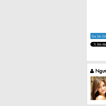
Ga Sài G
Ngườ