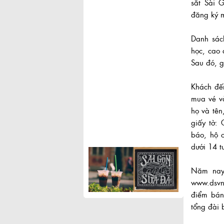
sắt Sài 
đăng ký m
Danh sách
học, cao 
Sau đó, g
Khách đến
mua vé và
họ và tên
giấy tờ:
báo, hộ c
dưới 14 tu
Năm nay,
www.dsvn
điểm bán
tổng đài 