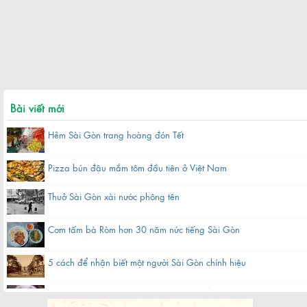
Bài viết mới
Hẻm Sài Gòn trang hoàng đón Tết
Pizza bún đậu mắm tôm đầu tiên ở Việt Nam
Thuở Sài Gòn xài nước phông tên
Cơm tấm bà Ròm hơn 30 năm nức tiếng Sài Gòn
5 cách để nhận biết một người Sài Gòn chính hiệu
Hàng bánh canh bột gạo hơn 60 năm nằm gần chợ ở Sài Gòn