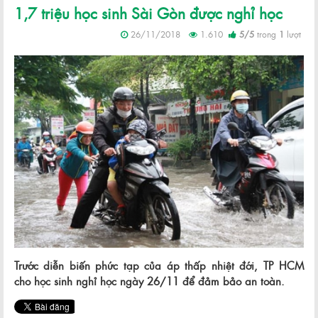
1,7 triệu học sinh Sài Gòn được nghỉ học
26/11/2018
1.610
5
/
5
trong
1
lượt
Trước diễn biến phức tạp của áp thấp nhiệt đới, TP HCM
cho học sinh nghỉ học ngày 26/11 để đảm bảo an toàn.