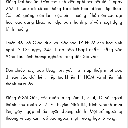
Riêng Đại học Sài Gòn cho sinh viên nghỉ học hết tiết 5 ngày
26/11, sau đó sẽ có thông báo lịch hoạt động tiếp theo.
Cán bộ, giảng viên làm việc bình thường. Phần lớn các đại
học, cao đẳng khác trên địa bàn thành phố vẫn hoạt động
bình thường.
Trước đó, Sở Giáo dục và Đào tạo TP HCM cho học sinh
nghỉ từ 12h ngày 24/11 do bão Usagi nhắm thẳng vào
Vũng Tàu, ảnh hưởng nghiêm trọng đến Sài Gòn.
Đến chiều nay, bão Usagi suy yếu thành áp thấp nhiệt đới,
đi sâu vào đất liền, tiếp tục khiến TP HCM và nhiều tỉnh
thành mưa lớn.
Riêng ở Sài Gòn, các quận trung tâm 1, 3, 4, 10 và ngoại
thành như quận 2, 7, 9, huyện Nhà Bè, Bình Chánh mưa
lớn, gây ngập nhiều tuyến đường chính. Một số người bị
thương vì cây xanh đổ vào người, một trường hợp tử vong.