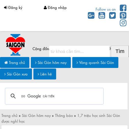
Đăng ký
Đăng nhập
Follow us on
Cộng đồng Sài Gòn chia sẻ thông tin Sài Gòn hôm nay
Trang chủ
Sài Gòn hôm nay
Vòng quanh Sài Gòn
Sài Gòn xưa
Liên hệ
Trang chủ
»
Sài Gòn hôm nay
»
Thông báo
»
1,7 triệu học sinh Sài Gòn
được nghỉ học