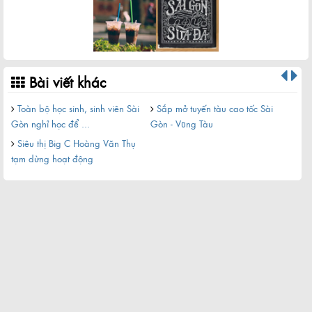
Bài viết khác
Toàn bộ học sinh, sinh viên Sài
Sắp mở tuyến tàu cao tốc Sài
Toà
Gòn nghỉ học để ...
Gòn - Vũng Tàu
Gòn 
Siêu thị Big C Hoàng Văn Thụ
Si
tạm dừng hoạt động
tạm