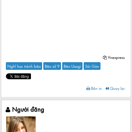
Vnexpress
Nghỉ học tránh bão
Bão số 9
Bão Usagi
Sài Gòn
Bản in
Quay lại
Người đăng