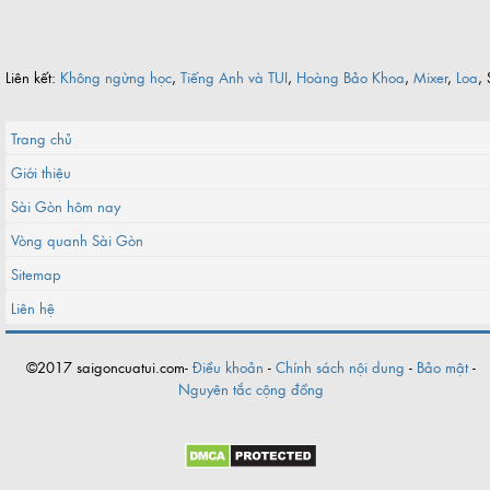
Liên kết:
Không ngừng học
,
Tiếng Anh và TUI
,
Hoàng Bảo Khoa
,
Mixer
,
Loa
, 
Trang chủ
Giới thiệu
Sài Gòn hôm nay
Vòng quanh Sài Gòn
Sitemap
Liên hệ
©2017 saigoncuatui.com-
Điều khoản
-
Chính sách nội dung
-
Bảo mật
-
Nguyên tắc cộng đồng