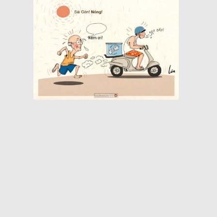
Quán cà phê bạc màu hơn nửa thế kỷ giữa lòng Sài Gòn
Chợ Bến Thành xưa tên thiệt là gì?
Khách sạn nổi 5 sao biểu tượng một thời của Sài Gòn
Cụ bà làm cửu vạn ở chợ đầu mối Sài Gòn