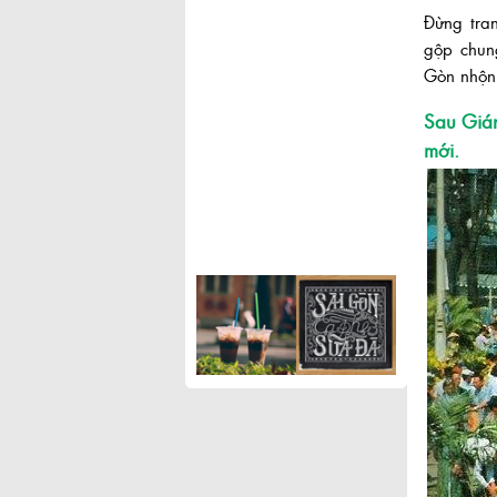
Đừng tra
gộp chun
Gòn nhộn 
Sau Gián
mới.