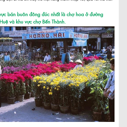
vực bán buôn đông đúc nhất là chợ hoa ở đường
Huệ và khu vực chợ Bến Thành.