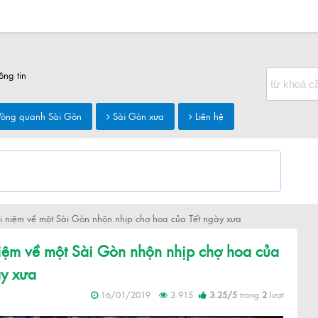
ông tin
òng quanh Sài Gòn
Sài Gòn xưa
Liên hệ
i niệm về một Sài Gòn nhộn nhịp chợ hoa của Tết ngày xưa
iệm về một Sài Gòn nhộn nhịp chợ hoa của
ày xưa
16/01/2019
3.915
3.25
/
5
trong
2
lượt