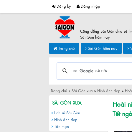
Đăng ký
Đăng nhập
Cộng đồng Sài Gòn chia sẻ th
Sài Gòn hôm nay
Trang chủ
Sài Gòn hôm nay
V
Trang chủ
»
Sài Gòn xưa
»
Hình ảnh đẹp
»
Hoà
Hoài n
SÀI GÒN XƯA
Tết ng
Lịch sử Sài Gòn
Hình ảnh đẹp
Tản mạn