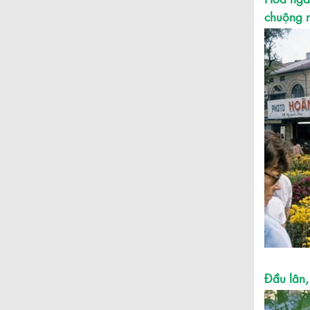
chuộng n
Đầu lân,