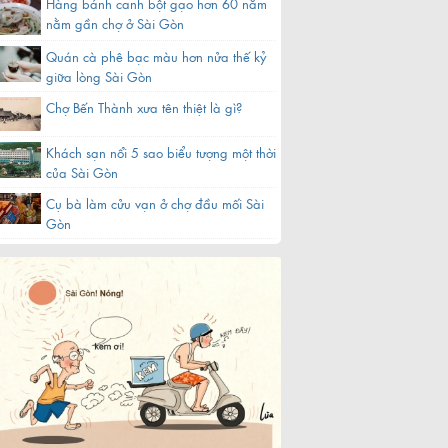
Hàng bánh canh bột gạo hơn 60 năm
nằm gần chợ ở Sài Gòn
Quán cà phê bạc màu hơn nửa thế kỷ
giữa lòng Sài Gòn
Chợ Bến Thành xưa tên thiệt là gì?
Khách sạn nổi 5 sao biểu tượng một thời
của Sài Gòn
Cụ bà làm cửu vạn ở chợ đầu mối Sài
Gòn