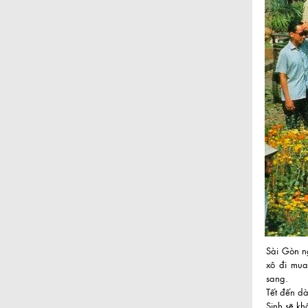
Sài Gòn ng
xô đi mua
sang.
Tết đến d
Sinh sẽ kh