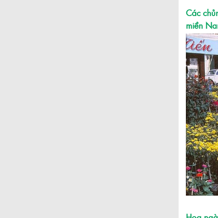
Các chủn
miền Na
Hoa ngày