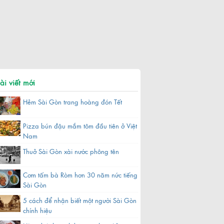
ài viết mới
Hẻm Sài Gòn trang hoàng đón Tết
Pizza bún đậu mắm tôm đầu tiên ở Việt
Nam
Thuở Sài Gòn xài nước phông tên
Cơm tấm bà Ròm hơn 30 năm nức tiếng
Sài Gòn
5 cách để nhận biết một người Sài Gòn
chính hiệu