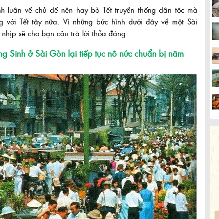
nh luận về chủ đề nên hay bỏ Tết truyền thống dân tộc mà
g với Tết tây nữa. Vì những bức hình dưới đây về một Sài
nhịp sẽ cho bạn câu trả lời thỏa đáng
g Sinh ở Sài Gòn lại tiếp tục nô nức chuẩn bị năm