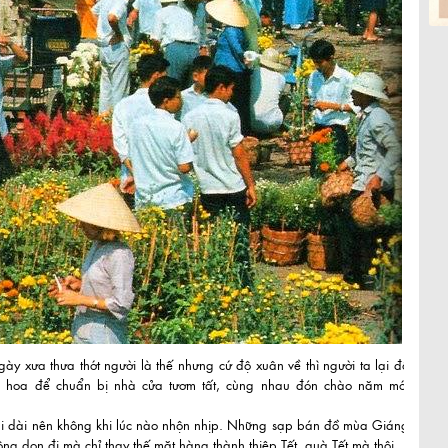
ày xưa thưa thớt người là thế nhưng cứ độ xuân về thì người ta lại đổ
 hoa để chuẩn bị nhà cửa tươm tất, cùng nhau đón chào năm mới
ài dài nên không khi lúc nào nhộn nhịp. Những sạp bán đồ mùa Giáng
ông dọn đi mà chỉ thay thế mặt hàng thành thiệp Tết, quà Tết mà thôi.